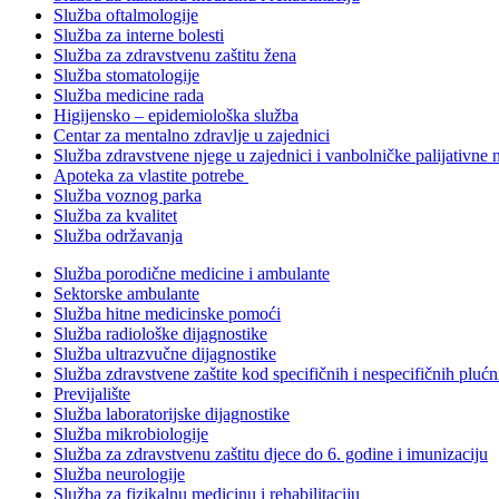
Služba oftalmologije
Služba za interne bolesti
Služba za zdravstvenu zaštitu žena
Služba stomatologije
Služba medicine rada
Higijensko – epidemiološka služba
Centar za mentalno zdravlje u zajednici
Služba zdravstvene njege u zajednici i vanbolničke palijativne 
Apoteka za vlastite potrebe
Služba voznog parka
Služba za kvalitet
Služba održavanja
Služba porodične medicine i ambulante
Sektorske ambulante
Služba hitne medicinske pomoći
Služba radiološke dijagnostike
Služba ultrazvučne dijagnostike
Služba zdravstvene zaštite kod specifičnih i nespecifičnih plućn
Previjalište
Služba laboratorijske dijagnostike
Služba mikrobiologije
Služba za zdravstvenu zaštitu djece do 6. godine i imunizaciju
Služba neurologije
Služba za fizikalnu medicinu i rehabilitaciju