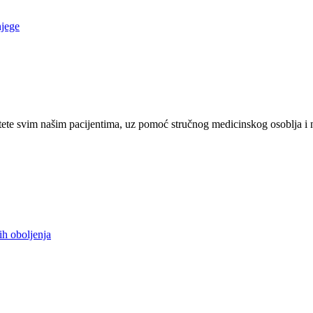
njege
ete svim našim pacijentima, uz pomoć stručnog medicinskog osoblja i 
ih oboljenja