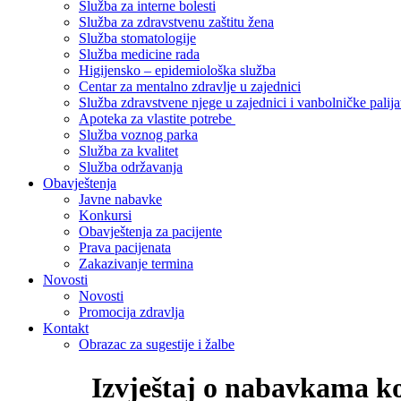
Služba za interne bolesti
Služba za zdravstvenu zaštitu žena
Služba stomatologije
Služba medicine rada
Higijensko – epidemiološka služba
Centar za mentalno zdravlje u zajednici
Služba zdravstvene njege u zajednici i vanbolničke palija
Apoteka za vlastite potrebe
Služba voznog parka
Služba za kvalitet
Služba održavanja
Obavještenja
Javne nabavke
Konkursi
Obavještenja za pacijente
Prava pacijenata
Zakazivanje termina
Novosti
Novosti
Promocija zdravlja
Kontakt
Obrazac za sugestije i žalbe
Izvještaj o nabavkama koj