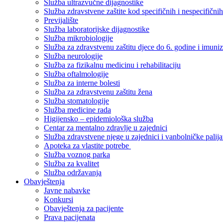
Služba ultrazvučne dijagnostike
Služba zdravstvene zaštite kod specifičnih i nespecifični
Previjalište
Služba laboratorijske dijagnostike
Služba mikrobiologije
Služba za zdravstvenu zaštitu djece do 6. godine i imuniz
Služba neurologije
Služba za fizikalnu medicinu i rehabilitaciju
Služba oftalmologije
Služba za interne bolesti
Služba za zdravstvenu zaštitu žena
Služba stomatologije
Služba medicine rada
Higijensko – epidemiološka služba
Centar za mentalno zdravlje u zajednici
Služba zdravstvene njege u zajednici i vanbolničke palija
Apoteka za vlastite potrebe
Služba voznog parka
Služba za kvalitet
Služba održavanja
Obavještenja
Javne nabavke
Konkursi
Obavještenja za pacijente
Prava pacijenata