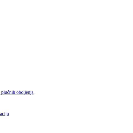
h plućnih oboljenja
aciju