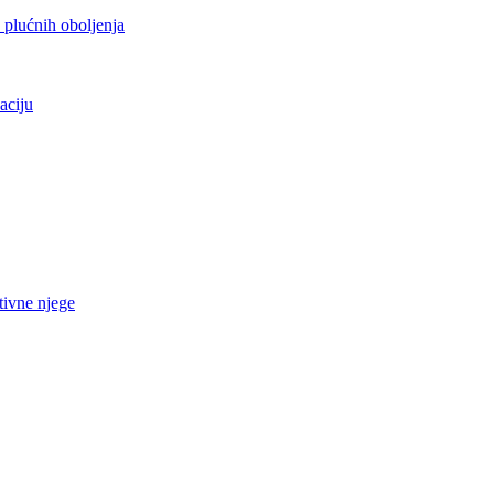
h plućnih oboljenja
aciju
tivne njege