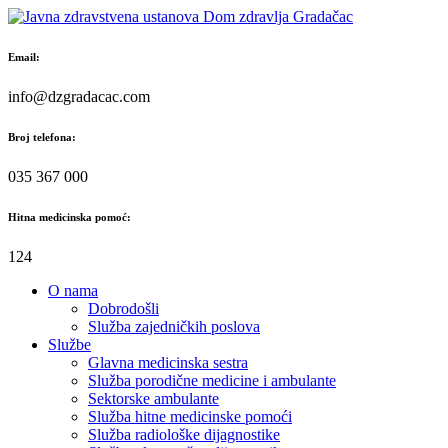
Skip
to
content
Email:
info@dzgradacac.com
Broj telefona:
035 367 000
Hitna medicinska pomoć:
124
O nama
Dobrodošli
Služba zajedničkih poslova
Službe
Glavna medicinska sestra
Služba porodične medicine i ambulante
Sektorske ambulante
Služba hitne medicinske pomoći
Služba radiološke dijagnostike