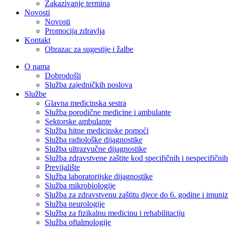
Zakazivanje termina
Novosti
Novosti
Promocija zdravlja
Kontakt
Obrazac za sugestije i žalbe
O nama
Dobrodošli
Služba zajedničkih poslova
Službe
Glavna medicinska sestra
Služba porodične medicine i ambulante
Sektorske ambulante
Služba hitne medicinske pomoći
Služba radiološke dijagnostike
Služba ultrazvučne dijagnostike
Služba zdravstvene zaštite kod specifičnih i nespecifični
Previjalište
Služba laboratorijske dijagnostike
Služba mikrobiologije
Služba za zdravstvenu zaštitu djece do 6. godine i imuniz
Služba neurologije
Služba za fizikalnu medicinu i rehabilitaciju
Služba oftalmologije