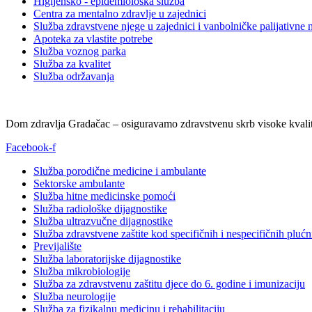
Higijensko - epidemiološka služba
Centra za mentalno zdravlje u zajednici
Služba zdravstvene njege u zajednici i vanbolničke palijativne 
Apoteka za vlastite potrebe
Služba voznog parka
Služba za kvalitet
Služba održavanja
Dom zdravlja Gradačac – osiguravamo zdravstvenu skrb visoke kvalit
Facebook-f
Služba porodične medicine i ambulante
Sektorske ambulante
Služba hitne medicinske pomoći
Služba radiološke dijagnostike
Služba ultrazvučne dijagnostike
Služba zdravstvene zaštite kod specifičnih i nespecifičnih plućn
Previjalište
Služba laboratorijske dijagnostike
Služba mikrobiologije
Služba za zdravstvenu zaštitu djece do 6. godine i imunizaciju
Služba neurologije
Služba za fizikalnu medicinu i rehabilitaciju