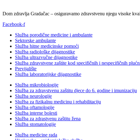
Dom zdravlja Gradačac – osiguravamo zdravstvenu njegu visoke kvali
Facebook-f
Služba porodične medicine i ambulante
Sektorske ambulante
Služba hitne medicinske pomoći
Služba radiološke dijagnostike
Služba ultrazvučne dijagnostike
Služba zdravstvene zaštite kod specifičnih i nespecifičnih plućn
Previjalište
Služba laboratorijske dijagnostike
Služba mikrobiologije
Služba za zdravstvenu zaštitu djece do 6. godine i imunizaciju
Služba neurologije
Služba za fizikalnu medicinu i rehabilitaciju
Služba oftamologije
Služba interne bolesti
Služba za zdrastvenu zaštitu žena
Služba stomatologije
Služba medicine rada