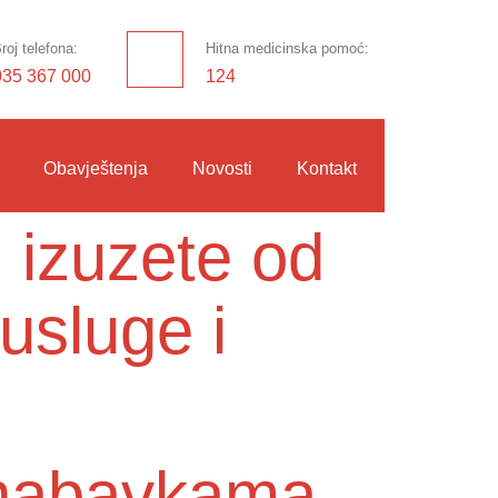
roj telefona:
Hitna medicinska pomoć:
035 367 000
124
Obavještenja
Novosti
Kontakt
 izuzete od
usluge i
o nabavkama