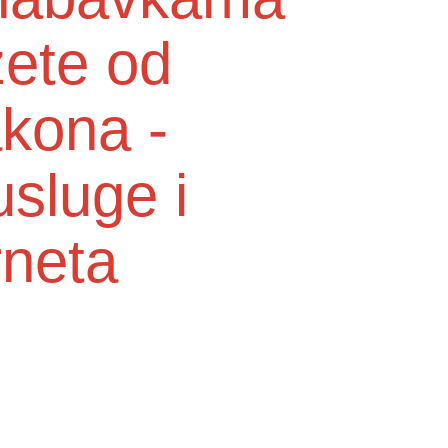
zete od
akona -
usluge i
rneta