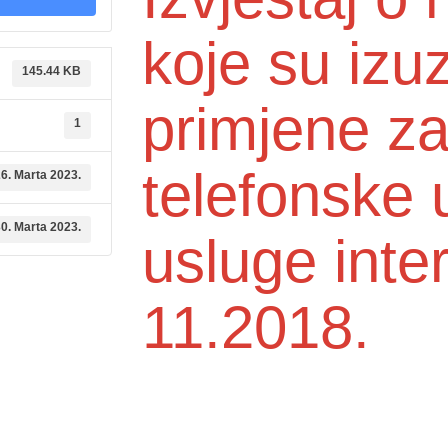
koje su izu
145.44 KB
primjene z
1
telefonske 
6. Marta 2023.
0. Marta 2023.
usluge inte
11.2018.