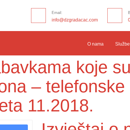
Email:
B
info@dzgradacac.com
O nama
Službe
nabavkama koje su
ona – telefonske 
neta 11.2018.
Izvještaj 