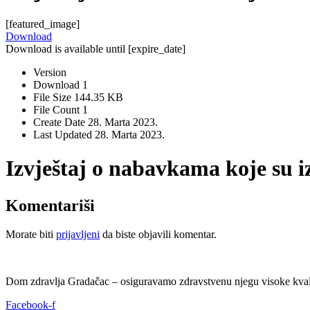
[featured_image]
Download
Download is available until [expire_date]
Version
Download
1
File Size
144.35 KB
File Count
1
Create Date
28. Marta 2023.
Last Updated
28. Marta 2023.
Izvještaj o nabavkama koje su i
Komentariši
Morate biti
prijavljeni
da biste objavili komentar.
Dom zdravlja Gradačac – osiguravamo zdravstvenu njegu visoke kvali
Facebook-f