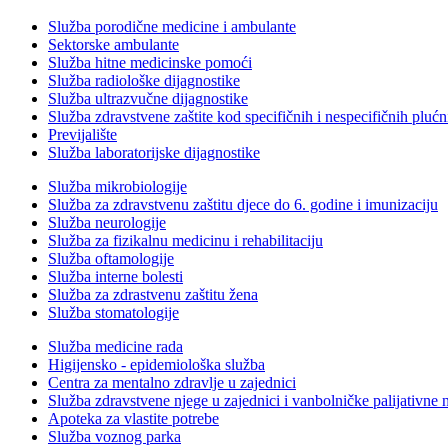
Služba porodične medicine i ambulante
Sektorske ambulante
Služba hitne medicinske pomoći
Služba radiološke dijagnostike
Služba ultrazvučne dijagnostike
Služba zdravstvene zaštite kod specifičnih i nespecifičnih plućn
Previjalište
Služba laboratorijske dijagnostike
Služba mikrobiologije
Služba za zdravstvenu zaštitu djece do 6. godine i imunizaciju
Služba neurologije
Služba za fizikalnu medicinu i rehabilitaciju
Služba oftamologije
Služba interne bolesti
Služba za zdrastvenu zaštitu žena
Služba stomatologije
Služba medicine rada
Higijensko - epidemiološka služba
Centra za mentalno zdravlje u zajednici
Služba zdravstvene njege u zajednici i vanbolničke palijativne 
Apoteka za vlastite potrebe
Služba voznog parka