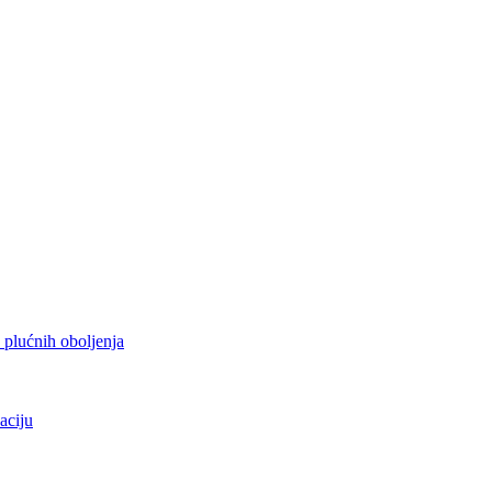
h plućnih oboljenja
aciju