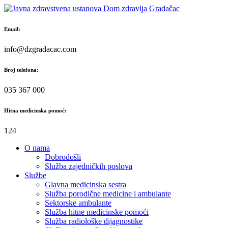
Skip
to
content
Email:
info@dzgradacac.com
Broj telefona:
035 367 000
Hitna medicinska pomoć:
124
O nama
Dobrodošli
Služba zajedničkih poslova
Službe
Glavna medicinska sestra
Služba porodične medicine i ambulante
Sektorske ambulante
Služba hitne medicinske pomoći
Služba radiološke dijagnostike