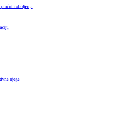
h plućnih oboljenja
aciju
tivne njege