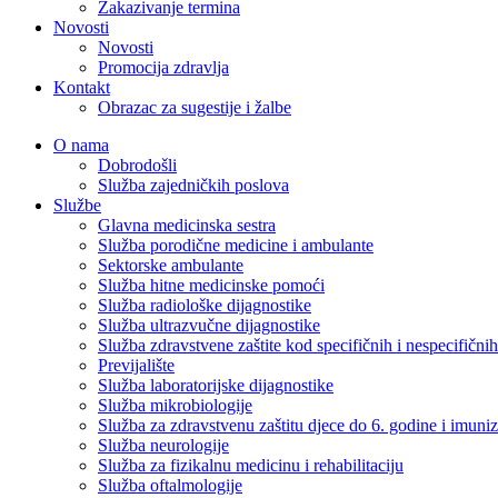
Zakazivanje termina
Novosti
Novosti
Promocija zdravlja
Kontakt
Obrazac za sugestije i žalbe
O nama
Dobrodošli
Služba zajedničkih poslova
Službe
Glavna medicinska sestra
Služba porodične medicine i ambulante
Sektorske ambulante
Služba hitne medicinske pomoći
Služba radiološke dijagnostike
Služba ultrazvučne dijagnostike
Služba zdravstvene zaštite kod specifičnih i nespecifični
Previjalište
Služba laboratorijske dijagnostike
Služba mikrobiologije
Služba za zdravstvenu zaštitu djece do 6. godine i imuniz
Služba neurologije
Služba za fizikalnu medicinu i rehabilitaciju
Služba oftalmologije