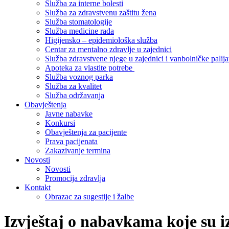
Služba za interne bolesti
Služba za zdravstvenu zaštitu žena
Služba stomatologije
Služba medicine rada
Higijensko – epidemiološka služba
Centar za mentalno zdravlje u zajednici
Služba zdravstvene njege u zajednici i vanbolničke palija
Apoteka za vlastite potrebe
Služba voznog parka
Služba za kvalitet
Služba održavanja
Obavještenja
Javne nabavke
Konkursi
Obavještenja za pacijente
Prava pacijenata
Zakazivanje termina
Novosti
Novosti
Promocija zdravlja
Kontakt
Obrazac za sugestije i žalbe
Izvještaj o nabavkama koje su i