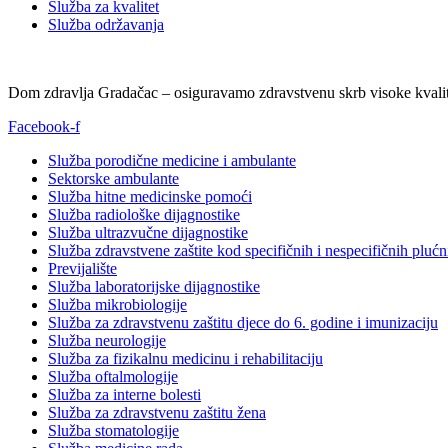
Služba za kvalitet
Služba održavanja
Dom zdravlja Gradačac – osiguravamo zdravstvenu skrb visoke kvalit
Facebook-f
Služba porodične medicine i ambulante
Sektorske ambulante
Služba hitne medicinske pomoći
Služba radiološke dijagnostike
Služba ultrazvučne dijagnostike
Služba zdravstvene zaštite kod specifičnih i nespecifičnih plućn
Previjalište
Služba laboratorijske dijagnostike
Služba mikrobiologije
Služba za zdravstvenu zaštitu djece do 6. godine i imunizaciju
Služba neurologije
Služba za fizikalnu medicinu i rehabilitaciju
Služba oftalmologije
Služba za interne bolesti
Služba za zdravstvenu zaštitu žena
Služba stomatologije