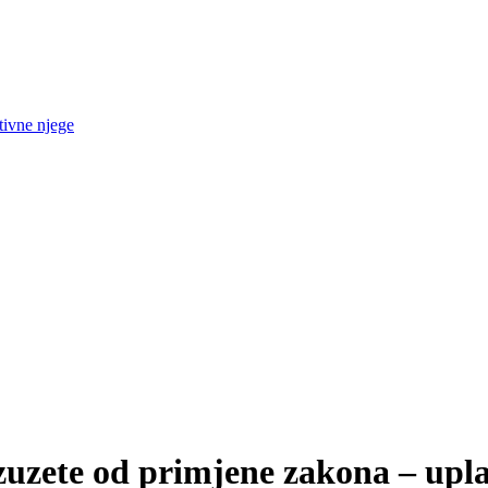
tivne njege
zuzete od primjene zakona – upla