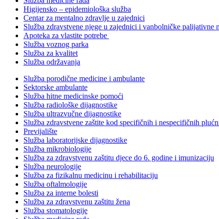
Služba medicine rada
Higijensko – epidemiološka služba
Centar za mentalno zdravlje u zajednici
Služba zdravstvene njege u zajednici i vanbolničke palijativne 
Apoteka za vlastite potrebe
Služba voznog parka
Služba za kvalitet
Služba održavanja
Služba porodične medicine i ambulante
Sektorske ambulante
Služba hitne medicinske pomoći
Služba radiološke dijagnostike
Služba ultrazvučne dijagnostike
Služba zdravstvene zaštite kod specifičnih i nespecifičnih plućn
Previjalište
Služba laboratorijske dijagnostike
Služba mikrobiologije
Služba za zdravstvenu zaštitu djece do 6. godine i imunizaciju
Služba neurologije
Služba za fizikalnu medicinu i rehabilitaciju
Služba oftalmologije
Služba za interne bolesti
Služba za zdravstvenu zaštitu žena
Služba stomatologije