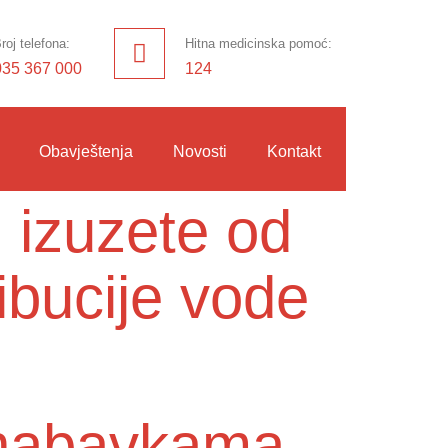
roj telefona:
Hitna medicinska pomoć:
035 367 000
124
Obavještenja
Novosti
Kontakt
 izuzete od
ibucije vode
o nabavkama