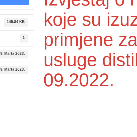
koje su izu
145.84 KB
primjene z
1
usluge dist
9. Marta 2023.
9. Marta 2023.
09.2022.