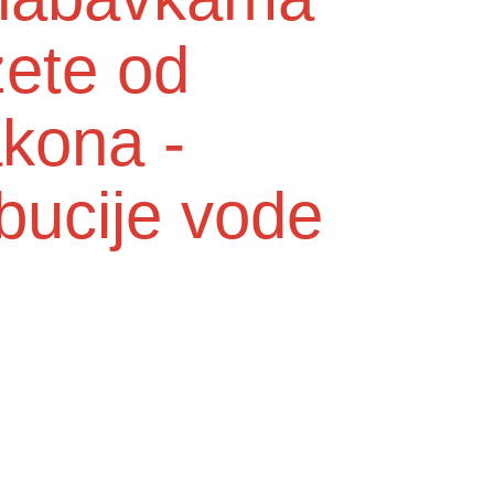
zete od
akona -
ibucije vode