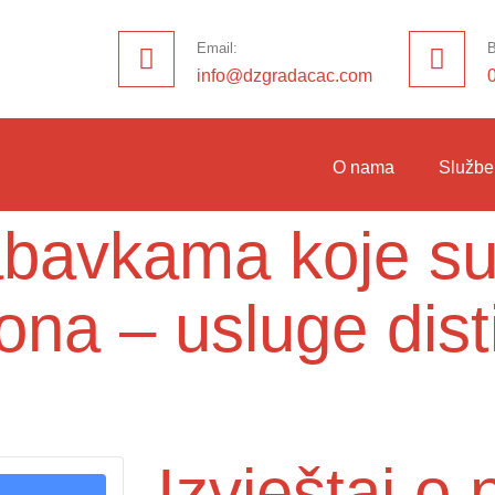
Email:
B
info@dzgradacac.com
O nama
Službe
nabavkama koje su
ona – usluge dist
Izvještaj 