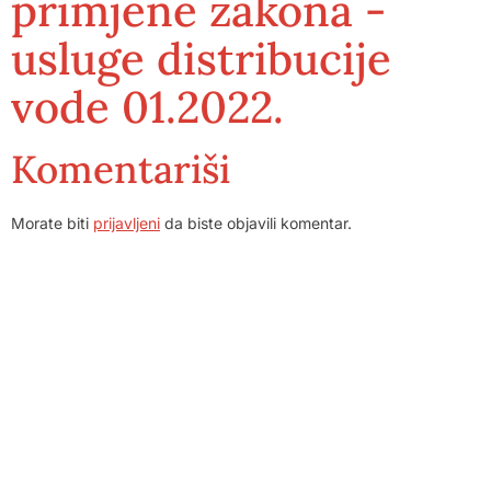
primjene zakona -
usluge distribucije
vode 01.2022.
Komentariši
Morate biti
prijavljeni
da biste objavili komentar.
Dom zdravlja Gradačac – osiguravamo zdravstvenu skrb
visoke kvalitete svim našim pacijentima, uz pomoć
stručnog medicinskog osoblja i najnovije medicinske
opreme.