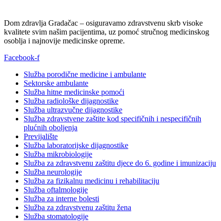
Dom zdravlja Gradačac – osiguravamo zdravstvenu skrb visoke
kvalitete svim našim pacijentima, uz pomoć stručnog medicinskog
osoblja i najnovije medicinske opreme.
Facebook-f
Služba porodične medicine i ambulante
Sektorske ambulante
Služba hitne medicinske pomoći
Služba radiološke dijagnostike
Služba ultrazvučne dijagnostike
Služba zdravstvene zaštite kod specifičnih i nespecifičnih
plućnih oboljenja
Previjalište
Služba laboratorijske dijagnostike
Služba mikrobiologije
Služba za zdravstvenu zaštitu djece do 6. godine i imunizaciju
Služba neurologije
Služba za fizikalnu medicinu i rehabilitaciju
Služba oftalmologije
Služba za interne bolesti
Služba za zdravstvenu zaštitu žena
Služba stomatologije