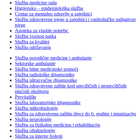
Služba medicine rada
Higijensko – epidemiološka služba
Centar za mentalno zdravlje u zajednici
Služba zdravstvene njege u zajednici i vanbolničke palijativne
njege
Apoteka za vlastite potrebe
Služba voznog parka
Služba za kvalitet
Služba održavanja
Služba porodične medicine i ambulante
Sektorske ambulante
Služba hitne medicinske pomoći
Služba radiološke dijagnostike
Služba ultrazvučne dijagnostike
Služba zdravstvene zaštite kod specifičnih i nespecifičnih
plućnih oboljenja
Previjalište
Služba laboratorijske dijagnostike
Služba mikrobiologije
Služba za zdravstvenu zaštitu djece do 6. godine i imunizaciju
Služba neurologije
Služba za fizikalnu medicinu i rehabilitaciju
Služba oftalmologije
Služba za interne bolesti