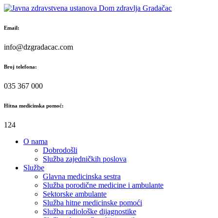
Skip
to
content
Email:
info@dzgradacac.com
Broj telefona:
035 367 000
Hitna medicinska pomoć:
124
O nama
Dobrodošli
Služba zajedničkih poslova
Službe
Glavna medicinska sestra
Služba porodične medicine i ambulante
Sektorske ambulante
Služba hitne medicinske pomoći
Služba radiološke dijagnostike