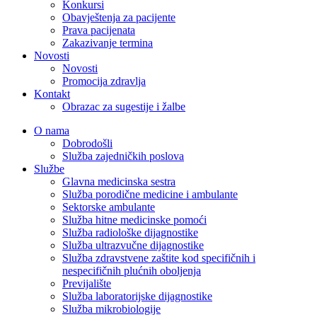
Konkursi
Obavještenja za pacijente
Prava pacijenata
Zakazivanje termina
Novosti
Novosti
Promocija zdravlja
Kontakt
Obrazac za sugestije i žalbe
O nama
Dobrodošli
Služba zajedničkih poslova
Službe
Glavna medicinska sestra
Služba porodične medicine i ambulante
Sektorske ambulante
Služba hitne medicinske pomoći
Služba radiološke dijagnostike
Služba ultrazvučne dijagnostike
Služba zdravstvene zaštite kod specifičnih i
nespecifičnih plućnih oboljenja
Previjalište
Služba laboratorijske dijagnostike
Služba mikrobiologije