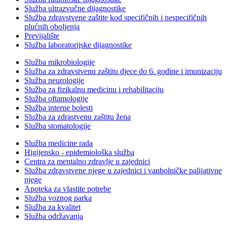
Služba ultrazvučne dijagnostike
Služba zdravstvene zaštite kod specifičnih i nespecifičnih
plućnih oboljenja
Previjalište
Služba laboratorijske dijagnostike
Služba mikrobiologije
Služba za zdravstvenu zaštitu djece do 6. godine i imunizaciju
Služba neurologije
Služba za fizikalnu medicinu i rehabilitaciju
Služba oftamologije
Služba interne bolesti
Služba za zdrastvenu zaštitu žena
Služba stomatologije
Služba medicine rada
Higijensko - epidemiološka služba
Centra za mentalno zdravlje u zajednici
Služba zdravstvene njege u zajednici i vanbolničke palijativne
njege
Apoteka za vlastite potrebe
Služba voznog parka
Služba za kvalitet
Služba održavanja