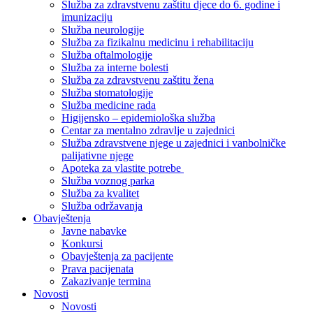
Služba za zdravstvenu zaštitu djece do 6. godine i
imunizaciju
Služba neurologije
Služba za fizikalnu medicinu i rehabilitaciju
Služba oftalmologije
Služba za interne bolesti
Služba za zdravstvenu zaštitu žena
Služba stomatologije
Služba medicine rada
Higijensko – epidemiološka služba
Centar za mentalno zdravlje u zajednici
Služba zdravstvene njege u zajednici i vanbolničke
palijativne njege
Apoteka za vlastite potrebe
Služba voznog parka
Služba za kvalitet
Služba održavanja
Obavještenja
Javne nabavke
Konkursi
Obavještenja za pacijente
Prava pacijenata
Zakazivanje termina
Novosti
Novosti