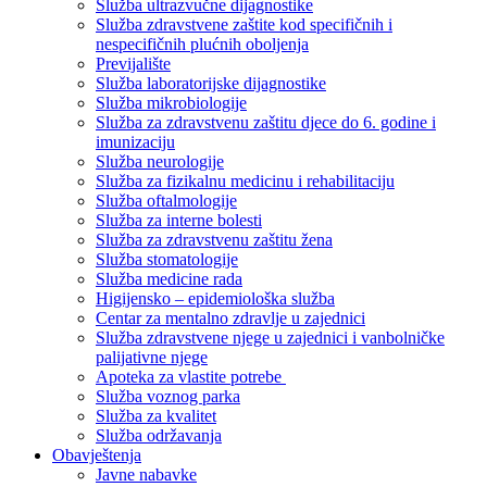
Služba ultrazvučne dijagnostike
Služba zdravstvene zaštite kod specifičnih i
nespecifičnih plućnih oboljenja
Previjalište
Služba laboratorijske dijagnostike
Služba mikrobiologije
Služba za zdravstvenu zaštitu djece do 6. godine i
imunizaciju
Služba neurologije
Služba za fizikalnu medicinu i rehabilitaciju
Služba oftalmologije
Služba za interne bolesti
Služba za zdravstvenu zaštitu žena
Služba stomatologije
Služba medicine rada
Higijensko – epidemiološka služba
Centar za mentalno zdravlje u zajednici
Služba zdravstvene njege u zajednici i vanbolničke
palijativne njege
Apoteka za vlastite potrebe
Služba voznog parka
Služba za kvalitet
Služba održavanja
Obavještenja
Javne nabavke