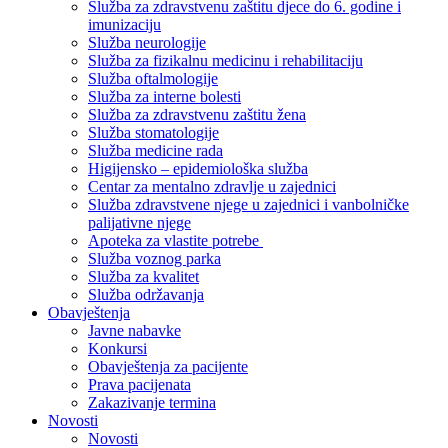
Služba za zdravstvenu zaštitu djece do 6. godine i
imunizaciju
Služba neurologije
Služba za fizikalnu medicinu i rehabilitaciju
Služba oftalmologije
Služba za interne bolesti
Služba za zdravstvenu zaštitu žena
Služba stomatologije
Služba medicine rada
Higijensko – epidemiološka služba
Centar za mentalno zdravlje u zajednici
Služba zdravstvene njege u zajednici i vanbolničke
palijativne njege
Apoteka za vlastite potrebe
Služba voznog parka
Služba za kvalitet
Služba održavanja
Obavještenja
Javne nabavke
Konkursi
Obavještenja za pacijente
Prava pacijenata
Zakazivanje termina
Novosti
Novosti