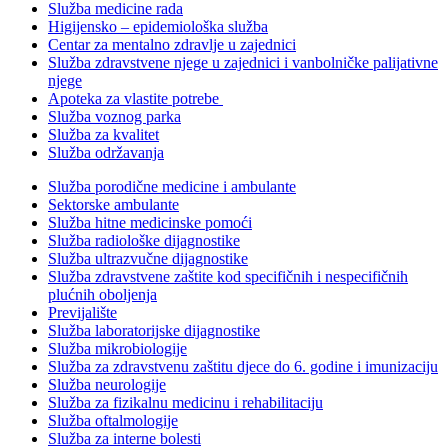
Služba medicine rada
Higijensko – epidemiološka služba
Centar za mentalno zdravlje u zajednici
Služba zdravstvene njege u zajednici i vanbolničke palijativne
njege
Apoteka za vlastite potrebe
Služba voznog parka
Služba za kvalitet
Služba održavanja
Služba porodične medicine i ambulante
Sektorske ambulante
Služba hitne medicinske pomoći
Služba radiološke dijagnostike
Služba ultrazvučne dijagnostike
Služba zdravstvene zaštite kod specifičnih i nespecifičnih
plućnih oboljenja
Previjalište
Služba laboratorijske dijagnostike
Služba mikrobiologije
Služba za zdravstvenu zaštitu djece do 6. godine i imunizaciju
Služba neurologije
Služba za fizikalnu medicinu i rehabilitaciju
Služba oftalmologije
Služba za interne bolesti