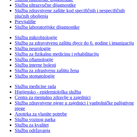
Služba ultrazvučne dijagnostike
Služba zdravstvene zaštite kod specifičnih i nespecifičnih
plućnih oboljenja
Previjalište
Služba laboratorijske dijagnostike
Služba mikrobiologije
Služba za zdravstvenu zaštitu djece do 6. godine i imunizaciju
Služba neurologije
Služba za fizikalnu medicinu i rehabilitaciju
Služba oftamologije
Služba interne bolesti
Služba za zdrastvenu zaštitu žena
Služba stomatologije
Služba medicine rada
Higijensko - epidemiološka služba
Centra za mentalno zdravlje u zajednici
Služba zdravstvene njege u zajednici i vanbolničke palijativne
njege
Apoteka za vlastite potrebe
Služba voznog parka
Služba za kvalitet
Služba održavanja