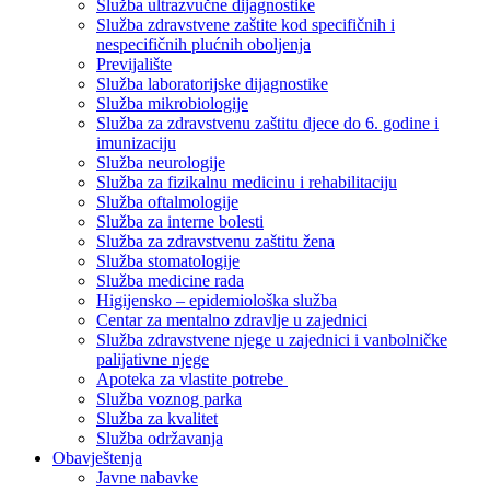
Služba ultrazvučne dijagnostike
Služba zdravstvene zaštite kod specifičnih i
nespecifičnih plućnih oboljenja
Previjalište
Služba laboratorijske dijagnostike
Služba mikrobiologije
Služba za zdravstvenu zaštitu djece do 6. godine i
imunizaciju
Služba neurologije
Služba za fizikalnu medicinu i rehabilitaciju
Služba oftalmologije
Služba za interne bolesti
Služba za zdravstvenu zaštitu žena
Služba stomatologije
Služba medicine rada
Higijensko – epidemiološka služba
Centar za mentalno zdravlje u zajednici
Služba zdravstvene njege u zajednici i vanbolničke
palijativne njege
Apoteka za vlastite potrebe
Služba voznog parka
Služba za kvalitet
Služba održavanja
Obavještenja
Javne nabavke