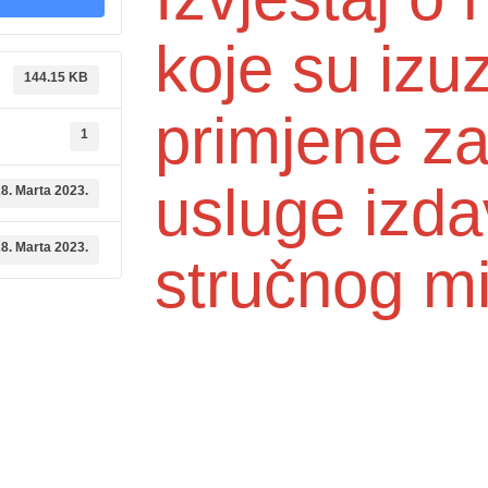
koje su izu
144.15 KB
primjene z
1
usluge izda
8. Marta 2023.
8. Marta 2023.
stručnog mi