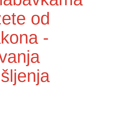
zete od
akona -
vanja
šljenja