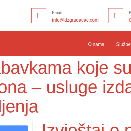
Email:
B
info@dzgradacac.com
O nama
Službe
nabavkama koje su
ona – usluge izd
jenja
Izvještaj 