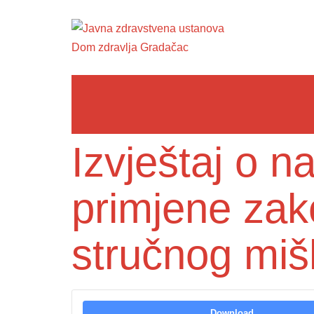
Izvještaj o 
primjene zak
stručnog mišl
Download