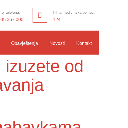
roj telefona:
Hitna medicinska pomoć:
035 367 000
124
Obavještenja
Novosti
Kontakt
 izuzete od
avanja
o nabavkama