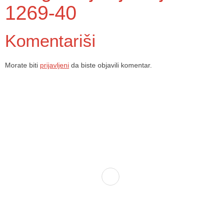
1269-40
Komentariši
Morate biti
prijavljeni
da biste objavili komentar.
Dom zdravlja Gradačac – osiguravamo zdravstvenu skrb visoke
kvalitete svim našim pacijentima, uz pomoć stručnog medicinskog
osoblja i najnovije medicinske opreme.
Služba porodične medicine i ambulante