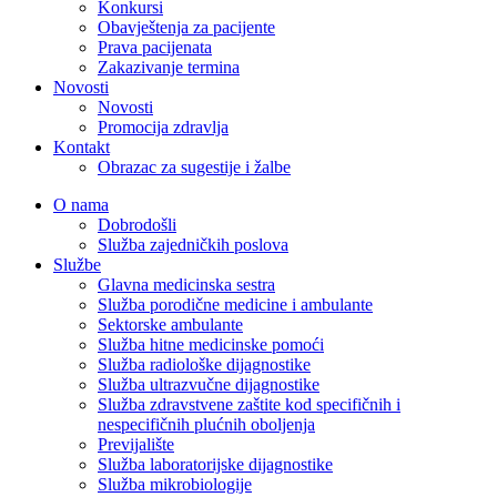
Konkursi
Obavještenja za pacijente
Prava pacijenata
Zakazivanje termina
Novosti
Novosti
Promocija zdravlja
Kontakt
Obrazac za sugestije i žalbe
O nama
Dobrodošli
Služba zajedničkih poslova
Službe
Glavna medicinska sestra
Služba porodične medicine i ambulante
Sektorske ambulante
Služba hitne medicinske pomoći
Služba radiološke dijagnostike
Služba ultrazvučne dijagnostike
Služba zdravstvene zaštite kod specifičnih i
nespecifičnih plućnih oboljenja
Previjalište
Služba laboratorijske dijagnostike
Služba mikrobiologije