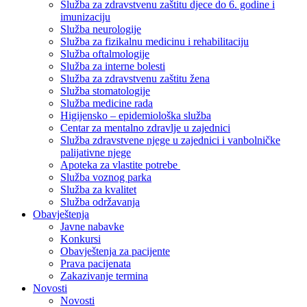
Služba za zdravstvenu zaštitu djece do 6. godine i
imunizaciju
Služba neurologije
Služba za fizikalnu medicinu i rehabilitaciju
Služba oftalmologije
Služba za interne bolesti
Služba za zdravstvenu zaštitu žena
Služba stomatologije
Služba medicine rada
Higijensko – epidemiološka služba
Centar za mentalno zdravlje u zajednici
Služba zdravstvene njege u zajednici i vanbolničke
palijativne njege
Apoteka za vlastite potrebe
Služba voznog parka
Služba za kvalitet
Služba održavanja
Obavještenja
Javne nabavke
Konkursi
Obavještenja za pacijente
Prava pacijenata
Zakazivanje termina
Novosti
Novosti