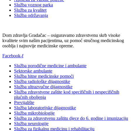
Služba voznog parka
Služba za kvalitet
Služba održavanja
Dom zdravlja Gradačac – osiguravamo zdravstvenu skrb visoke
kvalitete svim našim pacijentima, uz pomoć stručnog medicinskog
osoblja i najnovije medicinske opreme.
Facebook-f
Služba porodične medicine i ambulante
Sektorske ambulante
Služba hitne medicinske pomoći
Služba radiološke dijagnostike
Služba ultrazvučne dijagnostike
Služba zdravstvene zaštite kod specifičnih i nespecifičnih
plućnih oboljenja
Previjalište
Služba laboratorijske dijagnostike
Služba mikrobiologije
Služba za zdravstvenu zaštitu djece do 6. godine i imunizaciju
Služba neurologije
Služba za fizikalnu medicinu i rehabilitaciju