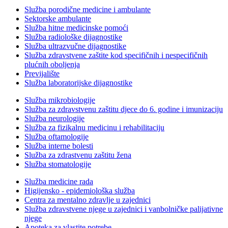
Služba porodične medicine i ambulante
Sektorske ambulante
Služba hitne medicinske pomoći
Služba radiološke dijagnostike
Služba ultrazvučne dijagnostike
Služba zdravstvene zaštite kod specifičnih i nespecifičnih
plućnih oboljenja
Previjalište
Služba laboratorijske dijagnostike
Služba mikrobiologije
Služba za zdravstvenu zaštitu djece do 6. godine i imunizaciju
Služba neurologije
Služba za fizikalnu medicinu i rehabilitaciju
Služba oftamologije
Služba interne bolesti
Služba za zdrastvenu zaštitu žena
Služba stomatologije
Služba medicine rada
Higijensko - epidemiološka služba
Centra za mentalno zdravlje u zajednici
Služba zdravstvene njege u zajednici i vanbolničke palijativne
njege
Apoteka za vlastite potrebe