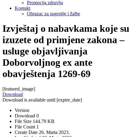
Promocija zdravlja
Kontakt
Obrazac za sugestije i žalbe
Izvještaj o nabavkama koje su
izuzete od primjene zakona –
usluge objavljivanja
Doborvoljnog ex ante
obavještenja 1269-69
[featured_image]
Download
Download is available until [expire_date]
Version
Download
0
File Size
144.79 KB
File Count
1
Create Date
26. Marta 2023.