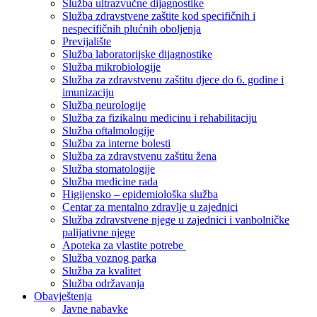
Služba ultrazvučne dijagnostike
Služba zdravstvene zaštite kod specifičnih i
nespecifičnih plućnih oboljenja
Previjalište
Služba laboratorijske dijagnostike
Služba mikrobiologije
Služba za zdravstvenu zaštitu djece do 6. godine i
imunizaciju
Služba neurologije
Služba za fizikalnu medicinu i rehabilitaciju
Služba oftalmologije
Služba za interne bolesti
Služba za zdravstvenu zaštitu žena
Služba stomatologije
Služba medicine rada
Higijensko – epidemiološka služba
Centar za mentalno zdravlje u zajednici
Služba zdravstvene njege u zajednici i vanbolničke
palijativne njege
Apoteka za vlastite potrebe
Služba voznog parka
Služba za kvalitet
Služba održavanja
Obavještenja
Javne nabavke