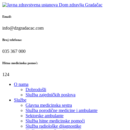
Skip
to
content
Email:
info@dzgradacac.com
Broj telefona:
035 367 000
Hitna medicinska pomoć:
124
O nama
Dobrodošli
Služba zajedničkih poslova
Službe
Glavna medicinska sestra
Služba porodične medicine i ambulante
Sektorske ambulante
Služba hitne medicinske pomoći
Služba radiološke dijagnostike