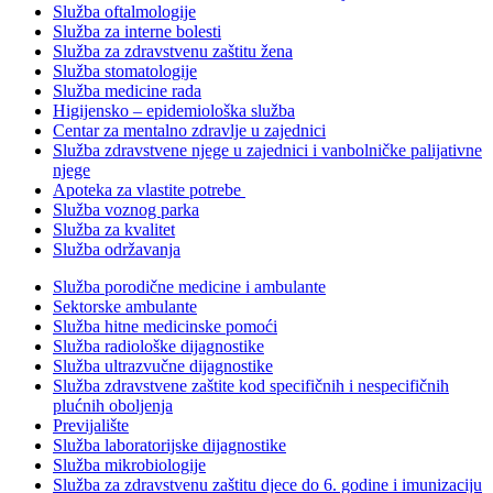
Služba oftalmologije
Služba za interne bolesti
Služba za zdravstvenu zaštitu žena
Služba stomatologije
Služba medicine rada
Higijensko – epidemiološka služba
Centar za mentalno zdravlje u zajednici
Služba zdravstvene njege u zajednici i vanbolničke palijativne
njege
Apoteka za vlastite potrebe
Služba voznog parka
Služba za kvalitet
Služba održavanja
Služba porodične medicine i ambulante
Sektorske ambulante
Služba hitne medicinske pomoći
Služba radiološke dijagnostike
Služba ultrazvučne dijagnostike
Služba zdravstvene zaštite kod specifičnih i nespecifičnih
plućnih oboljenja
Previjalište
Služba laboratorijske dijagnostike
Služba mikrobiologije
Služba za zdravstvenu zaštitu djece do 6. godine i imunizaciju