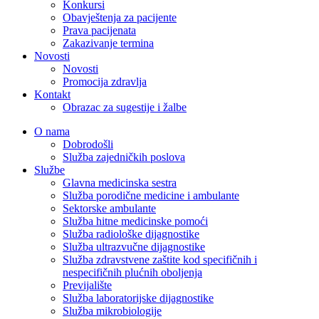
Konkursi
Obavještenja za pacijente
Prava pacijenata
Zakazivanje termina
Novosti
Novosti
Promocija zdravlja
Kontakt
Obrazac za sugestije i žalbe
O nama
Dobrodošli
Služba zajedničkih poslova
Službe
Glavna medicinska sestra
Služba porodične medicine i ambulante
Sektorske ambulante
Služba hitne medicinske pomoći
Služba radiološke dijagnostike
Služba ultrazvučne dijagnostike
Služba zdravstvene zaštite kod specifičnih i
nespecifičnih plućnih oboljenja
Previjalište
Služba laboratorijske dijagnostike
Služba mikrobiologije