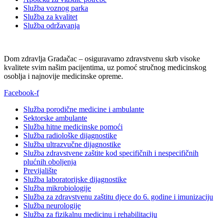
Služba voznog parka
Služba za kvalitet
Služba održavanja
Dom zdravlja Gradačac – osiguravamo zdravstvenu skrb visoke
kvalitete svim našim pacijentima, uz pomoć stručnog medicinskog
osoblja i najnovije medicinske opreme.
Facebook-f
Služba porodične medicine i ambulante
Sektorske ambulante
Služba hitne medicinske pomoći
Služba radiološke dijagnostike
Služba ultrazvučne dijagnostike
Služba zdravstvene zaštite kod specifičnih i nespecifičnih
plućnih oboljenja
Previjalište
Služba laboratorijske dijagnostike
Služba mikrobiologije
Služba za zdravstvenu zaštitu djece do 6. godine i imunizaciju
Služba neurologije
Služba za fizikalnu medicinu i rehabilitaciju