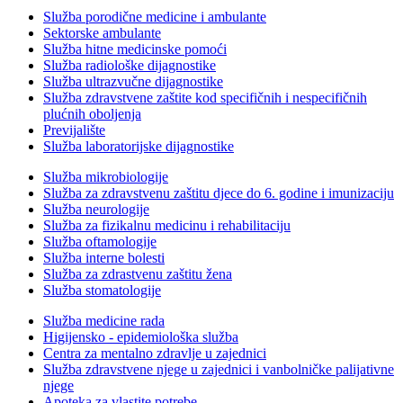
Služba porodične medicine i ambulante
Sektorske ambulante
Služba hitne medicinske pomoći
Služba radiološke dijagnostike
Služba ultrazvučne dijagnostike
Služba zdravstvene zaštite kod specifičnih i nespecifičnih
plućnih oboljenja
Previjalište
Služba laboratorijske dijagnostike
Služba mikrobiologije
Služba za zdravstvenu zaštitu djece do 6. godine i imunizaciju
Služba neurologije
Služba za fizikalnu medicinu i rehabilitaciju
Služba oftamologije
Služba interne bolesti
Služba za zdrastvenu zaštitu žena
Služba stomatologije
Služba medicine rada
Higijensko - epidemiološka služba
Centra za mentalno zdravlje u zajednici
Služba zdravstvene njege u zajednici i vanbolničke palijativne
njege
Apoteka za vlastite potrebe