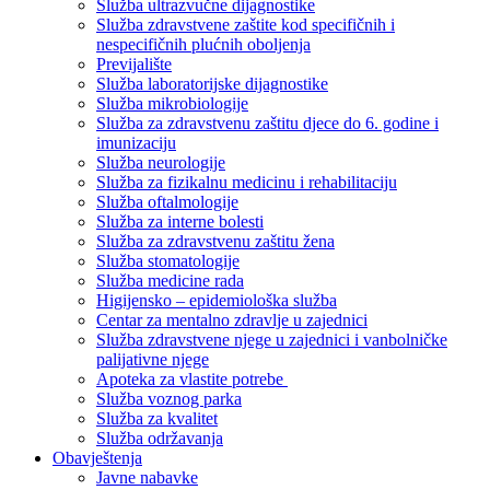
Služba ultrazvučne dijagnostike
Služba zdravstvene zaštite kod specifičnih i
nespecifičnih plućnih oboljenja
Previjalište
Služba laboratorijske dijagnostike
Služba mikrobiologije
Služba za zdravstvenu zaštitu djece do 6. godine i
imunizaciju
Služba neurologije
Služba za fizikalnu medicinu i rehabilitaciju
Služba oftalmologije
Služba za interne bolesti
Služba za zdravstvenu zaštitu žena
Služba stomatologije
Služba medicine rada
Higijensko – epidemiološka služba
Centar za mentalno zdravlje u zajednici
Služba zdravstvene njege u zajednici i vanbolničke
palijativne njege
Apoteka za vlastite potrebe
Služba voznog parka
Služba za kvalitet
Služba održavanja
Obavještenja
Javne nabavke