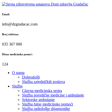
Skip
to
content
Email:
info@dzgradacac.com
Broj telefona:
035 367 000
Hitna medicinska pomoć:
124
O nama
Dobrodošli
Služba zajedničkih poslova
Službe
Glavna medicinska sestra
Služba porodične medicine i ambulante
Sektorske ambulante
Služba hitne medicinske pomoći
Služba radiološke dijagnostike