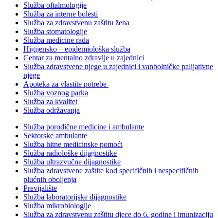
Služba oftalmologije
Služba za interne bolesti
Služba za zdravstvenu zaštitu žena
Služba stomatologije
Služba medicine rada
Higijensko – epidemiološka služba
Centar za mentalno zdravlje u zajednici
Služba zdravstvene njege u zajednici i vanbolničke palijativne
njege
Apoteka za vlastite potrebe
Služba voznog parka
Služba za kvalitet
Služba održavanja
Služba porodične medicine i ambulante
Sektorske ambulante
Služba hitne medicinske pomoći
Služba radiološke dijagnostike
Služba ultrazvučne dijagnostike
Služba zdravstvene zaštite kod specifičnih i nespecifičnih
plućnih oboljenja
Previjalište
Služba laboratorijske dijagnostike
Služba mikrobiologije
Služba za zdravstvenu zaštitu djece do 6. godine i imunizaciju