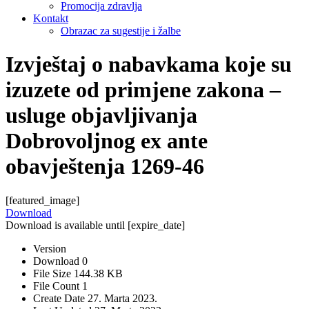
Promocija zdravlja
Kontakt
Obrazac za sugestije i žalbe
Izvještaj o nabavkama koje su
izuzete od primjene zakona –
usluge objavljivanja
Dobrovoljnog ex ante
obavještenja 1269-46
[featured_image]
Download
Download is available until [expire_date]
Version
Download
0
File Size
144.38 KB
File Count
1
Create Date
27. Marta 2023.