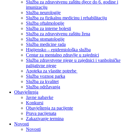
Služba za zdravstvenu zaštitu djece do 6. godine i
imunizaciju
Služba neurologije
Služba za fizikalnu medicinu i rehabilitaciju
Služba oftalmologije
Služba za interne bolesti
Služba za zdravstvenu zaštitu žena
Služba stomatologije
Služba medicine rada
Higijensko – epidemiološka služba
Centar za mentalno zdravlje u zajednici
Služba zdravstvene njege u zajednici i vanbolničke
palijativne njege
Apoteka za vlastite potrebe
Služba voznog parka
Služba za kvalitet
Služba održavanja
Obavještenja
Javne nabavke
Konkursi
Obavještenja za pacijente
Prava pacijenata
Zakazivanje termina
Novosti
Novosti