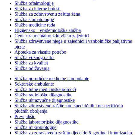
Služba oftalmologije
Služba za interne bolesti
Služba za zdravstvenu zaštitu žena
Služba stomatologije
Služba medicine rada
Higijensko – epidemiološka služba
Centar za mentalno zdravlje u zajednici
Služba zdravstvene njege u zajednici i vanbolničke palijativne
njege
Apoteka za vlastite potrebe
Služba voznog parka
Služba za kvalitet
Služba održavanja
Služba porodične medicine i ambulante
Sektorske ambulante
Služba hitne medicinske pomoći
Služba radiološke dijagnostike
Služba ultrazvučne dijagnostike
Služba zdravstvene zaštite kod specifičnih i nespecifičnih
plućnih oboljenja
Previjalište
Služba laboratorijske dijagnostike
Služba mikrobiologije
Služba za zdravstvenu zaštitu djece do 6. godine i imunizaciju