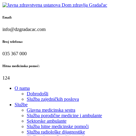
Skip
to
content
Email:
info@dzgradacac.com
Broj telefona:
035 367 000
Hitna medicinska pomoć:
124
O nama
Dobrodošli
Služba zajedničkih poslova
Službe
Glavna medicinska sestra
Služba porodične medicine i ambulante
Sektorske ambulante
Služba hitne medicinske pomoći
Služba radiološke dijagnostike