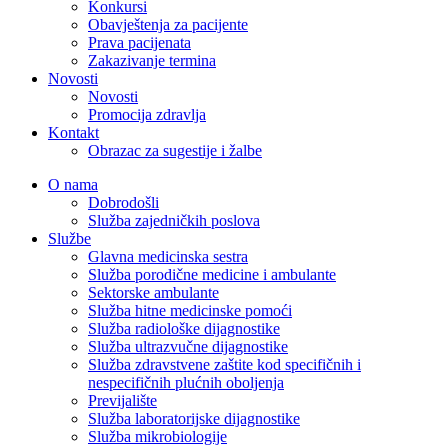
Konkursi
Obavještenja za pacijente
Prava pacijenata
Zakazivanje termina
Novosti
Novosti
Promocija zdravlja
Kontakt
Obrazac za sugestije i žalbe
O nama
Dobrodošli
Služba zajedničkih poslova
Službe
Glavna medicinska sestra
Služba porodične medicine i ambulante
Sektorske ambulante
Služba hitne medicinske pomoći
Služba radiološke dijagnostike
Služba ultrazvučne dijagnostike
Služba zdravstvene zaštite kod specifičnih i
nespecifičnih plućnih oboljenja
Previjalište
Služba laboratorijske dijagnostike
Služba mikrobiologije