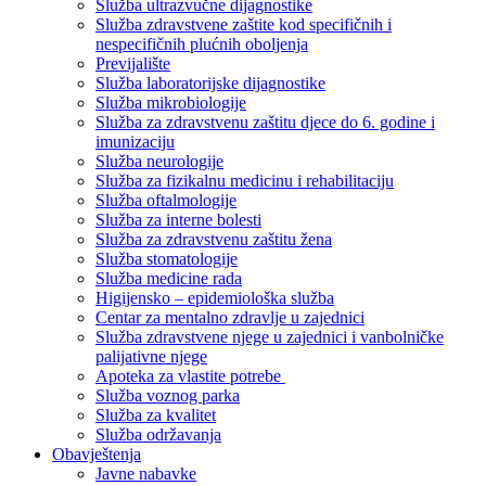
Služba ultrazvučne dijagnostike
Služba zdravstvene zaštite kod specifičnih i
nespecifičnih plućnih oboljenja
Previjalište
Služba laboratorijske dijagnostike
Služba mikrobiologije
Služba za zdravstvenu zaštitu djece do 6. godine i
imunizaciju
Služba neurologije
Služba za fizikalnu medicinu i rehabilitaciju
Služba oftalmologije
Služba za interne bolesti
Služba za zdravstvenu zaštitu žena
Služba stomatologije
Služba medicine rada
Higijensko – epidemiološka služba
Centar za mentalno zdravlje u zajednici
Služba zdravstvene njege u zajednici i vanbolničke
palijativne njege
Apoteka za vlastite potrebe
Služba voznog parka
Služba za kvalitet
Služba održavanja
Obavještenja
Javne nabavke