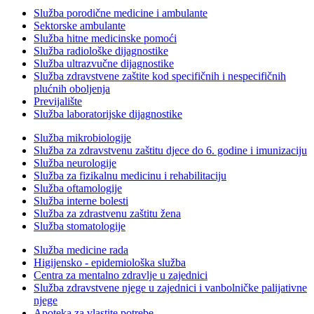
Služba porodične medicine i ambulante
Sektorske ambulante
Služba hitne medicinske pomoći
Služba radiološke dijagnostike
Služba ultrazvučne dijagnostike
Služba zdravstvene zaštite kod specifičnih i nespecifičnih
plućnih oboljenja
Previjalište
Služba laboratorijske dijagnostike
Služba mikrobiologije
Služba za zdravstvenu zaštitu djece do 6. godine i imunizaciju
Služba neurologije
Služba za fizikalnu medicinu i rehabilitaciju
Služba oftamologije
Služba interne bolesti
Služba za zdrastvenu zaštitu žena
Služba stomatologije
Služba medicine rada
Higijensko - epidemiološka služba
Centra za mentalno zdravlje u zajednici
Služba zdravstvene njege u zajednici i vanbolničke palijativne
njege
Apoteka za vlastite potrebe