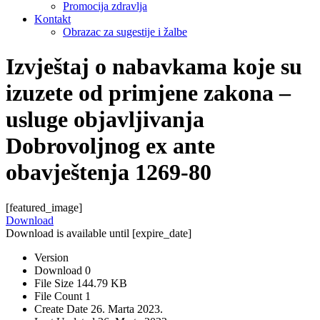
Promocija zdravlja
Kontakt
Obrazac za sugestije i žalbe
Izvještaj o nabavkama koje su
izuzete od primjene zakona –
usluge objavljivanja
Dobrovoljnog ex ante
obavještenja 1269-80
[featured_image]
Download
Download is available until [expire_date]
Version
Download
0
File Size
144.79 KB
File Count
1
Create Date
26. Marta 2023.