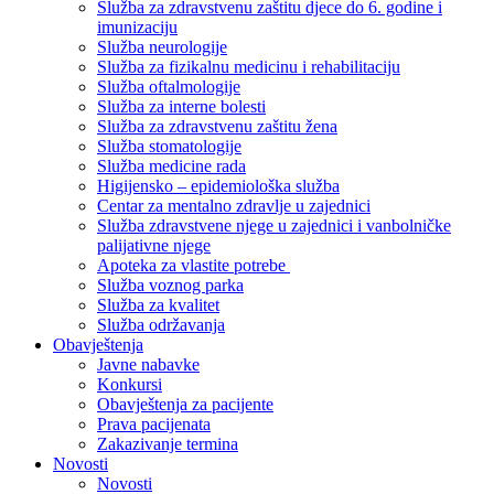
Služba za zdravstvenu zaštitu djece do 6. godine i
imunizaciju
Služba neurologije
Služba za fizikalnu medicinu i rehabilitaciju
Služba oftalmologije
Služba za interne bolesti
Služba za zdravstvenu zaštitu žena
Služba stomatologije
Služba medicine rada
Higijensko – epidemiološka služba
Centar za mentalno zdravlje u zajednici
Služba zdravstvene njege u zajednici i vanbolničke
palijativne njege
Apoteka za vlastite potrebe
Služba voznog parka
Služba za kvalitet
Služba održavanja
Obavještenja
Javne nabavke
Konkursi
Obavještenja za pacijente
Prava pacijenata
Zakazivanje termina
Novosti
Novosti