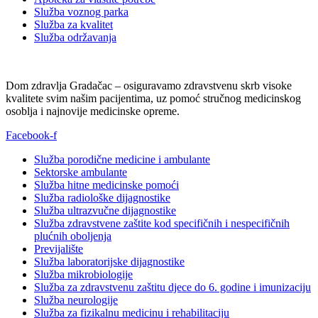
Služba voznog parka
Služba za kvalitet
Služba održavanja
Dom zdravlja Gradačac – osiguravamo zdravstvenu skrb visoke
kvalitete svim našim pacijentima, uz pomoć stručnog medicinskog
osoblja i najnovije medicinske opreme.
Facebook-f
Služba porodične medicine i ambulante
Sektorske ambulante
Služba hitne medicinske pomoći
Služba radiološke dijagnostike
Služba ultrazvučne dijagnostike
Služba zdravstvene zaštite kod specifičnih i nespecifičnih
plućnih oboljenja
Previjalište
Služba laboratorijske dijagnostike
Služba mikrobiologije
Služba za zdravstvenu zaštitu djece do 6. godine i imunizaciju
Služba neurologije
Služba za fizikalnu medicinu i rehabilitaciju