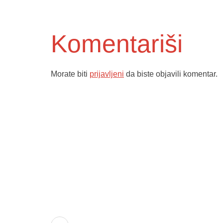
Komentariši
Morate biti
prijavljeni
da biste objavili komentar.
Služba poro
ambulante
Dom zdravlja Gradačac –
Sektorske 
osiguravamo zdravstvenu njegu
Služba hit
visoke kvalitete svim našim
Služba radi
pacijentima, uz pomoć stručnog
medicinskog osoblja i najnovije
Služba ultr
medicinske opreme.
Služba zdra
specifičnih 
oboljenja