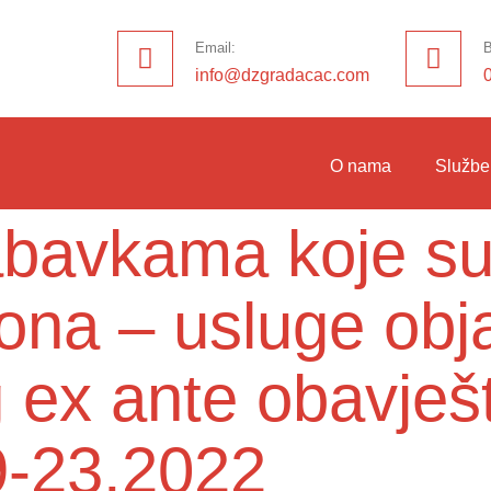
Email:
B
info@dzgradacac.com
O nama
Službe
nabavkama koje su
ona – usluge obja
 ex ante obavješ
9-23.2022