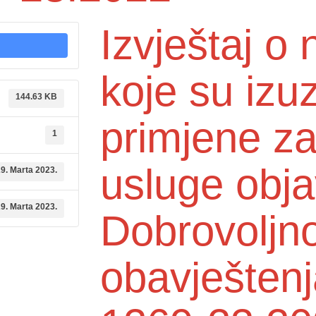
Izvještaj 
koje su izu
144.63 KB
primjene z
1
usluge obja
9. Marta 2023.
9. Marta 2023.
Dobrovoljn
obavještenj