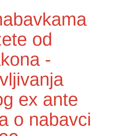
o nabavkama
zete od
akona -
vljivanja
og ex ante
a o nabavci