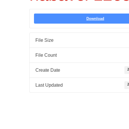
Download
File Size
File Count
2
Create Date
2
Last Updated