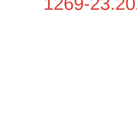
1269-23.20
dične medicine i
Služba mikrobiologije
Služba za zdravstvenu zaštitu djec
ambulante
6. godine i imunizaciju
ne medicinske pomoći
Služba neurologije
ološke dijagnostike
Služba za fizikalnu medicinu i
rehabilitaciju
azvučne dijagnostike
Služba oftamologije
vstvene zaštite kod
i nespecifičnih plućnih
Služba interne bolesti
Služba za zdrastvenu zaštitu žena