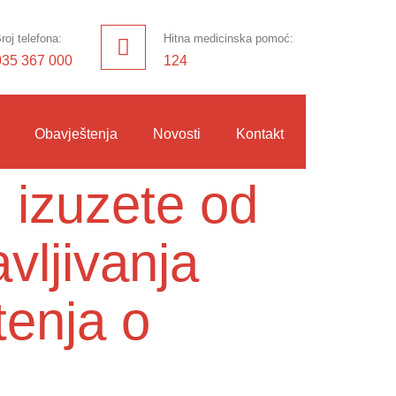
roj telefona:
Hitna medicinska pomoć:
035 367 000
124
Obavještenja
Novosti
Kontakt
 izuzete od
vljivanja
tenja o