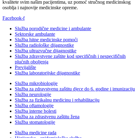
kvalitete svim našim pacijentima, uz pomoć stručnog medicinskog
osoblja i najnovije medicinske opreme.
Facebook-f
Služba porodične medicine i ambulante
Sektorske ambulante
Služba hitne medicinske pomoći
Služba radiološke dijagnostike
Služba ultrazvučne dijagnostike
Služba zdravstvene zaštite kod specifičnih i nespecifičnih
plućnih oboljenja
Previjalište
Služba laboratorijske dijagnostike
Služba mikrobiologije
Služba za zdravstvenu zaštitu djece do 6. godine i imunizaciju
Služba neurologije
Služba za fizikalnu medicinu i rehabilitaciju
Služba oftamologije
Služba interne bolesti
Služba za zdrastvenu zaštitu žena
Služba stomatologije
Služba medicine rada