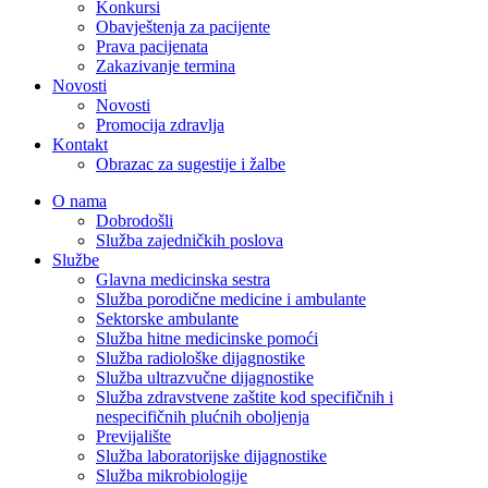
Konkursi
Obavještenja za pacijente
Prava pacijenata
Zakazivanje termina
Novosti
Novosti
Promocija zdravlja
Kontakt
Obrazac za sugestije i žalbe
O nama
Dobrodošli
Služba zajedničkih poslova
Službe
Glavna medicinska sestra
Služba porodične medicine i ambulante
Sektorske ambulante
Služba hitne medicinske pomoći
Služba radiološke dijagnostike
Služba ultrazvučne dijagnostike
Služba zdravstvene zaštite kod specifičnih i
nespecifičnih plućnih oboljenja
Previjalište
Služba laboratorijske dijagnostike
Služba mikrobiologije