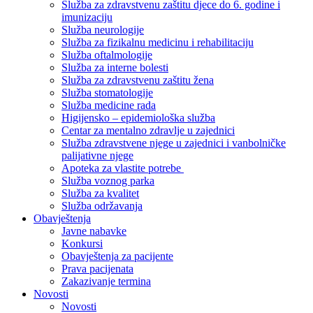
Služba za zdravstvenu zaštitu djece do 6. godine i
imunizaciju
Služba neurologije
Služba za fizikalnu medicinu i rehabilitaciju
Služba oftalmologije
Služba za interne bolesti
Služba za zdravstvenu zaštitu žena
Služba stomatologije
Služba medicine rada
Higijensko – epidemiološka služba
Centar za mentalno zdravlje u zajednici
Služba zdravstvene njege u zajednici i vanbolničke
palijativne njege
Apoteka za vlastite potrebe
Služba voznog parka
Služba za kvalitet
Služba održavanja
Obavještenja
Javne nabavke
Konkursi
Obavještenja za pacijente
Prava pacijenata
Zakazivanje termina
Novosti
Novosti