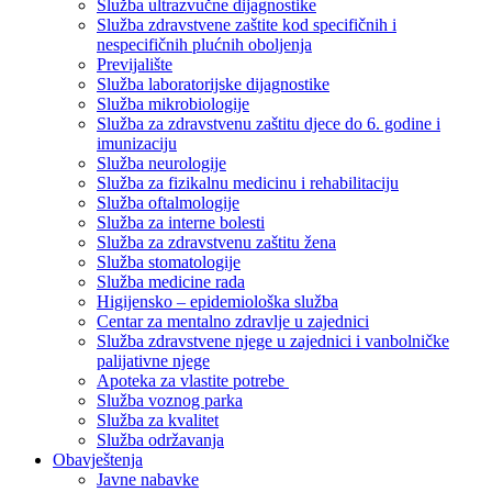
Služba ultrazvučne dijagnostike
Služba zdravstvene zaštite kod specifičnih i
nespecifičnih plućnih oboljenja
Previjalište
Služba laboratorijske dijagnostike
Služba mikrobiologije
Služba za zdravstvenu zaštitu djece do 6. godine i
imunizaciju
Služba neurologije
Služba za fizikalnu medicinu i rehabilitaciju
Služba oftalmologije
Služba za interne bolesti
Služba za zdravstvenu zaštitu žena
Služba stomatologije
Služba medicine rada
Higijensko – epidemiološka služba
Centar za mentalno zdravlje u zajednici
Služba zdravstvene njege u zajednici i vanbolničke
palijativne njege
Apoteka za vlastite potrebe
Služba voznog parka
Služba za kvalitet
Služba održavanja
Obavještenja
Javne nabavke