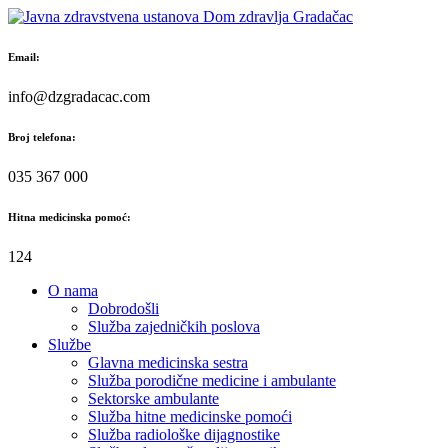
Skip
to
content
Email:
info@dzgradacac.com
Broj telefona:
035 367 000
Hitna medicinska pomoć:
124
O nama
Dobrodošli
Služba zajedničkih poslova
Službe
Glavna medicinska sestra
Služba porodične medicine i ambulante
Sektorske ambulante
Služba hitne medicinske pomoći
Služba radiološke dijagnostike