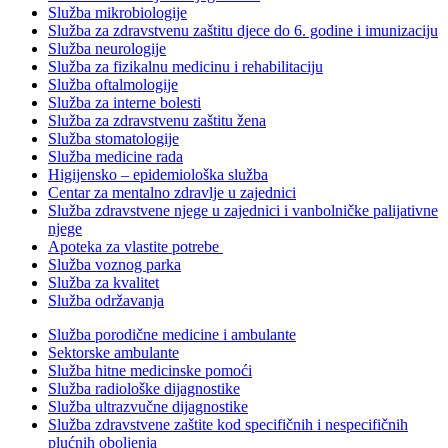
Služba mikrobiologije
Služba za zdravstvenu zaštitu djece do 6. godine i imunizaciju
Služba neurologije
Služba za fizikalnu medicinu i rehabilitaciju
Služba oftalmologije
Služba za interne bolesti
Služba za zdravstvenu zaštitu žena
Služba stomatologije
Služba medicine rada
Higijensko – epidemiološka služba
Centar za mentalno zdravlje u zajednici
Služba zdravstvene njege u zajednici i vanbolničke palijativne
njege
Apoteka za vlastite potrebe
Služba voznog parka
Služba za kvalitet
Služba održavanja
Služba porodične medicine i ambulante
Sektorske ambulante
Služba hitne medicinske pomoći
Služba radiološke dijagnostike
Služba ultrazvučne dijagnostike
Služba zdravstvene zaštite kod specifičnih i nespecifičnih
plućnih oboljenja