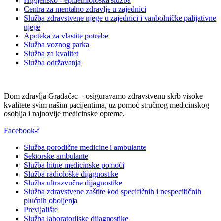
Higijensko - epidemiološka služba
Centra za mentalno zdravlje u zajednici
Služba zdravstvene njege u zajednici i vanbolničke palijativne
njege
Apoteka za vlastite potrebe
Služba voznog parka
Služba za kvalitet
Služba održavanja
Dom zdravlja Gradačac – osiguravamo zdravstvenu skrb visoke
kvalitete svim našim pacijentima, uz pomoć stručnog medicinskog
osoblja i najnovije medicinske opreme.
Facebook-f
Služba porodične medicine i ambulante
Sektorske ambulante
Služba hitne medicinske pomoći
Služba radiološke dijagnostike
Služba ultrazvučne dijagnostike
Služba zdravstvene zaštite kod specifičnih i nespecifičnih
plućnih oboljenja
Previjalište
Služba laboratorijske dijagnostike