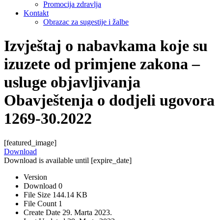
Promocija zdravlja
Kontakt
Obrazac za sugestije i žalbe
Izvještaj o nabavkama koje su
izuzete od primjene zakona –
usluge objavljivanja
Obavještenja o dodjeli ugovora
1269-30.2022
[featured_image]
Download
Download is available until [expire_date]
Version
Download
0
File Size
144.14 KB
File Count
1
Create Date
29. Marta 2023.