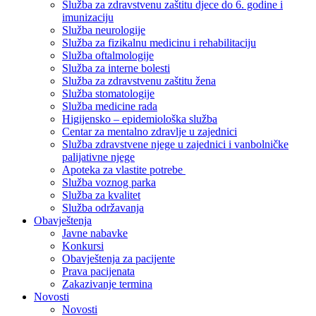
Služba za zdravstvenu zaštitu djece do 6. godine i
imunizaciju
Služba neurologije
Služba za fizikalnu medicinu i rehabilitaciju
Služba oftalmologije
Služba za interne bolesti
Služba za zdravstvenu zaštitu žena
Služba stomatologije
Služba medicine rada
Higijensko – epidemiološka služba
Centar za mentalno zdravlje u zajednici
Služba zdravstvene njege u zajednici i vanbolničke
palijativne njege
Apoteka za vlastite potrebe
Služba voznog parka
Služba za kvalitet
Služba održavanja
Obavještenja
Javne nabavke
Konkursi
Obavještenja za pacijente
Prava pacijenata
Zakazivanje termina
Novosti
Novosti