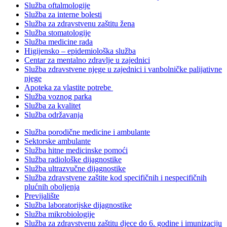
Služba oftalmologije
Služba za interne bolesti
Služba za zdravstvenu zaštitu žena
Služba stomatologije
Služba medicine rada
Higijensko – epidemiološka služba
Centar za mentalno zdravlje u zajednici
Služba zdravstvene njege u zajednici i vanbolničke palijativne
njege
Apoteka za vlastite potrebe
Služba voznog parka
Služba za kvalitet
Služba održavanja
Služba porodične medicine i ambulante
Sektorske ambulante
Služba hitne medicinske pomoći
Služba radiološke dijagnostike
Služba ultrazvučne dijagnostike
Služba zdravstvene zaštite kod specifičnih i nespecifičnih
plućnih oboljenja
Previjalište
Služba laboratorijske dijagnostike
Služba mikrobiologije
Služba za zdravstvenu zaštitu djece do 6. godine i imunizaciju