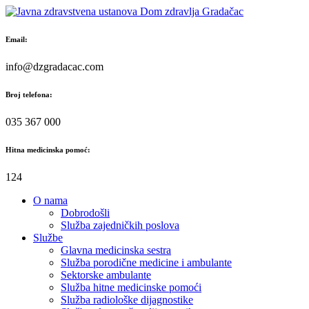
Skip
to
content
Email:
info@dzgradacac.com
Broj telefona:
035 367 000
Hitna medicinska pomoć:
124
O nama
Dobrodošli
Služba zajedničkih poslova
Službe
Glavna medicinska sestra
Služba porodične medicine i ambulante
Sektorske ambulante
Služba hitne medicinske pomoći
Služba radiološke dijagnostike