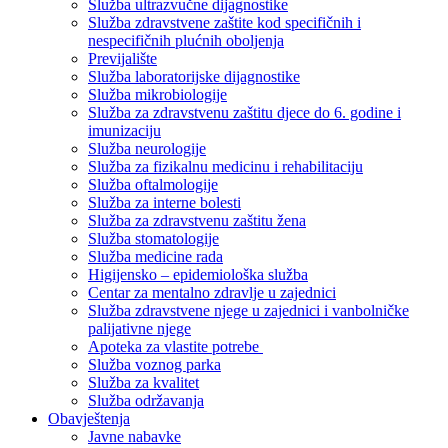
Služba ultrazvučne dijagnostike
Služba zdravstvene zaštite kod specifičnih i
nespecifičnih plućnih oboljenja
Previjalište
Služba laboratorijske dijagnostike
Služba mikrobiologije
Služba za zdravstvenu zaštitu djece do 6. godine i
imunizaciju
Služba neurologije
Služba za fizikalnu medicinu i rehabilitaciju
Služba oftalmologije
Služba za interne bolesti
Služba za zdravstvenu zaštitu žena
Služba stomatologije
Služba medicine rada
Higijensko – epidemiološka služba
Centar za mentalno zdravlje u zajednici
Služba zdravstvene njege u zajednici i vanbolničke
palijativne njege
Apoteka za vlastite potrebe
Služba voznog parka
Služba za kvalitet
Služba održavanja
Obavještenja
Javne nabavke