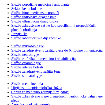
Služba porodične medicine i ambulante
Sektorske ambulante
Služba hitne medicinske pomoći
Služba radiološke dijagnostike
Služba ultrazvučne dijagnostike
Služba zdravstvene zaštite kod specifičnih i nespecifičnih
plućnih oboljenja
Previjalište
Služba laboratorijske dijagnostike
Služba mikrobiologije
Služba za zdravstvenu zaštitu djece do 6. godine i imunizaciju
Služba neurologije
Služba za fizikalnu medicinu i rehabilitaciju
Služba oftamologije
Služba interne bolesti
Služba za zdrastvenu zaštitu žena
Služba stomatologije
Služba medicine rada
Higijensko - epidemiološka služba
Centra za mentalno zdravlje u zajednici
Služba zdravstvene njege u zajednici i vanbolničke palijativne
njege
Apoteka za vlastite potrebe