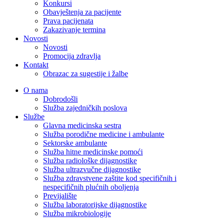
Konkursi
Obavještenja za pacijente
Prava pacijenata
Zakazivanje termina
Novosti
Novosti
Promocija zdravlja
Kontakt
Obrazac za sugestije i žalbe
O nama
Dobrodošli
Služba zajedničkih poslova
Službe
Glavna medicinska sestra
Služba porodične medicine i ambulante
Sektorske ambulante
Služba hitne medicinske pomoći
Služba radiološke dijagnostike
Služba ultrazvučne dijagnostike
Služba zdravstvene zaštite kod specifičnih i
nespecifičnih plućnih oboljenja
Previjalište
Služba laboratorijske dijagnostike
Služba mikrobiologije