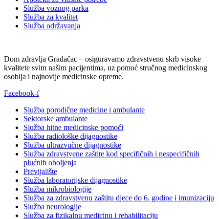
Služba voznog parka
Služba za kvalitet
Služba održavanja
Dom zdravlja Gradačac – osiguravamo zdravstvenu skrb visoke
kvalitete svim našim pacijentima, uz pomoć stručnog medicinskog
osoblja i najnovije medicinske opreme.
Facebook-f
Služba porodične medicine i ambulante
Sektorske ambulante
Služba hitne medicinske pomoći
Služba radiološke dijagnostike
Služba ultrazvučne dijagnostike
Služba zdravstvene zaštite kod specifičnih i nespecifičnih
plućnih oboljenja
Previjalište
Služba laboratorijske dijagnostike
Služba mikrobiologije
Služba za zdravstvenu zaštitu djece do 6. godine i imunizaciju
Služba neurologije
Služba za fizikalnu medicinu i rehabilitaciju