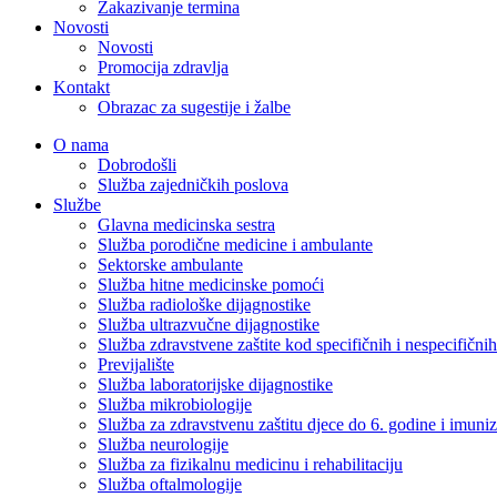
Zakazivanje termina
Novosti
Novosti
Promocija zdravlja
Kontakt
Obrazac za sugestije i žalbe
O nama
Dobrodošli
Služba zajedničkih poslova
Službe
Glavna medicinska sestra
Služba porodične medicine i ambulante
Sektorske ambulante
Služba hitne medicinske pomoći
Služba radiološke dijagnostike
Služba ultrazvučne dijagnostike
Služba zdravstvene zaštite kod specifičnih i nespecifični
Previjalište
Služba laboratorijske dijagnostike
Služba mikrobiologije
Služba za zdravstvenu zaštitu djece do 6. godine i imuniz
Služba neurologije
Služba za fizikalnu medicinu i rehabilitaciju
Služba oftalmologije