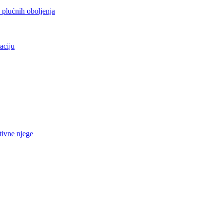
h plućnih oboljenja
aciju
tivne njege