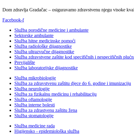
Dom zdravlja Gradačac – osiguravamo zdravstvenu njegu visoke kvali
Facebook-f
Služba porodične medicine i ambulante
Sektorske ambulante
Služba hitne medicinske pomoći
Služba radiološke dijagnostike
Služba ultrazvučne dijagnostike
Služba zdravstvene zaštite kod specifičnih i nespecifičnih plućn
Previjalište
Služba laboratorijske dijagnostike
Služba mikrobiologije
Služba za zdravstvenu zaštitu djece do 6. godine i imunizaciju
Služba neurologije
Služba za fizikalnu medicinu i rehabilitaciju
Služba oftamologije
Služba interne bolesti
Služba za zdrastvenu zaštitu žena
Služba stomatologije
Služba medicine rada
Higijensko - epidemiološka služba