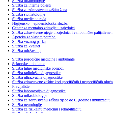
Služba oftalmologije
Služba za interne bolesti
Služba za zdravstvenu zaštitu žena
Služba stomatologije
Služba medicine rada
Higijensko – epidemiološka služba
Centar za mentalno zdravlje u zajednici
Služba zdravstvene njege u zajednici i vanbolničke palijativne 
Apoteka za vlastite potrebe
Služba voznog parka
Služba za kvalitet
Služba održavanja
Služba porodične medicine i ambulante
Sektorske ambulante
Služba hitne medicinske pomoći
Služba radiološke dijagnostike
Služba ultrazvučne dijagnostike
Služba zdravstvene zaštite kod specifičnih i nespecifičnih plućn
Previjalište
Služba laboratorijske dijagnostike
Služba mikrobiologije
Služba za zdravstvenu zaštitu djece do 6. godine i imunizaciju
Služba neurologije
Služba za fizikalnu medicinu i rehabilitaciju