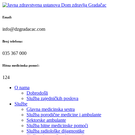
Skip
to
content
Email:
info@dzgradacac.com
Broj telefona:
035 367 000
Hitna medicinska pomoć:
124
O nama
Dobrodošli
Služba zajedničkih poslova
Službe
Glavna medicinska sestra
Služba porodične medicine i ambulante
Sektorske ambulante
Služba hitne medicinske pomoći
Služba radiološke dijagnostike