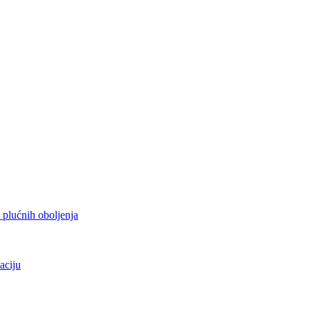
h plućnih oboljenja
aciju