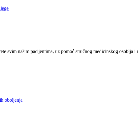
njege
ete svim našim pacijentima, uz pomoć stručnog medicinskog osoblja i 
ih oboljenja