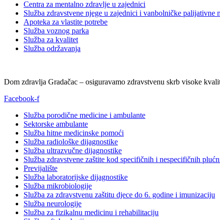
Centra za mentalno zdravlje u zajednici
Služba zdravstvene njege u zajednici i vanbolničke palijativne 
Apoteka za vlastite potrebe
Služba voznog parka
Služba za kvalitet
Služba održavanja
Dom zdravlja Gradačac – osiguravamo zdravstvenu skrb visoke kvalit
Facebook-f
Služba porodične medicine i ambulante
Sektorske ambulante
Služba hitne medicinske pomoći
Služba radiološke dijagnostike
Služba ultrazvučne dijagnostike
Služba zdravstvene zaštite kod specifičnih i nespecifičnih plućn
Previjalište
Služba laboratorijske dijagnostike
Služba mikrobiologije
Služba za zdravstvenu zaštitu djece do 6. godine i imunizaciju
Služba neurologije
Služba za fizikalnu medicinu i rehabilitaciju