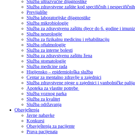
Služba ultrazvučne dijagnostike
Služba zdravstvene zaštite kod specifičnih i nespecifični
Previjalište
Služba laboratorijske dijagnostike
Služba mikrobiologije
Služba za zdravstvenu zaštitu djece do 6. godine i imuniz
Služba neurologije
Služba za fizikalnu medicinu i rehabilitaciju
Služba oftalmologije
Služba za interne bolesti
Služba za zdravstvenu zaštitu žena
Služba stomatologije
Služba medicine rada
Higijensko – epidemiološka služba
Centar za mentalno zdravlje u zajednici
Služba zdravstvene njege u zajednici i vanbolničke palija
Apoteka za vlastite potrebe
Služba voznog parka
Služba za kvalitet
Služba održavanja
Obavještenja
Javne nabavke
Konkursi
Obavještenja za pacijente
Prava pacijenata