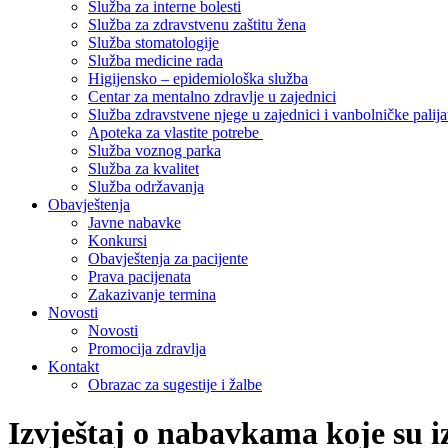
Služba za interne bolesti
Služba za zdravstvenu zaštitu žena
Služba stomatologije
Služba medicine rada
Higijensko – epidemiološka služba
Centar za mentalno zdravlje u zajednici
Služba zdravstvene njege u zajednici i vanbolničke palija
Apoteka za vlastite potrebe
Služba voznog parka
Služba za kvalitet
Služba održavanja
Obavještenja
Javne nabavke
Konkursi
Obavještenja za pacijente
Prava pacijenata
Zakazivanje termina
Novosti
Novosti
Promocija zdravlja
Kontakt
Obrazac za sugestije i žalbe
Izvještaj o nabavkama koje su i