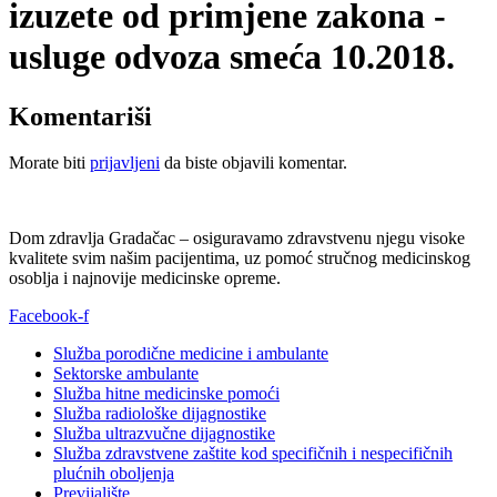
izuzete od primjene zakona -
usluge odvoza smeća 10.2018.
Komentariši
Morate biti
prijavljeni
da biste objavili komentar.
Dom zdravlja Gradačac – osiguravamo zdravstvenu njegu visoke
kvalitete svim našim pacijentima, uz pomoć stručnog medicinskog
osoblja i najnovije medicinske opreme.
Facebook-f
Služba porodične medicine i ambulante
Sektorske ambulante
Služba hitne medicinske pomoći
Služba radiološke dijagnostike
Služba ultrazvučne dijagnostike
Služba zdravstvene zaštite kod specifičnih i nespecifičnih
plućnih oboljenja
Previjalište