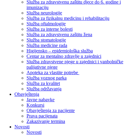
Služba za zdravstvenu zaštitu djece do 6. godine i
imunizaciju
Služba neurologije
Služba za fizikalnu medicinu i rehabilitaciju
Služba oftalmologije
Služba za interne bolesti
Služba za zdravstvenu zaštitu žena
Služba stomatologije
Služba medicine rada
Higijensko – epidemiološka služba
Centar za mentalno zdravlje u zajednici
Služba zdravstvene njege u zajednici i vanbolničke
palijativne njege
Apoteka za vlastite potrebe
Služba voznog parka
Služba za kvalitet
Služba održavanja
Obavještenja
Javne nabavke
Konkursi
Obavještenja za pacijente
Prava pacijenata
Zakazivanje termina
Novosti
Novosti