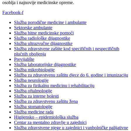
osoblja i najnovije medicinske opreme.
Facebook-f
Služba porodične medicine i ambulante
Sektorske ambulante
Služba hitne medicinske pomoći
Služba radiološke dijagnostike
Služba ultrazvučne dijagnostike
Služba zdravstvene zaštite kod specifičnih i nespecifičnih
plućnih oboljenja
Previjalište
Služba laboratorijske dijagnostike
Služba mikrobiologije
Služba za zdravstvenu zaštitu djece do 6. godine i imunizaciju
Služba neurologije
Služba za fizikalnu medicinu i rehabilitaciju
Služba oftalmologije
Služba za interne bolesti
Služba za zdravstvenu zaštitu žena
Služba stomatologije
Služba medicine rada
Higijensko – epidemiološka služba
Centar za mentalno zdravlje u zajednici
Služba zdravstvene njege u zajednici i vanbolničke palijativne