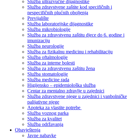
Služba ultrazvučne dijagnostike
Služba zdravstvene zaštite kod specifičnih i
nespecifičnih plućnih oboljenja
Previjalište
Služba laboratorijske dijagnostike
Služba mikrobiologije
Služba za zdravstvenu zaštitu djece do 6. godine i
imunizaciju
Služba neurologije
Služba za fizikalnu medicinu i rehabilitaciju
Služba oftalmologije
Služba za interne bolesti
Služba za zdravstvenu zaštitu žena
Služba stomatologije
Služba medicine rada
Higijensko – epidemiološka služba
Centar za mentalno zdravlje u zajednici
Služba zdravstvene njege u zajednici i vanbolničke
palijativne njege
Apoteka za vlastite potrebe
Služba voznog parka
Služba za kvalitet
Služba održavanja
Obavještenja
Javne nabavke