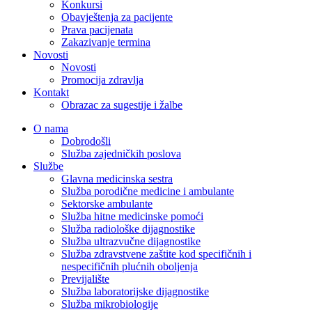
Konkursi
Obavještenja za pacijente
Prava pacijenata
Zakazivanje termina
Novosti
Novosti
Promocija zdravlja
Kontakt
Obrazac za sugestije i žalbe
O nama
Dobrodošli
Služba zajedničkih poslova
Službe
Glavna medicinska sestra
Služba porodične medicine i ambulante
Sektorske ambulante
Služba hitne medicinske pomoći
Služba radiološke dijagnostike
Služba ultrazvučne dijagnostike
Služba zdravstvene zaštite kod specifičnih i
nespecifičnih plućnih oboljenja
Previjalište
Služba laboratorijske dijagnostike
Služba mikrobiologije