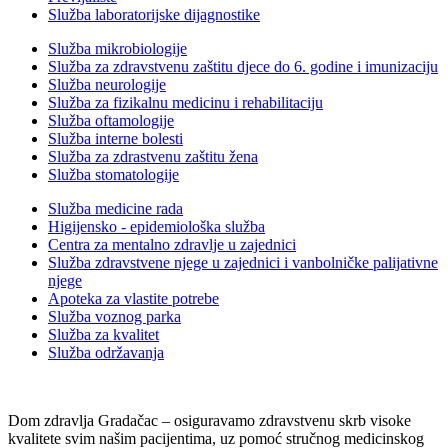
Služba laboratorijske dijagnostike
Služba mikrobiologije
Služba za zdravstvenu zaštitu djece do 6. godine i imunizaciju
Služba neurologije
Služba za fizikalnu medicinu i rehabilitaciju
Služba oftamologije
Služba interne bolesti
Služba za zdrastvenu zaštitu žena
Služba stomatologije
Služba medicine rada
Higijensko - epidemiološka služba
Centra za mentalno zdravlje u zajednici
Služba zdravstvene njege u zajednici i vanbolničke palijativne
njege
Apoteka za vlastite potrebe
Služba voznog parka
Služba za kvalitet
Služba održavanja
Dom zdravlja Gradačac – osiguravamo zdravstvenu skrb visoke
kvalitete svim našim pacijentima, uz pomoć stručnog medicinskog