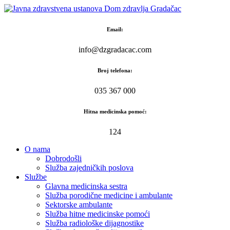
Skip
to
content
Email:
info@dzgradacac.com
Broj telefona:
035 367 000
Hitna medicinska pomoć:
124
O nama
Dobrodošli
Služba zajedničkih poslova
Službe
Glavna medicinska sestra
Služba porodične medicine i ambulante
Sektorske ambulante
Služba hitne medicinske pomoći
Služba radiološke dijagnostike