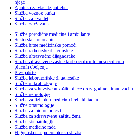
njege
Apoteka za vlastite potrebe
Služba voznog parka
Služba za kvalitet
Služba održavanja
Služba porodične medicine i ambulante
Sektorske ambulante
Služba hitne medicinske pomoći
Služba radiološke dijagnostike
Služba ultrazvučne dijagnostike
Služba zdravstvene zaštite kod specifičnih i nespecifičnih
plućnih oboljenja
Previjalište
Služba laboratorijske dijagnostike
Služba mikrobiologije
Služba za zdravstvenu zaštitu djece do 6. godine i imunizaciju
Služba neurologije
Služba za fizikalnu medicinu i rehabilitaciju
Služba oftalmologije
Služba za interne bolesti
Služba za zdravstvenu zaštitu žena
Služba stomatologije
Služba medicine rada
Higijensko – epidemiološka služba