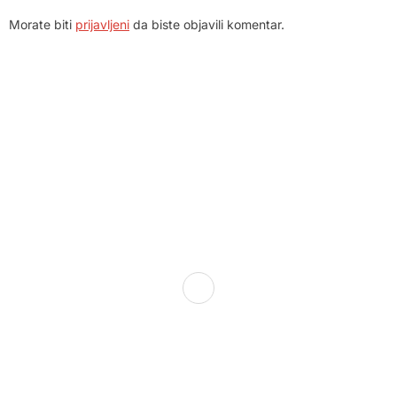
Morate biti
prijavljeni
da biste objavili komentar.
Dom zdravlja Gradačac – osiguravamo zdravstvenu skrb
visoke kvalitete svim našim pacijentima, uz pomoć
stručnog medicinskog osoblja i najnovije medicinske
opreme.
Služba porodične medicine i ambulante
Sektorske ambulante
Služba hitne medicinske pomoći