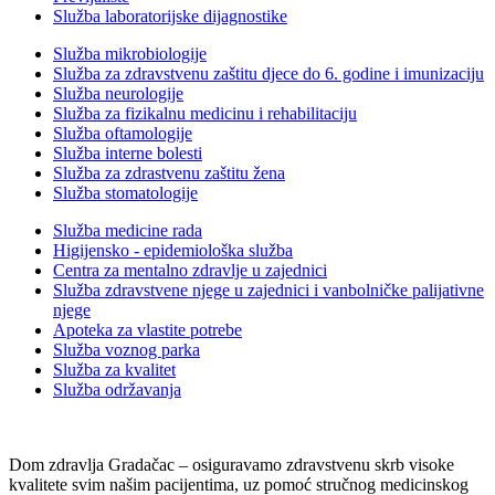
Služba laboratorijske dijagnostike
Služba mikrobiologije
Služba za zdravstvenu zaštitu djece do 6. godine i imunizaciju
Služba neurologije
Služba za fizikalnu medicinu i rehabilitaciju
Služba oftamologije
Služba interne bolesti
Služba za zdrastvenu zaštitu žena
Služba stomatologije
Služba medicine rada
Higijensko - epidemiološka služba
Centra za mentalno zdravlje u zajednici
Služba zdravstvene njege u zajednici i vanbolničke palijativne
njege
Apoteka za vlastite potrebe
Služba voznog parka
Služba za kvalitet
Služba održavanja
Dom zdravlja Gradačac – osiguravamo zdravstvenu skrb visoke
kvalitete svim našim pacijentima, uz pomoć stručnog medicinskog