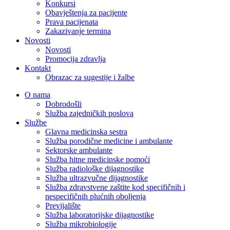
Konkursi
Obavještenja za pacijente
Prava pacijenata
Zakazivanje termina
Novosti
Novosti
Promocija zdravlja
Kontakt
Obrazac za sugestije i žalbe
O nama
Dobrodošli
Služba zajedničkih poslova
Službe
Glavna medicinska sestra
Služba porodične medicine i ambulante
Sektorske ambulante
Služba hitne medicinske pomoći
Služba radiološke dijagnostike
Služba ultrazvučne dijagnostike
Služba zdravstvene zaštite kod specifičnih i
nespecifičnih plućnih oboljenja
Previjalište
Služba laboratorijske dijagnostike
Služba mikrobiologije