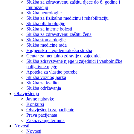
Služba za zdravstvenu zaštitu djece do 6. godine i
imunizaciju
Služba neurologije
Služba za fizikalnu medicinu i rehabilitaciju
Služba oftalmologije
Služba za interne bolesti
Služba za zdravstvenu zaštitu žena
Služba stomatologije
Služba medicine rada
Higijensko – epidemiološka služba
Centar za mentalno zdravlje u zajednici
Služba zdravstvene njege u zajednici i vanbolničke
palijativne njege
Apoteka za vlastite potrebe
Služba voznog parka
Služba za kvalitet
Služba održavanja
Obavještenja
Javne nabavke
Konkursi
Obavještenja za pacijente
Prava pacijenata
Zakazivanje termina
Novosti
Novosti