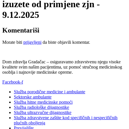
izuzete od primjene zjn -
9.12.2025
Komentariši
Morate biti
prijavljeni
da biste objavili komentar.
Dom zdravlja Gradačac – osiguravamo zdravstvenu njegu visoke
kvalitete svim našim pacijentima, uz pomoć stručnog medicinskog
osoblja i najnovije medicinske opreme.
Facebook-f
Služba porodične medicine i ambulante
Sektorske ambulante
Služba hitne medicinske pomoći
Služba radiološke dijagnostike
Služba ultrazvučne dijagnostike
Služba zdravstvene zaštite kod specifičnih i nespecifičnih
plućnih oboljenja
Previjalište