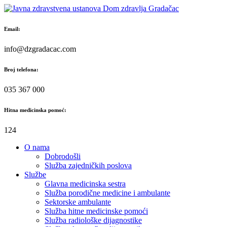
Skip
to
content
Email:
info@dzgradacac.com
Broj telefona:
035 367 000
Hitna medicinska pomoć:
124
O nama
Dobrodošli
Služba zajedničkih poslova
Službe
Glavna medicinska sestra
Služba porodične medicine i ambulante
Sektorske ambulante
Služba hitne medicinske pomoći
Služba radiološke dijagnostike