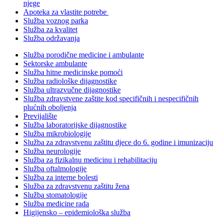
njege
Apoteka za vlastite potrebe
Služba voznog parka
Služba za kvalitet
Služba održavanja
Služba porodične medicine i ambulante
Sektorske ambulante
Služba hitne medicinske pomoći
Služba radiološke dijagnostike
Služba ultrazvučne dijagnostike
Služba zdravstvene zaštite kod specifičnih i nespecifičnih
plućnih oboljenja
Previjalište
Služba laboratorijske dijagnostike
Služba mikrobiologije
Služba za zdravstvenu zaštitu djece do 6. godine i imunizaciju
Služba neurologije
Služba za fizikalnu medicinu i rehabilitaciju
Služba oftalmologije
Služba za interne bolesti
Služba za zdravstvenu zaštitu žena
Služba stomatologije
Služba medicine rada
Higijensko – epidemiološka služba