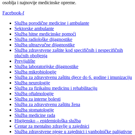
osoblja i najnovije medicinske opreme.
Facebook-f
Služba porodične medicine i ambulante
Sektorske ambulante
Služba hitne medicinske pomoći
Služba radiološke dijagnostike
Služba ultrazvučne dijagnostike
Služba zdravstvene zaštite kod specifičnih i nespecifičnih
plućnih oboljenja
Previjalište
Služba laboratorijske dijagnostike
Služba mikrobiologije
Služba za zdravstvenu zaštitu djece do 6. godine i imunizaciju
Služba neurologije
Služba za fizikalnu medicinu i rehabilitaciju
Služba oftalmologije
Služba za interne bolesti
Služba za zdravstvenu zaštitu žena
Služba stomatologije
Služba medicine rada
Higijensko – epidemiološka služba
Centar za mentalno zdravlje u zajednici
Služba zdravstvene njege u zajednici i vanbolničke palijativne