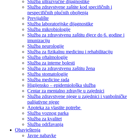
Služba ultrazvučne dijagnostike
Služba zdravstvene zaštite kod specifičnih i
nespecifičnih plućnih oboljenja
Previjalište
Služba laboratorijske dijagnostike
Služba mikrobiologije
Služba za zdravstvenu zaštitu djece do 6. godine i
imunizaciju
Služba neurologije
Služba za fizikalnu medicinu i rehabilitaciju
Služba oftalmologije
Služba za interne bolesti
Služba za zdravstvenu zaštitu žena
Služba stomatologije
Služba medicine rada
Higijensko – epidemiološka služba
Centar za mentalno zdravlje u zajednici
Služba zdravstvene njege u zajednici i vanbolničke
palijativne njege
Apoteka za vlastite potrebe
Služba voznog parka
Služba za kvalitet
Služba održavanja
Obavještenja
Javne nabavke