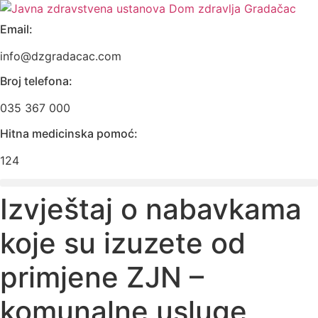
Skip
to
Email:
content
info@dzgradacac.com
Broj telefona:
035 367 000
Hitna medicinska pomoć:
124
Izvještaj o nabavkama
koje su izuzete od
primjene ZJN –
komunalne usluge