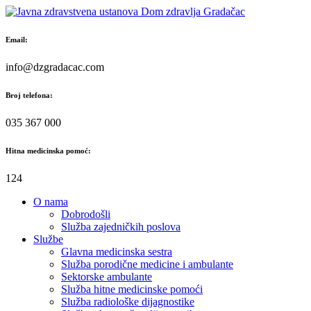
Skip
to
content
Email:
info@dzgradacac.com
Broj telefona:
035 367 000
Hitna medicinska pomoć:
124
O nama
Dobrodošli
Služba zajedničkih poslova
Službe
Glavna medicinska sestra
Služba porodične medicine i ambulante
Sektorske ambulante
Služba hitne medicinske pomoći
Služba radiološke dijagnostike