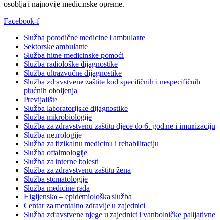
osoblja i najnovije medicinske opreme.
Facebook-f
Služba porodične medicine i ambulante
Sektorske ambulante
Služba hitne medicinske pomoći
Služba radiološke dijagnostike
Služba ultrazvučne dijagnostike
Služba zdravstvene zaštite kod specifičnih i nespecifičnih
plućnih oboljenja
Previjalište
Služba laboratorijske dijagnostike
Služba mikrobiologije
Služba za zdravstvenu zaštitu djece do 6. godine i imunizaciju
Služba neurologije
Služba za fizikalnu medicinu i rehabilitaciju
Služba oftalmologije
Služba za interne bolesti
Služba za zdravstvenu zaštitu žena
Služba stomatologije
Služba medicine rada
Higijensko – epidemiološka služba
Centar za mentalno zdravlje u zajednici
Služba zdravstvene njege u zajednici i vanbolničke palijativne