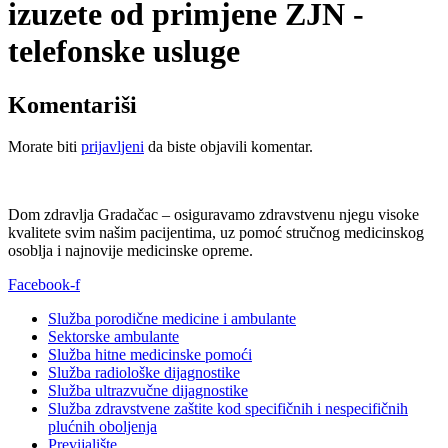
izuzete od primjene ZJN -
telefonske usluge
Komentariši
Morate biti
prijavljeni
da biste objavili komentar.
Dom zdravlja Gradačac – osiguravamo zdravstvenu njegu visoke
kvalitete svim našim pacijentima, uz pomoć stručnog medicinskog
osoblja i najnovije medicinske opreme.
Facebook-f
Služba porodične medicine i ambulante
Sektorske ambulante
Služba hitne medicinske pomoći
Služba radiološke dijagnostike
Služba ultrazvučne dijagnostike
Služba zdravstvene zaštite kod specifičnih i nespecifičnih
plućnih oboljenja
Previjalište