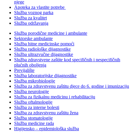
njege
Apoteka za vlastite potrebe
Služba voznog parka
Služba za kvalitet
Služba održavanja
Služba porodične medicine i ambulante
Sektorske ambulante
Služba hitne medicinske pomoći
Služba radiološke dijagnostike
Služba ultrazvučne dijagnostike
Služba zdravstvene zaštite kod specifičnih i nespecifičnih
plućnih oboljenja
Previjalište
Služba laboratorijske dijagnostike
Služba mikrobiologije
Služba za zdravstvenu zaštitu djece do 6. godine i imunizaciju
Služba neurologije
Služba za fizikalnu medicinu i rehabilitaciju
Služba oftalmologije
Služba za interne bolesti
Služba za zdravstvenu zaštitu žena
Služba stomatologije
Služba medicine rada
Higijensko – epidemiološka služba