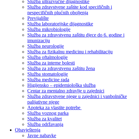
Služba ultrazvučne dijagnostike
Služba zdravstvene zaštite kod specifičnih i
nespecifičnih plućnih oboljenja
Previjalište
Služba laboratorijske dijagnostike
Služba mikrobiologije
Služba za zdravstvenu zaštitu djece do 6. godine i
imunizaciju
Služba neurologije
Služba za fizikalnu medicinu i rehabilitaciju
Služba oftalmologije
Služba za interne bolesti
Služba za zdravstvenu zaštitu žena
Služba stomatologije
Služba medicine rada
Higijensko – epidemiološka služba
Centar za mentalno zdravlje u zajednici
Služba zdravstvene njege u zajednici i vanbolničke
palijativne njege
Apoteka za vlastite potrebe
Služba voznog parka
Služba za kvalitet
Služba održavanja
Obavještenja
Javne nabavke