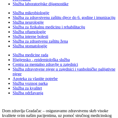
Služba laboratorijske dijagnostike
Služba mikrobiologije
Služba za zdravstvenu zaštitu djece do 6. godine i imunizaciju
Služba neurologije
Služba za fizikalnu medicinu i rehabilitaciju
Služba oftamologije
Služba interne bolesti
Služba za zdrastvenu zaštitu žena
Služba stomatologije
Služba medicine rada
Higijensko - epidemiološka služba
Centra za mentalno zdravlje u zajednici
Služba zdravstvene njege u zajednici i vanbolničke palijativne
njege
Apoteka za vlastite potrebe
Služba voznog parka
Služba za kvalitet
Služba održavanja
Dom zdravlja Gradačac – osiguravamo zdravstvenu skrb visoke
kvalitete svim našim pacijentima, uz pomoć stručnog medicinskog