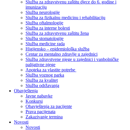
Služba za zdravstvenu zaštitu djece do 6. godine i
imunizaciju
Služba neurologije
Služba za fizikalnu medicinu i rehabilitaciju
Služba oftalmologije
Služba za interne bolesti
Služba za zdravstvenu zaštitu žena
Služba stomatologije
Služba medicine rada
Higijensko – epidemiološka služba
Centar za mentalno zdravlje u zajednici
Služba zdravstvene njege u zajednici i vanbolničke
palijativne njege
Apoteka za vlastite potrebe
Služba voznog parka
Služba za kvalitet
Služba održavanja
Obavještenja
Javne nabavke
Konkursi
Obavještenja za pacijente
Prava pacijenata
Zakazivanje termina
Novosti
Novosti