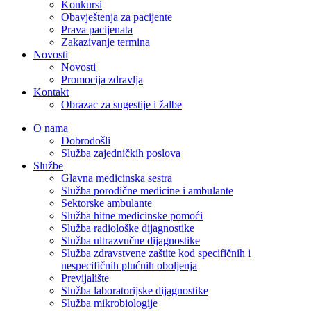
Konkursi
Obavještenja za pacijente
Prava pacijenata
Zakazivanje termina
Novosti
Novosti
Promocija zdravlja
Kontakt
Obrazac za sugestije i žalbe
O nama
Dobrodošli
Služba zajedničkih poslova
Službe
Glavna medicinska sestra
Služba porodične medicine i ambulante
Sektorske ambulante
Služba hitne medicinske pomoći
Služba radiološke dijagnostike
Služba ultrazvučne dijagnostike
Služba zdravstvene zaštite kod specifičnih i
nespecifičnih plućnih oboljenja
Previjalište
Služba laboratorijske dijagnostike
Služba mikrobiologije