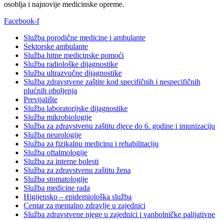
osoblja i najnovije medicinske opreme.
Facebook-f
Služba porodične medicine i ambulante
Sektorske ambulante
Služba hitne medicinske pomoći
Služba radiološke dijagnostike
Služba ultrazvučne dijagnostike
Služba zdravstvene zaštite kod specifičnih i nespecifičnih
plućnih oboljenja
Previjalište
Služba laboratorijske dijagnostike
Služba mikrobiologije
Služba za zdravstvenu zaštitu djece do 6. godine i imunizaciju
Služba neurologije
Služba za fizikalnu medicinu i rehabilitaciju
Služba oftalmologije
Služba za interne bolesti
Služba za zdravstvenu zaštitu žena
Služba stomatologije
Služba medicine rada
Higijensko – epidemiološka služba
Centar za mentalno zdravlje u zajednici
Služba zdravstvene njege u zajednici i vanbolničke palijativne