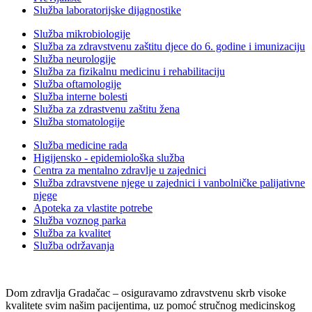
Služba laboratorijske dijagnostike
Služba mikrobiologije
Služba za zdravstvenu zaštitu djece do 6. godine i imunizaciju
Služba neurologije
Služba za fizikalnu medicinu i rehabilitaciju
Služba oftamologije
Služba interne bolesti
Služba za zdrastvenu zaštitu žena
Služba stomatologije
Služba medicine rada
Higijensko - epidemiološka služba
Centra za mentalno zdravlje u zajednici
Služba zdravstvene njege u zajednici i vanbolničke palijativne
njege
Apoteka za vlastite potrebe
Služba voznog parka
Služba za kvalitet
Služba održavanja
Dom zdravlja Gradačac – osiguravamo zdravstvenu skrb visoke
kvalitete svim našim pacijentima, uz pomoć stručnog medicinskog