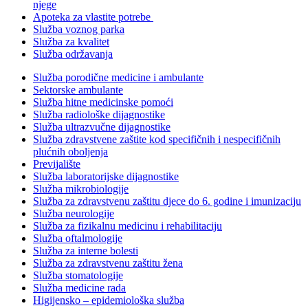
njege
Apoteka za vlastite potrebe
Služba voznog parka
Služba za kvalitet
Služba održavanja
Služba porodične medicine i ambulante
Sektorske ambulante
Služba hitne medicinske pomoći
Služba radiološke dijagnostike
Služba ultrazvučne dijagnostike
Služba zdravstvene zaštite kod specifičnih i nespecifičnih
plućnih oboljenja
Previjalište
Služba laboratorijske dijagnostike
Služba mikrobiologije
Služba za zdravstvenu zaštitu djece do 6. godine i imunizaciju
Služba neurologije
Služba za fizikalnu medicinu i rehabilitaciju
Služba oftalmologije
Služba za interne bolesti
Služba za zdravstvenu zaštitu žena
Služba stomatologije
Služba medicine rada
Higijensko – epidemiološka služba