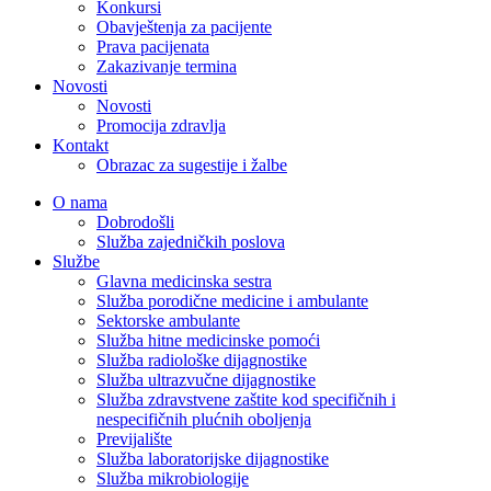
Konkursi
Obavještenja za pacijente
Prava pacijenata
Zakazivanje termina
Novosti
Novosti
Promocija zdravlja
Kontakt
Obrazac za sugestije i žalbe
O nama
Dobrodošli
Služba zajedničkih poslova
Službe
Glavna medicinska sestra
Služba porodične medicine i ambulante
Sektorske ambulante
Služba hitne medicinske pomoći
Služba radiološke dijagnostike
Služba ultrazvučne dijagnostike
Služba zdravstvene zaštite kod specifičnih i
nespecifičnih plućnih oboljenja
Previjalište
Služba laboratorijske dijagnostike
Služba mikrobiologije