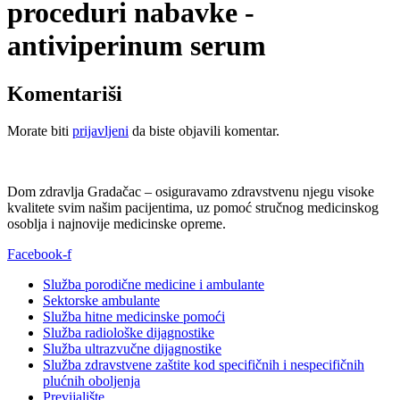
proceduri nabavke -
antiviperinum serum
Komentariši
Morate biti
prijavljeni
da biste objavili komentar.
Dom zdravlja Gradačac – osiguravamo zdravstvenu njegu visoke
kvalitete svim našim pacijentima, uz pomoć stručnog medicinskog
osoblja i najnovije medicinske opreme.
Facebook-f
Služba porodične medicine i ambulante
Sektorske ambulante
Služba hitne medicinske pomoći
Služba radiološke dijagnostike
Služba ultrazvučne dijagnostike
Služba zdravstvene zaštite kod specifičnih i nespecifičnih
plućnih oboljenja
Previjalište