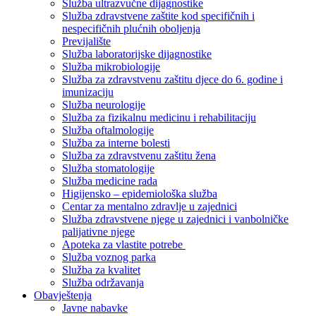
Služba ultrazvučne dijagnostike
Služba zdravstvene zaštite kod specifičnih i
nespecifičnih plućnih oboljenja
Previjalište
Služba laboratorijske dijagnostike
Služba mikrobiologije
Služba za zdravstvenu zaštitu djece do 6. godine i
imunizaciju
Služba neurologije
Služba za fizikalnu medicinu i rehabilitaciju
Služba oftalmologije
Služba za interne bolesti
Služba za zdravstvenu zaštitu žena
Služba stomatologije
Služba medicine rada
Higijensko – epidemiološka služba
Centar za mentalno zdravlje u zajednici
Služba zdravstvene njege u zajednici i vanbolničke
palijativne njege
Apoteka za vlastite potrebe
Služba voznog parka
Služba za kvalitet
Služba održavanja
Obavještenja
Javne nabavke