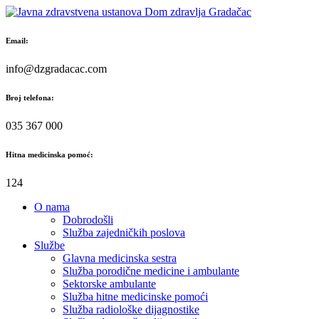
Skip
to
content
Email:
info@dzgradacac.com
Broj telefona:
035 367 000
Hitna medicinska pomoć:
124
O nama
Dobrodošli
Služba zajedničkih poslova
Službe
Glavna medicinska sestra
Služba porodične medicine i ambulante
Sektorske ambulante
Služba hitne medicinske pomoći
Služba radiološke dijagnostike