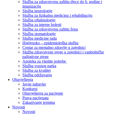
Služba za zdravstvenu zaštitu djece do 6. godine i
imunizaciju
Služba neurologije
Služba za fizikalnu medicinu i rehabilitaciju
Služba oftalmologije
Služba za interne bolesti
Služba za zdravstvenu zaštitu žena
Služba stomatologije
Služba medicine rada
Higijensko – epidemiološka služba
Centar za mentalno zdravlje u zajednici
Služba zdravstvene njege u zajednici i vanbolničke
palijativne njege
Apoteka za vlastite potrebe
Služba voznog parka
Služba za kvalitet
Služba održavanja
Obavještenja
Javne nabavke
Konkursi
Obavještenja za pacijente
Prava pacijenata
Zakazivanje termina
Novosti
Novosti