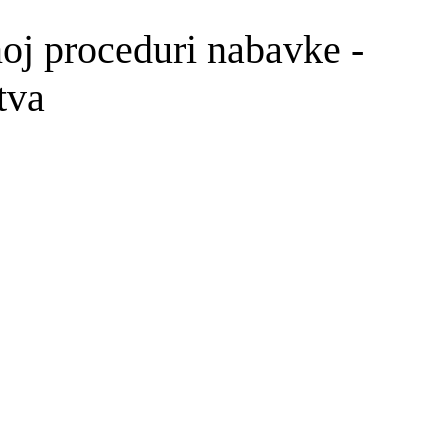
noj proceduri nabavke -
tva