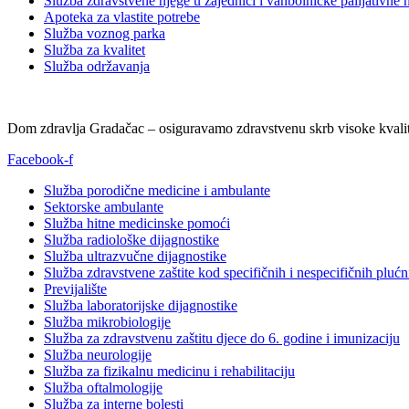
Služba zdravstvene njege u zajednici i vanbolničke palijativne 
Apoteka za vlastite potrebe
Služba voznog parka
Služba za kvalitet
Služba održavanja
Dom zdravlja Gradačac – osiguravamo zdravstvenu skrb visoke kvalit
Facebook-f
Služba porodične medicine i ambulante
Sektorske ambulante
Služba hitne medicinske pomoći
Služba radiološke dijagnostike
Služba ultrazvučne dijagnostike
Služba zdravstvene zaštite kod specifičnih i nespecifičnih plućn
Previjalište
Služba laboratorijske dijagnostike
Služba mikrobiologije
Služba za zdravstvenu zaštitu djece do 6. godine i imunizaciju
Služba neurologije
Služba za fizikalnu medicinu i rehabilitaciju
Služba oftalmologije
Služba za interne bolesti