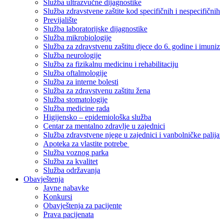
Služba ultrazvučne dijagnostike
Služba zdravstvene zaštite kod specifičnih i nespecifični
Previjalište
Služba laboratorijske dijagnostike
Služba mikrobiologije
Služba za zdravstvenu zaštitu djece do 6. godine i imuniz
Služba neurologije
Služba za fizikalnu medicinu i rehabilitaciju
Služba oftalmologije
Služba za interne bolesti
Služba za zdravstvenu zaštitu žena
Služba stomatologije
Služba medicine rada
Higijensko – epidemiološka služba
Centar za mentalno zdravlje u zajednici
Služba zdravstvene njege u zajednici i vanbolničke palija
Apoteka za vlastite potrebe
Služba voznog parka
Služba za kvalitet
Služba održavanja
Obavještenja
Javne nabavke
Konkursi
Obavještenja za pacijente
Prava pacijenata