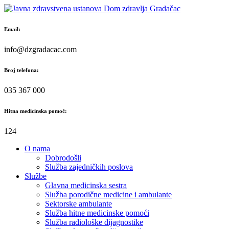
Skip
to
content
Email:
info@dzgradacac.com
Broj telefona:
035 367 000
Hitna medicinska pomoć:
124
O nama
Dobrodošli
Služba zajedničkih poslova
Službe
Glavna medicinska sestra
Služba porodične medicine i ambulante
Sektorske ambulante
Služba hitne medicinske pomoći
Služba radiološke dijagnostike