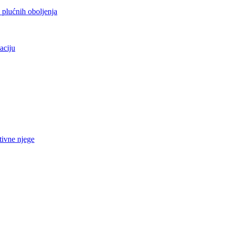
h plućnih oboljenja
aciju
tivne njege