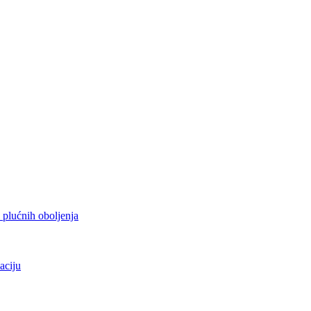
h plućnih oboljenja
aciju