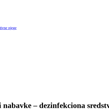
tivne njege
i nabavke – dezinfekciona sredst