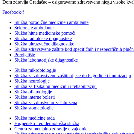
Dom zdravlja Gradačac – osiguravamo zdravstvenu njegu visoke kvali
Facebook-f
Služba porodične medicine i ambulante
Sektorske ambulante
Služba hitne medicinske pomoći
Služba radiološke dijagnostike
Služba ultrazvučne dijagnostike
Služba zdravstvene zaštite kod specifičnih i nespecifičnih plućn
Previjalište
Služba laboratorijske dijagnostike
Služba mikrobiologije
Služba za zdravstvenu zaštitu djece do 6. godine i imunizaciju
Služba neurologije
Služba za fizikalnu medicinu i rehabilitaciju
Služba oftamologije
Služba interne bolesti
Služba za zdrastvenu zaštitu žena
Služba stomatologije
Služba medicine rada
Higijensko - epidemiološka služba
Centra za mentalno zdravlje u zajednici