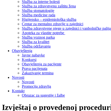
Služba za interne bolesti
Služba za zdravstvenu zaštitu žena
Služba stomatologije
Služba medicine rada
Higijensko – epidemiološka služba
Centar za mentalno zdravlje u zajednici
Služba zdravstvene njege u zajednici i vanbolničke palija
Apoteka za vlastite potrebe
Služba voznog parka
Služba za kvalitet
Služba održavanja
Obavještenja
Javne nabavke
Konkursi
Obavještenja za pacijente
Prava pacijenata
Zakazivanje termina
Novosti
Novosti
Promocija zdravlja
Kontakt
Obrazac za sugestije i žalbe
Izvještaj o provedenoj procedur