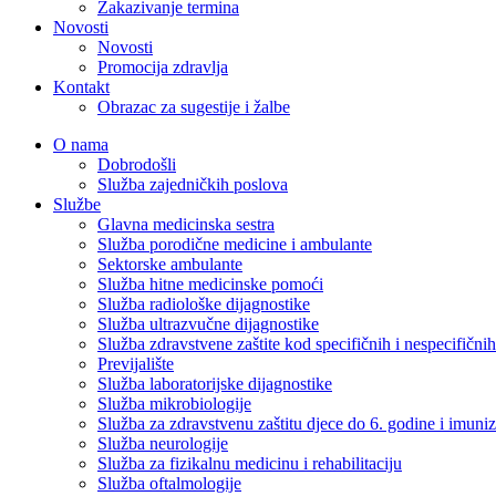
Zakazivanje termina
Novosti
Novosti
Promocija zdravlja
Kontakt
Obrazac za sugestije i žalbe
O nama
Dobrodošli
Služba zajedničkih poslova
Službe
Glavna medicinska sestra
Služba porodične medicine i ambulante
Sektorske ambulante
Služba hitne medicinske pomoći
Služba radiološke dijagnostike
Služba ultrazvučne dijagnostike
Služba zdravstvene zaštite kod specifičnih i nespecifični
Previjalište
Služba laboratorijske dijagnostike
Služba mikrobiologije
Služba za zdravstvenu zaštitu djece do 6. godine i imuniz
Služba neurologije
Služba za fizikalnu medicinu i rehabilitaciju
Služba oftalmologije