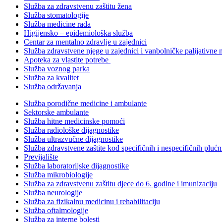
Služba za zdravstvenu zaštitu žena
Služba stomatologije
Služba medicine rada
Higijensko – epidemiološka služba
Centar za mentalno zdravlje u zajednici
Služba zdravstvene njege u zajednici i vanbolničke palijativne 
Apoteka za vlastite potrebe
Služba voznog parka
Služba za kvalitet
Služba održavanja
Služba porodične medicine i ambulante
Sektorske ambulante
Služba hitne medicinske pomoći
Služba radiološke dijagnostike
Služba ultrazvučne dijagnostike
Služba zdravstvene zaštite kod specifičnih i nespecifičnih plućn
Previjalište
Služba laboratorijske dijagnostike
Služba mikrobiologije
Služba za zdravstvenu zaštitu djece do 6. godine i imunizaciju
Služba neurologije
Služba za fizikalnu medicinu i rehabilitaciju
Služba oftalmologije
Služba za interne bolesti