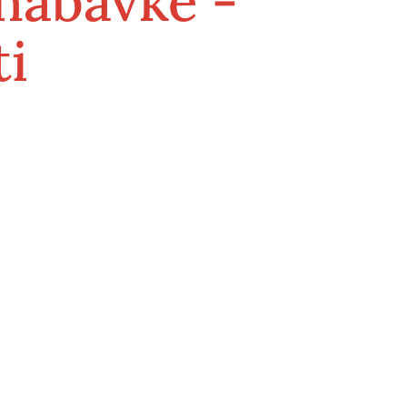
nabavke -
i
Služba medicine rada
ece
Higijensko - epidemiološka služba