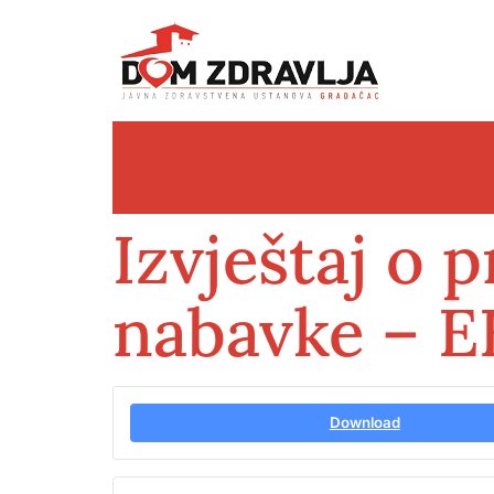
Izvještaj o 
nabavke – E
Download