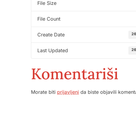
File Size
File Count
26
Create Date
26
Last Updated
Komentariši
Morate biti
prijavljeni
da biste objavili koment
Služba por
ambulante
Sektorske