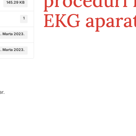
proceduri 
145.29 KB
EKG aparat
1
. Marta 2023.
. Marta 2023.
ar.
odične medicine i
Služba mikrobiologije
Služba za zdravstvenu zaštitu dj
 ambulante
do 6. godine i imunizaciju