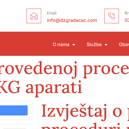
Email:
Br
info@dzgradacac.com
0
O nama
Službe
Obav
provedenoj proc
KG aparati
Izvještaj 