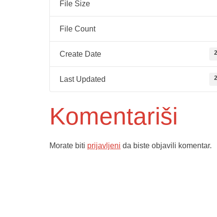
File Size
File Count
2
Create Date
2
Last Updated
Komentariši
Morate biti
prijavljeni
da biste objavili komentar.
Služba poro
ambulante
Dom zdravlja Gradačac –
Sektorske 