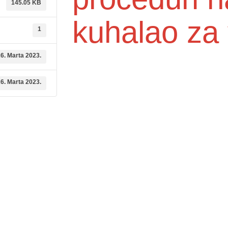
145.05 KB
kuhalao za
1
6. Marta 2023.
6. Marta 2023.
dične medicine i
Služba mikrobiologije
Služba za zdravstvenu zaštitu djec
ambulante
6. godine i imunizaciju