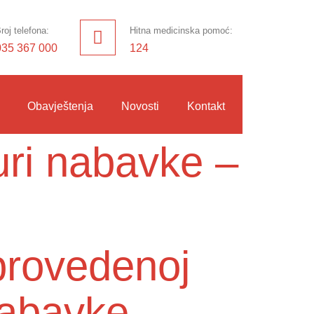
roj telefona:
Hitna medicinska pomoć:
035 367 000
124
Obavještenja
Novosti
Kontakt
uri nabavke –
 provedenoj
abavke -