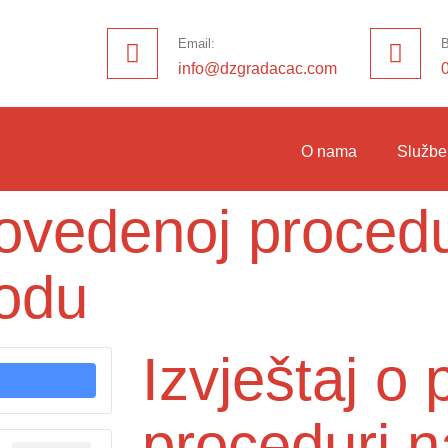
Email:
B
info@dzgradacac.com
O nama
Službe
provedenoj proced
vodu
Izvještaj o
proceduri n