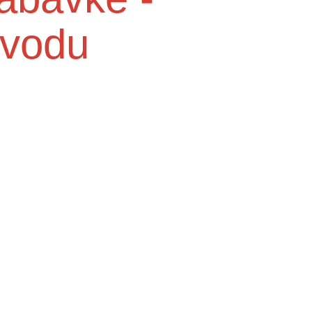
 vodu
Služba medicine rada
e do
Higijensko - epidemiološka služba
Centra za mentalno zdravlje u zajednici