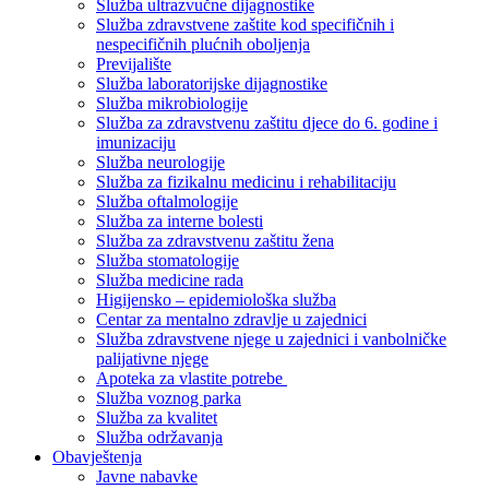
Služba ultrazvučne dijagnostike
Služba zdravstvene zaštite kod specifičnih i
nespecifičnih plućnih oboljenja
Previjalište
Služba laboratorijske dijagnostike
Služba mikrobiologije
Služba za zdravstvenu zaštitu djece do 6. godine i
imunizaciju
Služba neurologije
Služba za fizikalnu medicinu i rehabilitaciju
Služba oftalmologije
Služba za interne bolesti
Služba za zdravstvenu zaštitu žena
Služba stomatologije
Služba medicine rada
Higijensko – epidemiološka služba
Centar za mentalno zdravlje u zajednici
Služba zdravstvene njege u zajednici i vanbolničke
palijativne njege
Apoteka za vlastite potrebe
Služba voznog parka
Služba za kvalitet
Služba održavanja
Obavještenja
Javne nabavke