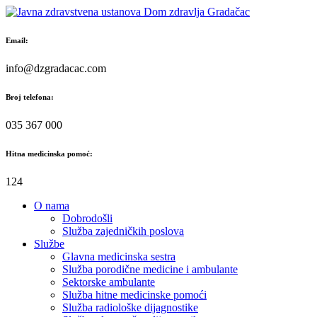
Skip
to
content
Email:
info@dzgradacac.com
Broj telefona:
035 367 000
Hitna medicinska pomoć:
124
O nama
Dobrodošli
Služba zajedničkih poslova
Službe
Glavna medicinska sestra
Služba porodične medicine i ambulante
Sektorske ambulante
Služba hitne medicinske pomoći
Služba radiološke dijagnostike