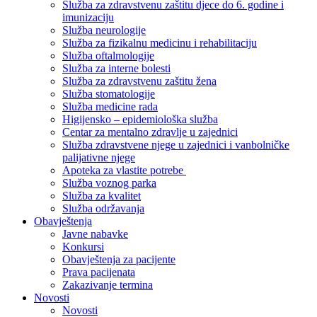
Služba za zdravstvenu zaštitu djece do 6. godine i
imunizaciju
Služba neurologije
Služba za fizikalnu medicinu i rehabilitaciju
Služba oftalmologije
Služba za interne bolesti
Služba za zdravstvenu zaštitu žena
Služba stomatologije
Služba medicine rada
Higijensko – epidemiološka služba
Centar za mentalno zdravlje u zajednici
Služba zdravstvene njege u zajednici i vanbolničke
palijativne njege
Apoteka za vlastite potrebe
Služba voznog parka
Služba za kvalitet
Služba održavanja
Obavještenja
Javne nabavke
Konkursi
Obavještenja za pacijente
Prava pacijenata
Zakazivanje termina
Novosti
Novosti