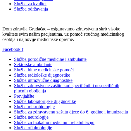
Služba za kvalitet
Služba održavanja
Dom zdravlja Gradačac – osiguravamo zdravstvenu skrb visoke
kvalitete svim našim pacijentima, uz pomoć stručnog medicinskog
osoblja i najnovije medicinske opreme.
Facebook-f
Služba porodične medicine i ambulante
Sektorske ambulante
Služba hitne medicinske pomoći
Služba radiološke dijagnostike
Služba ultrazvučne dijagnostike
Služba zdravstvene zaštite kod specifičnih i nespecifičnih
plućnih oboljenja
Previjalište
Služba laboratorijske dijagnostike
Služba mikrobiologije
Služba za zdravstvenu zaštitu djece do 6. godine i imunizaciju
Služba neurologije
Služba za fizikalnu medicinu i rehabilitaciju
Služba oftalmologije