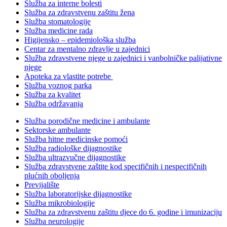
Služba za interne bolesti
Služba za zdravstvenu zaštitu žena
Služba stomatologije
Služba medicine rada
Higijensko – epidemiološka služba
Centar za mentalno zdravlje u zajednici
Služba zdravstvene njege u zajednici i vanbolničke palijativne
njege
Apoteka za vlastite potrebe
Služba voznog parka
Služba za kvalitet
Služba održavanja
Služba porodične medicine i ambulante
Sektorske ambulante
Služba hitne medicinske pomoći
Služba radiološke dijagnostike
Služba ultrazvučne dijagnostike
Služba zdravstvene zaštite kod specifičnih i nespecifičnih
plućnih oboljenja
Previjalište
Služba laboratorijske dijagnostike
Služba mikrobiologije
Služba za zdravstvenu zaštitu djece do 6. godine i imunizaciju
Služba neurologije