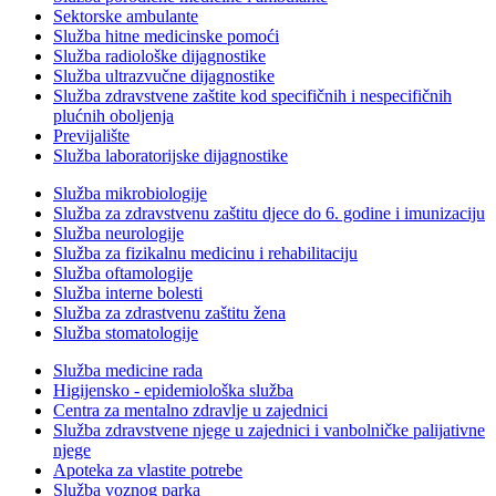
Sektorske ambulante
Služba hitne medicinske pomoći
Služba radiološke dijagnostike
Služba ultrazvučne dijagnostike
Služba zdravstvene zaštite kod specifičnih i nespecifičnih
plućnih oboljenja
Previjalište
Služba laboratorijske dijagnostike
Služba mikrobiologije
Služba za zdravstvenu zaštitu djece do 6. godine i imunizaciju
Služba neurologije
Služba za fizikalnu medicinu i rehabilitaciju
Služba oftamologije
Služba interne bolesti
Služba za zdrastvenu zaštitu žena
Služba stomatologije
Služba medicine rada
Higijensko - epidemiološka služba
Centra za mentalno zdravlje u zajednici
Služba zdravstvene njege u zajednici i vanbolničke palijativne
njege
Apoteka za vlastite potrebe
Služba voznog parka