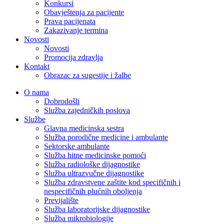
Konkursi
Obavještenja za pacijente
Prava pacijenata
Zakazivanje termina
Novosti
Novosti
Promocija zdravlja
Kontakt
Obrazac za sugestije i žalbe
O nama
Dobrodošli
Služba zajedničkih poslova
Službe
Glavna medicinska sestra
Služba porodične medicine i ambulante
Sektorske ambulante
Služba hitne medicinske pomoći
Služba radiološke dijagnostike
Služba ultrazvučne dijagnostike
Služba zdravstvene zaštite kod specifičnih i
nespecifičnih plućnih oboljenja
Previjalište
Služba laboratorijske dijagnostike
Služba mikrobiologije