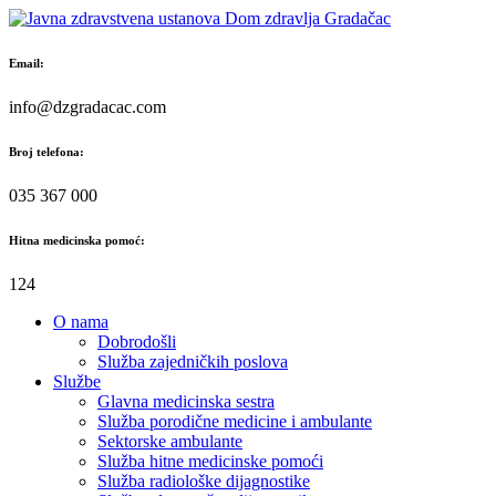
Skip
to
content
Email:
info@dzgradacac.com
Broj telefona:
035 367 000
Hitna medicinska pomoć:
124
O nama
Dobrodošli
Služba zajedničkih poslova
Službe
Glavna medicinska sestra
Služba porodične medicine i ambulante
Sektorske ambulante
Služba hitne medicinske pomoći
Služba radiološke dijagnostike