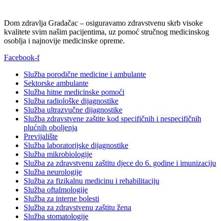
Dom zdravlja Gradačac – osiguravamo zdravstvenu skrb visoke
kvalitete svim našim pacijentima, uz pomoć stručnog medicinskog
osoblja i najnovije medicinske opreme.
Facebook-f
Služba porodične medicine i ambulante
Sektorske ambulante
Služba hitne medicinske pomoći
Služba radiološke dijagnostike
Služba ultrazvučne dijagnostike
Služba zdravstvene zaštite kod specifičnih i nespecifičnih
plućnih oboljenja
Previjalište
Služba laboratorijske dijagnostike
Služba mikrobiologije
Služba za zdravstvenu zaštitu djece do 6. godine i imunizaciju
Služba neurologije
Služba za fizikalnu medicinu i rehabilitaciju
Služba oftalmologije
Služba za interne bolesti
Služba za zdravstvenu zaštitu žena
Služba stomatologije