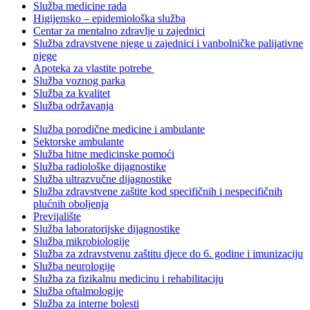
Služba medicine rada
Higijensko – epidemiološka služba
Centar za mentalno zdravlje u zajednici
Služba zdravstvene njege u zajednici i vanbolničke palijativne
njege
Apoteka za vlastite potrebe
Služba voznog parka
Služba za kvalitet
Služba održavanja
Služba porodične medicine i ambulante
Sektorske ambulante
Služba hitne medicinske pomoći
Služba radiološke dijagnostike
Služba ultrazvučne dijagnostike
Služba zdravstvene zaštite kod specifičnih i nespecifičnih
plućnih oboljenja
Previjalište
Služba laboratorijske dijagnostike
Služba mikrobiologije
Služba za zdravstvenu zaštitu djece do 6. godine i imunizaciju
Služba neurologije
Služba za fizikalnu medicinu i rehabilitaciju
Služba oftalmologije
Služba za interne bolesti