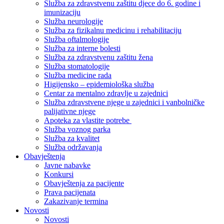
Služba za zdravstvenu zaštitu djece do 6. godine i
imunizaciju
Služba neurologije
Služba za fizikalnu medicinu i rehabilitaciju
Služba oftalmologije
Služba za interne bolesti
Služba za zdravstvenu zaštitu žena
Služba stomatologije
Služba medicine rada
Higijensko – epidemiološka služba
Centar za mentalno zdravlje u zajednici
Služba zdravstvene njege u zajednici i vanbolničke
palijativne njege
Apoteka za vlastite potrebe
Služba voznog parka
Služba za kvalitet
Služba održavanja
Obavještenja
Javne nabavke
Konkursi
Obavještenja za pacijente
Prava pacijenata
Zakazivanje termina
Novosti
Novosti