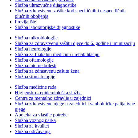
Služba ultrazvučne dijagnostike
Služba zdravstvene zaštite kod specifičnih i nespecifičnih
plućnih oboljenja
Previjalište
Služba laboratorijske dijagnostike
Služba mikrobiologije
Služba za zdravstvenu zaštitu djece do 6. godine i imunizaciju
Služba neurologije
Služba za fizikalnu medicinu i rehabilitaciju
Služba oftamologije
Služba interne bolesti
Služba za zdrastvenu zaštitu žena
Služba stomatologije
Služba medicine rada
Higijensko - epidemiološka služba
Centra za mentalno zdravlje u zajednici
Služba zdravstvene njege u zajednici i vanbolničke palijativne
njege
Apoteka za vlastite potrebe
Služba voznog parka
Služba za kvalitet
Služba održavanja