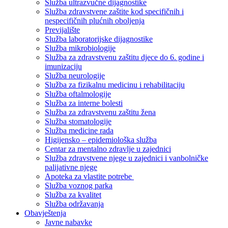
Služba ultrazvučne dijagnostike
Služba zdravstvene zaštite kod specifičnih i
nespecifičnih plućnih oboljenja
Previjalište
Služba laboratorijske dijagnostike
Služba mikrobiologije
Služba za zdravstvenu zaštitu djece do 6. godine i
imunizaciju
Služba neurologije
Služba za fizikalnu medicinu i rehabilitaciju
Služba oftalmologije
Služba za interne bolesti
Služba za zdravstvenu zaštitu žena
Služba stomatologije
Služba medicine rada
Higijensko – epidemiološka služba
Centar za mentalno zdravlje u zajednici
Služba zdravstvene njege u zajednici i vanbolničke
palijativne njege
Apoteka za vlastite potrebe
Služba voznog parka
Služba za kvalitet
Služba održavanja
Obavještenja
Javne nabavke