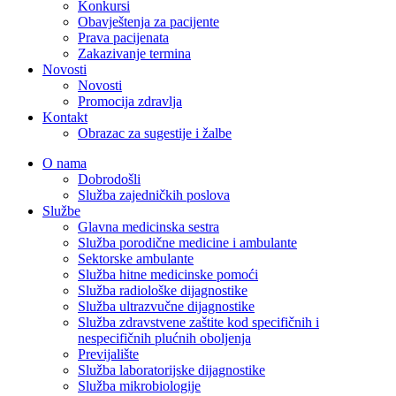
Konkursi
Obavještenja za pacijente
Prava pacijenata
Zakazivanje termina
Novosti
Novosti
Promocija zdravlja
Kontakt
Obrazac za sugestije i žalbe
O nama
Dobrodošli
Služba zajedničkih poslova
Službe
Glavna medicinska sestra
Služba porodične medicine i ambulante
Sektorske ambulante
Služba hitne medicinske pomoći
Služba radiološke dijagnostike
Služba ultrazvučne dijagnostike
Služba zdravstvene zaštite kod specifičnih i
nespecifičnih plućnih oboljenja
Previjalište
Služba laboratorijske dijagnostike
Služba mikrobiologije