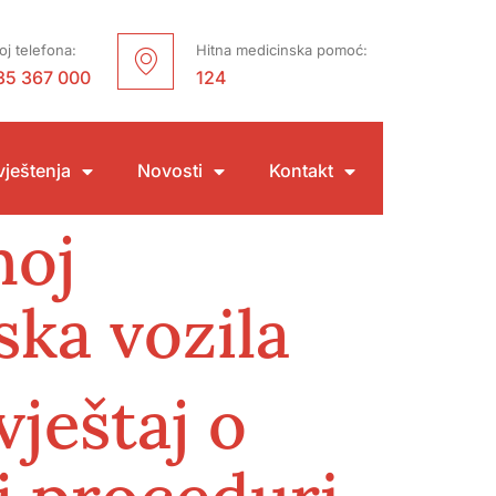
oj telefona:
Hitna medicinska pomoć:
35 367 000
124
ještenja
Novosti
Kontakt
noj
ska vozila
ještaj o