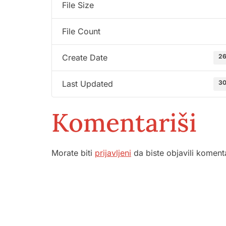
File Size
File Count
26
Create Date
30
Last Updated
Komentariši
Morate biti
prijavljeni
da biste objavili koment
Služba por
ambulante
Sektorske