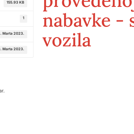
provedenoj
155.93 KB
nabavke - 
1
vozila
. Marta 2023.
. Marta 2023.
ar.
odične medicine i
Služba mikrobiologije
Služba za zdravstvenu zaštitu dj
 ambulante
do 6. godine i imunizaciju