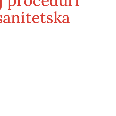
 proceduri
sanitetska
Služba medicine rada
ece
Higijensko - epidemiološka služba