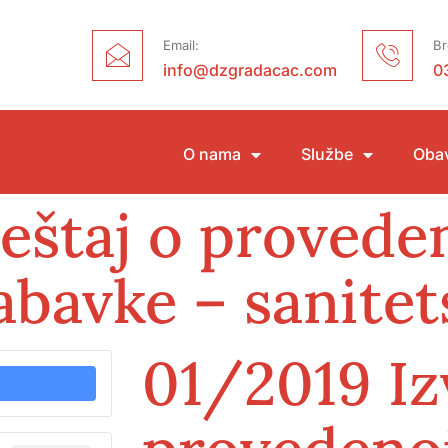
Email:
Br
info@dzgradacac.com
0
O nama
Službe
Obav
eštaj o provede
bavke – sanitet
01/2019 Izv