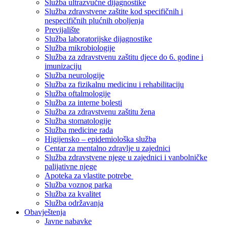
Služba ultrazvučne dijagnostike
Služba zdravstvene zaštite kod specifičnih i
nespecifičnih plućnih oboljenja
Previjalište
Služba laboratorijske dijagnostike
Služba mikrobiologije
Služba za zdravstvenu zaštitu djece do 6. godine i
imunizaciju
Služba neurologije
Služba za fizikalnu medicinu i rehabilitaciju
Služba oftalmologije
Služba za interne bolesti
Služba za zdravstvenu zaštitu žena
Služba stomatologije
Služba medicine rada
Higijensko – epidemiološka služba
Centar za mentalno zdravlje u zajednici
Služba zdravstvene njege u zajednici i vanbolničke
palijativne njege
Apoteka za vlastite potrebe
Služba voznog parka
Služba za kvalitet
Služba održavanja
Obavještenja
Javne nabavke