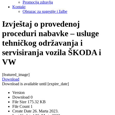
Promocija zdravlja
Kontakt
Obrazac za sugestije i žalbe
Izvještaj o provedenoj
proceduri nabavke – usluge
tehničkog održavanja i
servisiranja vozila ŠKODA i
VW
[featured_image]
Download
Download is available until [expire_date]
Version
Download
0
File Size
175.32 KB
File Count
1
Create Date
26. Marta 2023.