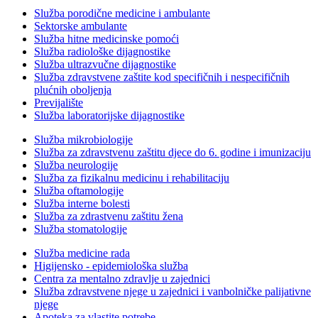
Služba porodične medicine i ambulante
Sektorske ambulante
Služba hitne medicinske pomoći
Služba radiološke dijagnostike
Služba ultrazvučne dijagnostike
Služba zdravstvene zaštite kod specifičnih i nespecifičnih
plućnih oboljenja
Previjalište
Služba laboratorijske dijagnostike
Služba mikrobiologije
Služba za zdravstvenu zaštitu djece do 6. godine i imunizaciju
Služba neurologije
Služba za fizikalnu medicinu i rehabilitaciju
Služba oftamologije
Služba interne bolesti
Služba za zdrastvenu zaštitu žena
Služba stomatologije
Služba medicine rada
Higijensko - epidemiološka služba
Centra za mentalno zdravlje u zajednici
Služba zdravstvene njege u zajednici i vanbolničke palijativne
njege
Apoteka za vlastite potrebe