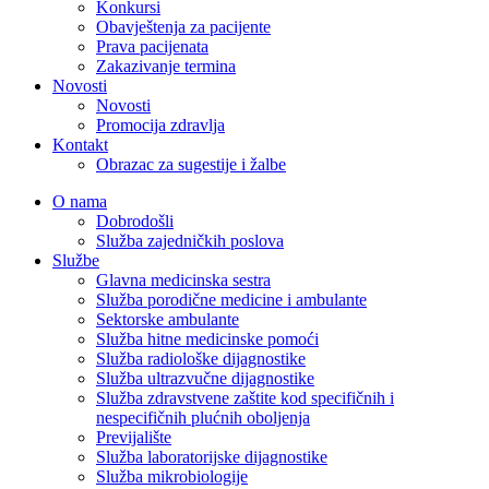
Konkursi
Obavještenja za pacijente
Prava pacijenata
Zakazivanje termina
Novosti
Novosti
Promocija zdravlja
Kontakt
Obrazac za sugestije i žalbe
O nama
Dobrodošli
Služba zajedničkih poslova
Službe
Glavna medicinska sestra
Služba porodične medicine i ambulante
Sektorske ambulante
Služba hitne medicinske pomoći
Služba radiološke dijagnostike
Služba ultrazvučne dijagnostike
Služba zdravstvene zaštite kod specifičnih i
nespecifičnih plućnih oboljenja
Previjalište
Služba laboratorijske dijagnostike
Služba mikrobiologije