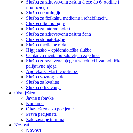
Služba za zdravstvenu zaštitu djece do 6. godine i
imunizaciju
Služba neurologije
Služba za fizikalnu medicinu i rehabilitaciju
Služba oftalmologije
Služba za interne bolesti
Služba za zdravstvenu zaštitu žena
Služba stomatologije
Služba medicine rada
Higijensko – epidemiološka služba
Centar za mentalno zdravlje u zajednici
Služba zdravstvene njege u zajednici i vanbolničke
palijativne njege
Apoteka za vlastite potrebe
Služba voznog parka
Služba za kvalitet
Služba održavanja
Obavještenja
Javne nabavke
Konkursi
Obavještenja za pacijente
Prava pacijenata
Zakazivanje termina
Novosti
Novosti