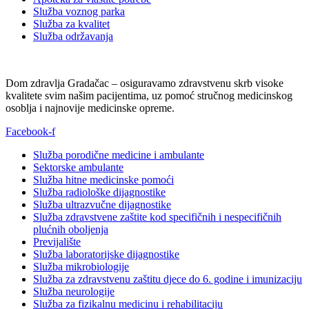
Služba voznog parka
Služba za kvalitet
Služba održavanja
Dom zdravlja Gradačac – osiguravamo zdravstvenu skrb visoke
kvalitete svim našim pacijentima, uz pomoć stručnog medicinskog
osoblja i najnovije medicinske opreme.
Facebook-f
Služba porodične medicine i ambulante
Sektorske ambulante
Služba hitne medicinske pomoći
Služba radiološke dijagnostike
Služba ultrazvučne dijagnostike
Služba zdravstvene zaštite kod specifičnih i nespecifičnih
plućnih oboljenja
Previjalište
Služba laboratorijske dijagnostike
Služba mikrobiologije
Služba za zdravstvenu zaštitu djece do 6. godine i imunizaciju
Služba neurologije
Služba za fizikalnu medicinu i rehabilitaciju