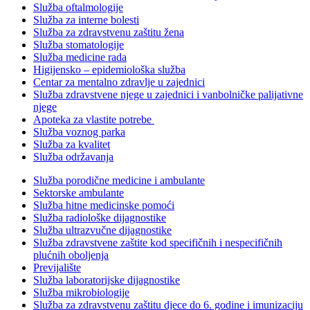
Služba oftalmologije
Služba za interne bolesti
Služba za zdravstvenu zaštitu žena
Služba stomatologije
Služba medicine rada
Higijensko – epidemiološka služba
Centar za mentalno zdravlje u zajednici
Služba zdravstvene njege u zajednici i vanbolničke palijativne
njege
Apoteka za vlastite potrebe
Služba voznog parka
Služba za kvalitet
Služba održavanja
Služba porodične medicine i ambulante
Sektorske ambulante
Služba hitne medicinske pomoći
Služba radiološke dijagnostike
Služba ultrazvučne dijagnostike
Služba zdravstvene zaštite kod specifičnih i nespecifičnih
plućnih oboljenja
Previjalište
Služba laboratorijske dijagnostike
Služba mikrobiologije
Služba za zdravstvenu zaštitu djece do 6. godine i imunizaciju