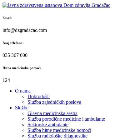
Skip
to
content
Email:
info@dzgradacac.com
Broj telefona:
035 367 000
Hitna medicinska pomoć:
124
O nama
Dobrodošli
Služba zajedničkih poslova
Službe
Glavna medicinska sestra
Služba porodične medicine i ambulante
Sektorske ambulante
Služba hitne medicinske pomoći
Služba radiološke dijagnostike