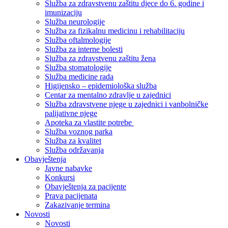
Služba za zdravstvenu zaštitu djece do 6. godine i
imunizaciju
Služba neurologije
Služba za fizikalnu medicinu i rehabilitaciju
Služba oftalmologije
Služba za interne bolesti
Služba za zdravstvenu zaštitu žena
Služba stomatologije
Služba medicine rada
Higijensko – epidemiološka služba
Centar za mentalno zdravlje u zajednici
Služba zdravstvene njege u zajednici i vanbolničke
palijativne njege
Apoteka za vlastite potrebe
Služba voznog parka
Služba za kvalitet
Služba održavanja
Obavještenja
Javne nabavke
Konkursi
Obavještenja za pacijente
Prava pacijenata
Zakazivanje termina
Novosti
Novosti