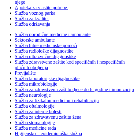
njege
Apoteka za vlastite potrebe
Služba voznog parka
Služba za kvalitet
Služba održavanja
Služba porodične medicine i ambulante
Sektorske ambulante
Služba hitne medicinske pomoći
Služba radiološke dijagnostike
Služba ultrazvučne dijagnostike
Služba zdravstvene zaštite kod specifičnih i nespecifičnih
plućnih oboljenja
Previjalište
Služba laboratorijske dijagnostike
Služba mikrobiologije
Služba za zdravstvenu zaštitu djece do 6. godine i imunizaciju
Služba neurologije
Služba za fizikalnu medicinu i rehabilitaciju
Služba oftalmologije
Služba za interne bolesti
Služba za zdravstvenu zaštitu žena
Služba stomatologije
Služba medicine rada
Higijensko – epidemiološka služba