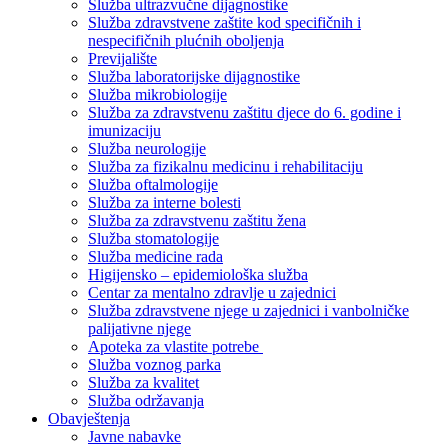
Služba ultrazvučne dijagnostike
Služba zdravstvene zaštite kod specifičnih i
nespecifičnih plućnih oboljenja
Previjalište
Služba laboratorijske dijagnostike
Služba mikrobiologije
Služba za zdravstvenu zaštitu djece do 6. godine i
imunizaciju
Služba neurologije
Služba za fizikalnu medicinu i rehabilitaciju
Služba oftalmologije
Služba za interne bolesti
Služba za zdravstvenu zaštitu žena
Služba stomatologije
Služba medicine rada
Higijensko – epidemiološka služba
Centar za mentalno zdravlje u zajednici
Služba zdravstvene njege u zajednici i vanbolničke
palijativne njege
Apoteka za vlastite potrebe
Služba voznog parka
Služba za kvalitet
Služba održavanja
Obavještenja
Javne nabavke