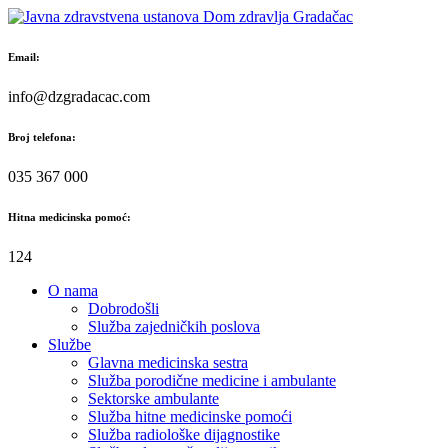
Skip
to
content
Email:
info@dzgradacac.com
Broj telefona:
035 367 000
Hitna medicinska pomoć:
124
O nama
Dobrodošli
Služba zajedničkih poslova
Službe
Glavna medicinska sestra
Služba porodične medicine i ambulante
Sektorske ambulante
Služba hitne medicinske pomoći
Služba radiološke dijagnostike