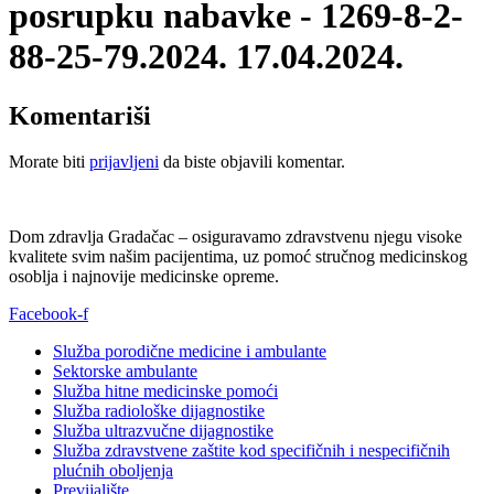
posrupku nabavke - 1269-8-2-
88-25-79.2024. 17.04.2024.
Komentariši
Morate biti
prijavljeni
da biste objavili komentar.
Dom zdravlja Gradačac – osiguravamo zdravstvenu njegu visoke
kvalitete svim našim pacijentima, uz pomoć stručnog medicinskog
osoblja i najnovije medicinske opreme.
Facebook-f
Služba porodične medicine i ambulante
Sektorske ambulante
Služba hitne medicinske pomoći
Služba radiološke dijagnostike
Služba ultrazvučne dijagnostike
Služba zdravstvene zaštite kod specifičnih i nespecifičnih
plućnih oboljenja
Previjalište