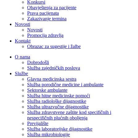
Konkursi
Obavještenja za pacijente
Prava pacijenata
Zakazivanje termina
Novosti
Novosti
Promocija zdravlja
Kontakt
Obrazac za sugestije i žalbe
O nama
Dobrodošli
Služba zajedničkih poslova
Službe
Glavna medicinska sestra
Služba porodične medicine i ambulante
Sektorske ambulante
Služba hitne medicinske pomoći
Služba radiološke dijagnostike
Služba ultrazvučne dijagnostike
Služba zdravstvene zaštite kod specifičnih i
nespecifičnih plućnih oboljenja
Previjalište
Služba laboratorijske dijagnostike
Služba mikrobiologije