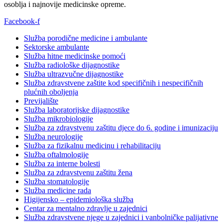
osoblja i najnovije medicinske opreme.
Facebook-f
Služba porodične medicine i ambulante
Sektorske ambulante
Služba hitne medicinske pomoći
Služba radiološke dijagnostike
Služba ultrazvučne dijagnostike
Služba zdravstvene zaštite kod specifičnih i nespecifičnih
plućnih oboljenja
Previjalište
Služba laboratorijske dijagnostike
Služba mikrobiologije
Služba za zdravstvenu zaštitu djece do 6. godine i imunizaciju
Služba neurologije
Služba za fizikalnu medicinu i rehabilitaciju
Služba oftalmologije
Služba za interne bolesti
Služba za zdravstvenu zaštitu žena
Služba stomatologije
Služba medicine rada
Higijensko – epidemiološka služba
Centar za mentalno zdravlje u zajednici
Služba zdravstvene njege u zajednici i vanbolničke palijativne