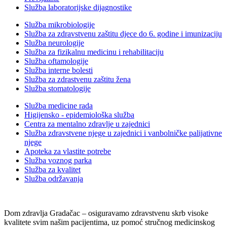
Služba laboratorijske dijagnostike
Služba mikrobiologije
Služba za zdravstvenu zaštitu djece do 6. godine i imunizaciju
Služba neurologije
Služba za fizikalnu medicinu i rehabilitaciju
Služba oftamologije
Služba interne bolesti
Služba za zdrastvenu zaštitu žena
Služba stomatologije
Služba medicine rada
Higijensko - epidemiološka služba
Centra za mentalno zdravlje u zajednici
Služba zdravstvene njege u zajednici i vanbolničke palijativne
njege
Apoteka za vlastite potrebe
Služba voznog parka
Služba za kvalitet
Služba održavanja
Dom zdravlja Gradačac – osiguravamo zdravstvenu skrb visoke
kvalitete svim našim pacijentima, uz pomoć stručnog medicinskog