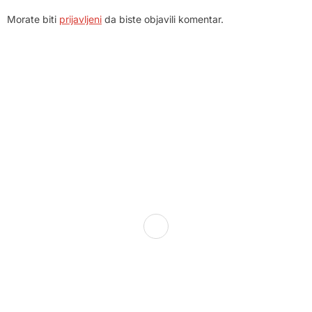
Morate biti
prijavljeni
da biste objavili komentar.
Dom zdravlja Gradačac – osiguravamo zdravstvenu skrb
visoke kvalitete svim našim pacijentima, uz pomoć
stručnog medicinskog osoblja i najnovije medicinske
opreme.
Služba porodične medicine i ambulante
Sektorske ambulante
Služba hitne medicinske pomoći