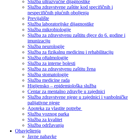
Služba ultrazvučne dijagnostike
Služba zdravstvene zaštite kod specifičnih i
nespecifičnih plućnih oboljenja
Previjalište
Služba laboratorijske dijagnostike
Služba mikrobiologije
Služba za zdravstvenu zaštitu djece do 6. godine i
imunizaciju
Služba neurologije
Služba za fizikalnu medicinu i rehabilitaciju
Služba oftalmologije
Služba za interne bolesti
Služba za zdravstvenu zaštitu žena
Služba stomatologije
Služba medicine rada
Higijensko – epidemiološka služba
Centar za mentalno zdravlje u zajednici
Služba zdravstvene njege u zajednici i vanbolničke
palijativne njege
Apoteka za vlastite potrebe
Služba voznog parka
Služba za kvalitet
Služba održavanja
Obavještenja
Javne nabavke