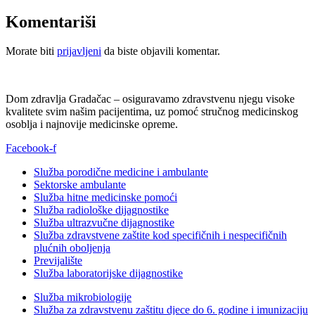
Komentariši
Morate biti
prijavljeni
da biste objavili komentar.
Dom zdravlja Gradačac – osiguravamo zdravstvenu njegu visoke
kvalitete svim našim pacijentima, uz pomoć stručnog medicinskog
osoblja i najnovije medicinske opreme.
Facebook-f
Služba porodične medicine i ambulante
Sektorske ambulante
Služba hitne medicinske pomoći
Služba radiološke dijagnostike
Služba ultrazvučne dijagnostike
Služba zdravstvene zaštite kod specifičnih i nespecifičnih
plućnih oboljenja
Previjalište
Služba laboratorijske dijagnostike
Služba mikrobiologije
Služba za zdravstvenu zaštitu djece do 6. godine i imunizaciju