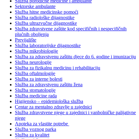
Služba porodične medicine i ambulante
Sektorske ambulante
Služba hitne medicinske pomoći
Služba radiološke dijagnostike
Služba ultrazvučne dijagnostike
Služba zdravstvene zaštite kod specifičnih i nespecifičnih
plućnih oboljenja
Previjalište
Služba laboratorijske dijagnostike
Služba mikrobiologije
Služba za zdravstvenu zaštitu djece do 6. godine i imunizaciju
Služba neurologije
Služba za fizikalnu medicinu i rehabilitaciju
Služba oftalmologije
Služba za interne bolesti
Služba za zdravstvenu zaštitu žena
Služba stomatologije
Služba medicine rada
Higijensko – epidemiološka služba
Centar za mentalno zdravlje u zajednici
Služba zdravstvene njege u zajednici i vanbolničke palijativne
njege
Apoteka za vlastite potrebe
Služba voznog parka
Služba za kvalitet