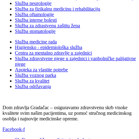
Služba neurologije
Služba za fizikalnu medicinu i rehabilitaciju
Služba oftamologije
Služba interne bolesti
Služba za zdrastvenu zaštitu žena
Služba stomatologije
Služba medicine rada
Higijensko - epidemiološka služba
Centra za mentalno zdravlje u zajednici
Služba zdravstvene njege u zajednici i vanbolničke palijativne
njege
Apoteka za vlastite potrebe
Služba voznog parka
Služba za kvalitet
Služba održavanja
Dom zdravlja Gradačac – osiguravamo zdravstvenu skrb visoke
kvalitete svim našim pacijentima, uz pomoć stručnog medicinskog
osoblja i najnovije medicinske opreme.
Facebook-f