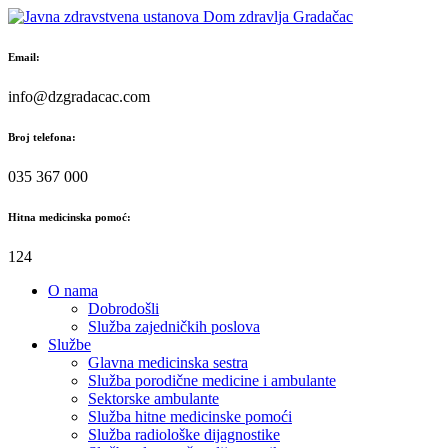
Skip
to
content
Email:
info@dzgradacac.com
Broj telefona:
035 367 000
Hitna medicinska pomoć:
124
O nama
Dobrodošli
Služba zajedničkih poslova
Službe
Glavna medicinska sestra
Služba porodične medicine i ambulante
Sektorske ambulante
Služba hitne medicinske pomoći
Služba radiološke dijagnostike