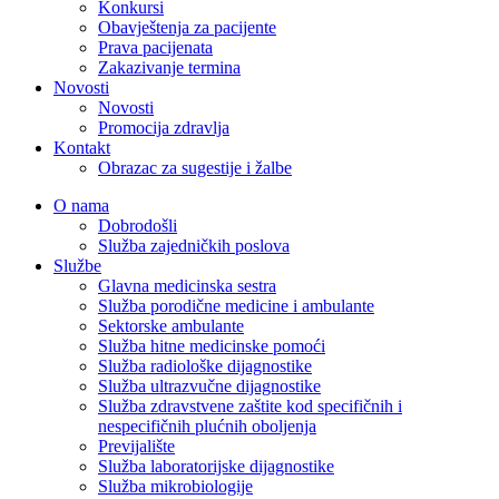
Konkursi
Obavještenja za pacijente
Prava pacijenata
Zakazivanje termina
Novosti
Novosti
Promocija zdravlja
Kontakt
Obrazac za sugestije i žalbe
O nama
Dobrodošli
Služba zajedničkih poslova
Službe
Glavna medicinska sestra
Služba porodične medicine i ambulante
Sektorske ambulante
Služba hitne medicinske pomoći
Služba radiološke dijagnostike
Služba ultrazvučne dijagnostike
Služba zdravstvene zaštite kod specifičnih i
nespecifičnih plućnih oboljenja
Previjalište
Služba laboratorijske dijagnostike
Služba mikrobiologije