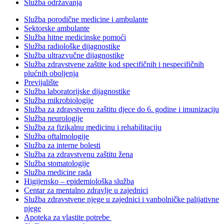
Služba održavanja
Služba porodične medicine i ambulante
Sektorske ambulante
Služba hitne medicinske pomoći
Služba radiološke dijagnostike
Služba ultrazvučne dijagnostike
Služba zdravstvene zaštite kod specifičnih i nespecifičnih
plućnih oboljenja
Previjalište
Služba laboratorijske dijagnostike
Služba mikrobiologije
Služba za zdravstvenu zaštitu djece do 6. godine i imunizaciju
Služba neurologije
Služba za fizikalnu medicinu i rehabilitaciju
Služba oftalmologije
Služba za interne bolesti
Služba za zdravstvenu zaštitu žena
Služba stomatologije
Služba medicine rada
Higijensko – epidemiološka služba
Centar za mentalno zdravlje u zajednici
Služba zdravstvene njege u zajednici i vanbolničke palijativne
njege
Apoteka za vlastite potrebe