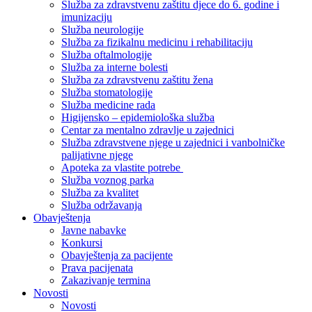
Služba za zdravstvenu zaštitu djece do 6. godine i
imunizaciju
Služba neurologije
Služba za fizikalnu medicinu i rehabilitaciju
Služba oftalmologije
Služba za interne bolesti
Služba za zdravstvenu zaštitu žena
Služba stomatologije
Služba medicine rada
Higijensko – epidemiološka služba
Centar za mentalno zdravlje u zajednici
Služba zdravstvene njege u zajednici i vanbolničke
palijativne njege
Apoteka za vlastite potrebe
Služba voznog parka
Služba za kvalitet
Služba održavanja
Obavještenja
Javne nabavke
Konkursi
Obavještenja za pacijente
Prava pacijenata
Zakazivanje termina
Novosti
Novosti