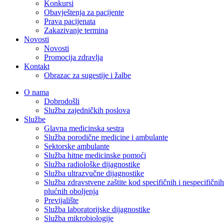
Konkursi
Obavještenja za pacijente
Prava pacijenata
Zakazivanje termina
Novosti
Novosti
Promocija zdravlja
Kontakt
Obrazac za sugestije i žalbe
O nama
Dobrodošli
Služba zajedničkih poslova
Službe
Glavna medicinska sestra
Služba porodične medicine i ambulante
Sektorske ambulante
Služba hitne medicinske pomoći
Služba radiološke dijagnostike
Služba ultrazvučne dijagnostike
Služba zdravstvene zaštite kod specifičnih i nespecifičnih
plućnih oboljenja
Previjalište
Služba laboratorijske dijagnostike
Služba mikrobiologije