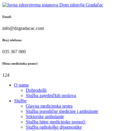
Skip
to
content
Email:
info@dzgradacac.com
Broj telefona:
035 367 000
Hitna medicinska pomoć:
124
O nama
Dobrodošli
Služba zajedničkih poslova
Službe
Glavna medicinska sestra
Služba porodične medicine i ambulante
Sektorske ambulante
Služba hitne medicinske pomoći
Služba radiološke dijagnostike