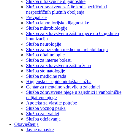
Služba ultrazvučne dijagnostike
Služba zdravstvene zaštite kod specifičnih i
nespecifičnih plućnih oboljenja
Previjalište
Služba laboratorijske dijagnostike
Služba mikrobiologije
Služba za zdravstvenu zaštitu djece do 6. godine i
imunizaciju
Služba neurologije
Služba za fizikalnu medicinu i rehabilitaciju
Služba oftalmologije
Služba za interne bolesti
Služba za zdravstvenu zaštitu žena
Služba stomatologije
Služba medicine rada
Higijensko – epidemiološka služba
Centar za mentalno zdravlje u zajednici
Služba zdravstvene njege u zajednici i vanbolničke
palijativne njege
Apoteka za vlastite potrebe
Služba voznog parka
Služba za kvalitet
Služba održavanja
Obavještenja
Javne nabavke