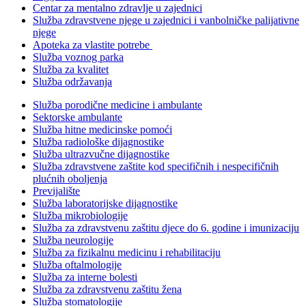
Centar za mentalno zdravlje u zajednici
Služba zdravstvene njege u zajednici i vanbolničke palijativne
njege
Apoteka za vlastite potrebe
Služba voznog parka
Služba za kvalitet
Služba održavanja
Služba porodične medicine i ambulante
Sektorske ambulante
Služba hitne medicinske pomoći
Služba radiološke dijagnostike
Služba ultrazvučne dijagnostike
Služba zdravstvene zaštite kod specifičnih i nespecifičnih
plućnih oboljenja
Previjalište
Služba laboratorijske dijagnostike
Služba mikrobiologije
Služba za zdravstvenu zaštitu djece do 6. godine i imunizaciju
Služba neurologije
Služba za fizikalnu medicinu i rehabilitaciju
Služba oftalmologije
Služba za interne bolesti
Služba za zdravstvenu zaštitu žena
Služba stomatologije