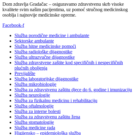
Dom zdravlja Gradačac – osiguravamo zdravstvenu skrb visoke
kvalitete svim našim pacijentima, uz pomoć stručnog medicinskog
osoblja i najnovije medicinske opreme.
Facebook-f
Služba porodične medicine i ambulante
Sektorske ambulante
Služba hitne medicinske pomoći
Služba radiološke dijagnostike
Služba ultrazvučne dijagnostike
Služba zdravstvene zaštite kod specifičnih i nespecifičnih
plućnih oboljenja
Previjalište
Služba laboratorijske dijagnostike
Služba mikrobiologije
Služba za zdravstvenu zaštitu djece do 6. godine i imunizaciju
Služba neurologije
Služba za fizikalnu medicinu i rehabilitaciju
Služba oftalmologije
Služba za interne bolesti
Služba za zdravstvenu zaštitu žena
Služba stomatologije
Služba medicine rada
Higijensko – epidemiološka služba