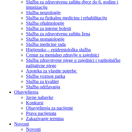
Služba za zdravstvenu zaštitu djece do 6. godine i
imunizaciju
Služba neurologije
Služba za fizikalnu medicinu i rehabilitaciju
Služba oftalmologije
Služba za interne bolesti
Služba za zdravstvenu zaštitu žena
Služba stomatologije
Služba medicine rada
Higijensko – epidemiološka služba
Centar za mentalno zdravlje u zajednici
Služba zdravstvene njege u zajednici i vanbolničke
palijativne njege
Apoteka za vlastite potrebe
Služba voznog parka
Služba za kvalitet
Služba održavanja
Obavještenja
Javne nabavke
Konkursi
Obavještenja za pacijente
Prava pacijenata
Zakazivanje termina
Novosti
Novosti