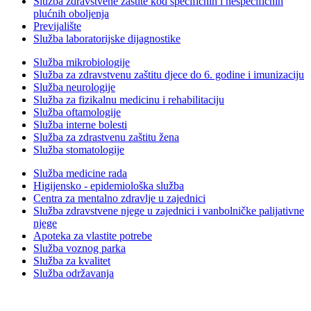
Služba zdravstvene zaštite kod specifičnih i nespecifičnih
plućnih oboljenja
Previjalište
Služba laboratorijske dijagnostike
Služba mikrobiologije
Služba za zdravstvenu zaštitu djece do 6. godine i imunizaciju
Služba neurologije
Služba za fizikalnu medicinu i rehabilitaciju
Služba oftamologije
Služba interne bolesti
Služba za zdrastvenu zaštitu žena
Služba stomatologije
Služba medicine rada
Higijensko - epidemiološka služba
Centra za mentalno zdravlje u zajednici
Služba zdravstvene njege u zajednici i vanbolničke palijativne
njege
Apoteka za vlastite potrebe
Služba voznog parka
Služba za kvalitet
Služba održavanja