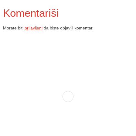
Komentariši
Morate biti
prijavljeni
da biste objavili komentar.
Dom zdravlja Gradačac – osiguravamo zdravstvenu skrb visoke
kvalitete svim našim pacijentima, uz pomoć stručnog medicinskog
osoblja i najnovije medicinske opreme.
Služba porodične medicine i ambulante
Sektorske ambulante
Služba hitne medicinske pomoći