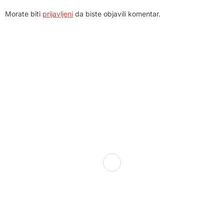
Morate biti
prijavljeni
da biste objavili komentar.
Dom zdravlja Gradačac – osiguravamo zdravstvenu skrb
visoke kvalitete svim našim pacijentima, uz pomoć
stručnog medicinskog osoblja i najnovije medicinske
opreme.
Služba porodične medicine i ambulante
Sektorske ambulante
Služba hitne medicinske pomoći