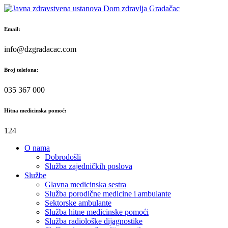
Skip
to
content
Email:
info@dzgradacac.com
Broj telefona:
035 367 000
Hitna medicinska pomoć:
124
O nama
Dobrodošli
Služba zajedničkih poslova
Službe
Glavna medicinska sestra
Služba porodične medicine i ambulante
Sektorske ambulante
Služba hitne medicinske pomoći
Služba radiološke dijagnostike