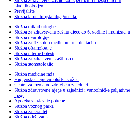
Služba zdravstvene zaštite kod specifičnih i nespecifičnih
plućnih oboljenja
Previjalište
Služba laboratorijske dijagnostike
Služba mikrobiologije
Služba za zdravstvenu zaštitu djece do 6. godine i imunizaciju
Služba neurologije
Služba za fizikalnu medicinu i rehabilitaciju
Služba oftamologije
Služba interne bolesti
Služba za zdrastvenu zaštitu žena
Služba stomatologije
Služba medicine rada
Higijensko - epidemiološka služba
Centra za mentalno zdravlje u zajednici
Služba zdravstvene njege u zajednici i vanbolničke palijativne
njege
Apoteka za vlastite potrebe
Služba voznog parka
Služba za kvalitet
Služba održavanja