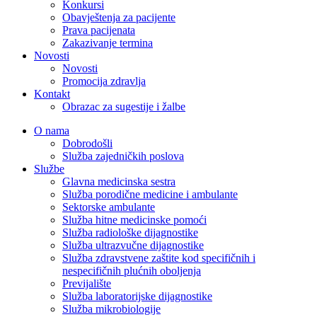
Konkursi
Obavještenja za pacijente
Prava pacijenata
Zakazivanje termina
Novosti
Novosti
Promocija zdravlja
Kontakt
Obrazac za sugestije i žalbe
O nama
Dobrodošli
Služba zajedničkih poslova
Službe
Glavna medicinska sestra
Služba porodične medicine i ambulante
Sektorske ambulante
Služba hitne medicinske pomoći
Služba radiološke dijagnostike
Služba ultrazvučne dijagnostike
Služba zdravstvene zaštite kod specifičnih i
nespecifičnih plućnih oboljenja
Previjalište
Služba laboratorijske dijagnostike
Služba mikrobiologije