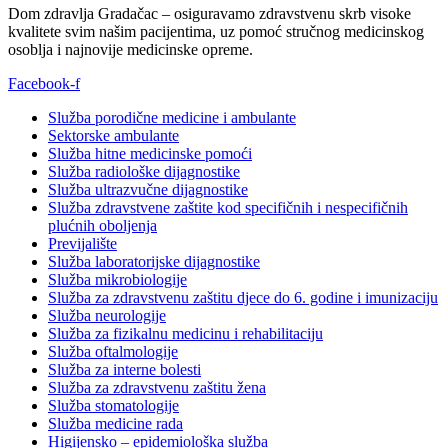
Dom zdravlja Gradačac – osiguravamo zdravstvenu skrb visoke
kvalitete svim našim pacijentima, uz pomoć stručnog medicinskog
osoblja i najnovije medicinske opreme.
Facebook-f
Služba porodične medicine i ambulante
Sektorske ambulante
Služba hitne medicinske pomoći
Služba radiološke dijagnostike
Služba ultrazvučne dijagnostike
Služba zdravstvene zaštite kod specifičnih i nespecifičnih
plućnih oboljenja
Previjalište
Služba laboratorijske dijagnostike
Služba mikrobiologije
Služba za zdravstvenu zaštitu djece do 6. godine i imunizaciju
Služba neurologije
Služba za fizikalnu medicinu i rehabilitaciju
Služba oftalmologije
Služba za interne bolesti
Služba za zdravstvenu zaštitu žena
Služba stomatologije
Služba medicine rada
Higijensko – epidemiološka služba