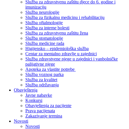
Služba za zdravstvenu zaštitu djece do 6. godine i
imunizaciju
Služba neurologije
Služba za fizikalnu medicinu i rehabilitaciju
Služba oftalmologije
Služba za interne bolesti
Služba za zdravstvenu zaštitu žena
Služba stomatologije
Služba medicine rada
Higijensko – epidemiološka služba
Centar za mentalno zdravlje u zajednici
Služba zdravstvene njege u zajednici i vanbolničke
palijativne njege
Apoteka za vlastite potrebe
Služba voznog parka
Služba za kvalitet
Služba održavanja
Obavještenja
Javne nabavke
Konkursi
Obavještenja za pacijente
Prava pacijenata
Zakazivanje termina
Novosti
Novosti