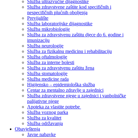
Služba ultrazvučne dijagnostike
Služba zdravstvene zaštite kod specifičnih i
nespecifičnih plućnih oboljenja
Previjalište
Služba laboratorijske dijagnostike
Služba mikrobiologije
Služba za zdravstvenu zaštitu djece do 6. godine i
imunizaciju
Služba neurologije
Služba za fizikalnu medicinu i rehabilitaciju
Služba oftalmologije
Služba za interne bolesti
Služba za zdravstvenu zaštitu žena
Služba stomatologije
Služba medicine rada
Higijensko – epidemiološka služba
Centar za mentalno zdravlje u zajednici
Služba zdravstvene njege u zajednici i vanbolničke
palijativne njege
Apoteka za vlastite potrebe
Služba voznog parka
Služba za kvalitet
Služba održavanja
Obavještenja
Javne nabavke