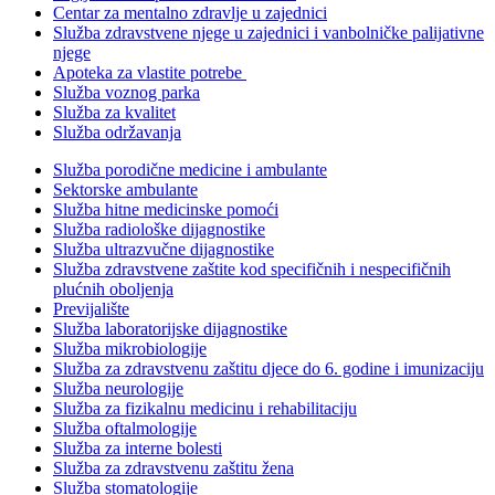
Centar za mentalno zdravlje u zajednici
Služba zdravstvene njege u zajednici i vanbolničke palijativne
njege
Apoteka za vlastite potrebe
Služba voznog parka
Služba za kvalitet
Služba održavanja
Služba porodične medicine i ambulante
Sektorske ambulante
Služba hitne medicinske pomoći
Služba radiološke dijagnostike
Služba ultrazvučne dijagnostike
Služba zdravstvene zaštite kod specifičnih i nespecifičnih
plućnih oboljenja
Previjalište
Služba laboratorijske dijagnostike
Služba mikrobiologije
Služba za zdravstvenu zaštitu djece do 6. godine i imunizaciju
Služba neurologije
Služba za fizikalnu medicinu i rehabilitaciju
Služba oftalmologije
Služba za interne bolesti
Služba za zdravstvenu zaštitu žena
Služba stomatologije