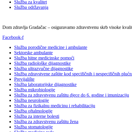
Služba za kvalitet
Služba održavanja
Dom zdravlja Gradačac – osiguravamo zdravstvenu skrb visoke kvalit
Facebook-f
Služba porodične medicine i ambulante
Sektorske ambulante
Služba hitne medicinske pomoći
Služba radiološke dijagnostike
Služba ultrazvučne dijagnostike
Služba zdravstvene zaštite kod specifičnih i nespecifičnih plućn
Previjalište
Služba laboratorijske dijagnostike
Služba mikrobiologije
Služba za zdravstvenu zaštitu djece do 6. godine i imunizaciju
Služba neurologije
Služba za fizikalnu medicinu i rehabilitaciju
Služba oftalmologije
Služba za interne bolesti
Služba za zdravstvenu zaštitu žena
Služba stomatologije