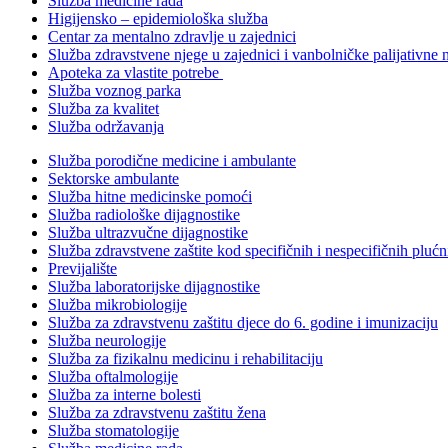
Služba medicine rada
Higijensko – epidemiološka služba
Centar za mentalno zdravlje u zajednici
Služba zdravstvene njege u zajednici i vanbolničke palijativne 
Apoteka za vlastite potrebe
Služba voznog parka
Služba za kvalitet
Služba održavanja
Služba porodične medicine i ambulante
Sektorske ambulante
Služba hitne medicinske pomoći
Služba radiološke dijagnostike
Služba ultrazvučne dijagnostike
Služba zdravstvene zaštite kod specifičnih i nespecifičnih plućn
Previjalište
Služba laboratorijske dijagnostike
Služba mikrobiologije
Služba za zdravstvenu zaštitu djece do 6. godine i imunizaciju
Služba neurologije
Služba za fizikalnu medicinu i rehabilitaciju
Služba oftalmologije
Služba za interne bolesti
Služba za zdravstvenu zaštitu žena
Služba stomatologije