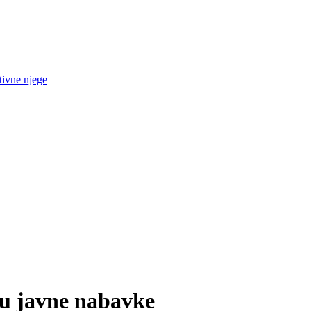
tivne njege
ku javne nabavke