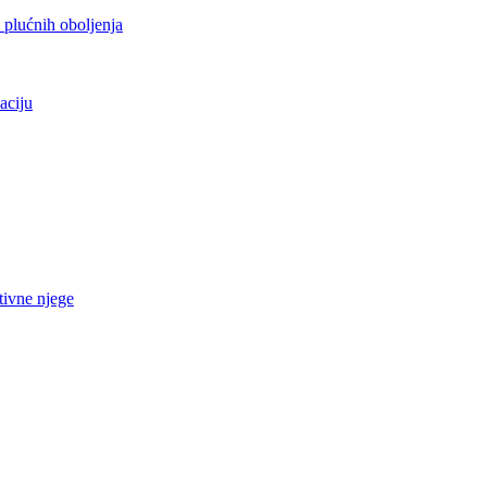
h plućnih oboljenja
aciju
tivne njege