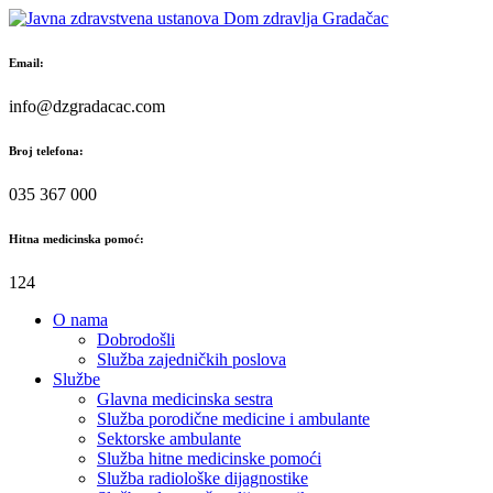
Skip
to
content
Email:
info@dzgradacac.com
Broj telefona:
035 367 000
Hitna medicinska pomoć:
124
O nama
Dobrodošli
Služba zajedničkih poslova
Službe
Glavna medicinska sestra
Služba porodične medicine i ambulante
Sektorske ambulante
Služba hitne medicinske pomoći
Služba radiološke dijagnostike