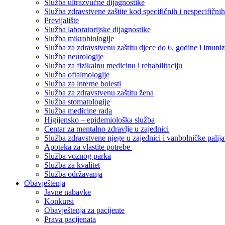
Služba ultrazvučne dijagnostike
Služba zdravstvene zaštite kod specifičnih i nespecifični
Previjalište
Služba laboratorijske dijagnostike
Služba mikrobiologije
Služba za zdravstvenu zaštitu djece do 6. godine i imuniz
Služba neurologije
Služba za fizikalnu medicinu i rehabilitaciju
Služba oftalmologije
Služba za interne bolesti
Služba za zdravstvenu zaštitu žena
Služba stomatologije
Služba medicine rada
Higijensko – epidemiološka služba
Centar za mentalno zdravlje u zajednici
Služba zdravstvene njege u zajednici i vanbolničke palija
Apoteka za vlastite potrebe
Služba voznog parka
Služba za kvalitet
Služba održavanja
Obavještenja
Javne nabavke
Konkursi
Obavještenja za pacijente
Prava pacijenata