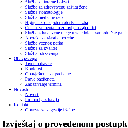
Služba za interne bolesti
Služba za zdravstvenu zaštitu žena
Služba stomatologije
Služba medicine rada
Higijensko – epidemiološka služba
Centar za mentalno zdravlje u zajednici
Služba zdravstvene njege u zajednici i vanbolničke palija
Apoteka za vlastite potrebe
Služba voznog parka
Služba za kvalitet
Služba održavanja
Obavještenja
Javne nabavke
Konkursi
Obavještenja za pacijente
Prava pacijenata
Zakazivanje termina
Novosti
Novosti
Promocija zdravlja
Kontakt
Obrazac za sugestije i žalbe
Izvještaj o provedenom postup