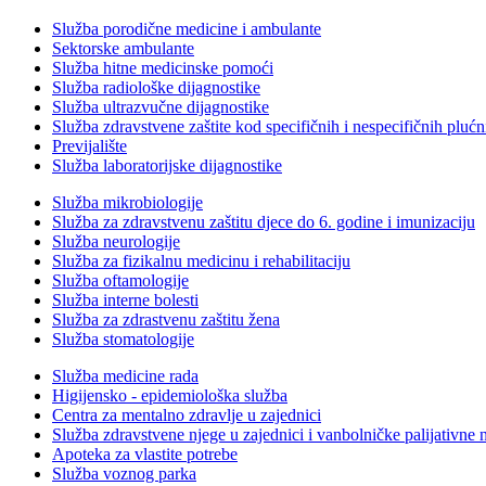
Služba porodične medicine i ambulante
Sektorske ambulante
Služba hitne medicinske pomoći
Služba radiološke dijagnostike
Služba ultrazvučne dijagnostike
Služba zdravstvene zaštite kod specifičnih i nespecifičnih plućn
Previjalište
Služba laboratorijske dijagnostike
Služba mikrobiologije
Služba za zdravstvenu zaštitu djece do 6. godine i imunizaciju
Služba neurologije
Služba za fizikalnu medicinu i rehabilitaciju
Služba oftamologije
Služba interne bolesti
Služba za zdrastvenu zaštitu žena
Služba stomatologije
Služba medicine rada
Higijensko - epidemiološka služba
Centra za mentalno zdravlje u zajednici
Služba zdravstvene njege u zajednici i vanbolničke palijativne 
Apoteka za vlastite potrebe
Služba voznog parka