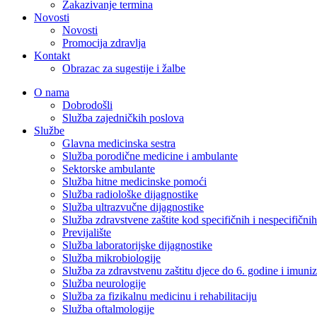
Zakazivanje termina
Novosti
Novosti
Promocija zdravlja
Kontakt
Obrazac za sugestije i žalbe
O nama
Dobrodošli
Služba zajedničkih poslova
Službe
Glavna medicinska sestra
Služba porodične medicine i ambulante
Sektorske ambulante
Služba hitne medicinske pomoći
Služba radiološke dijagnostike
Služba ultrazvučne dijagnostike
Služba zdravstvene zaštite kod specifičnih i nespecifični
Previjalište
Služba laboratorijske dijagnostike
Služba mikrobiologije
Služba za zdravstvenu zaštitu djece do 6. godine i imuniz
Služba neurologije
Služba za fizikalnu medicinu i rehabilitaciju
Služba oftalmologije