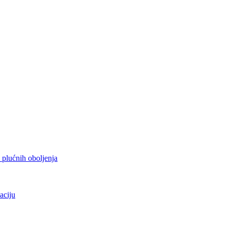
h plućnih oboljenja
aciju