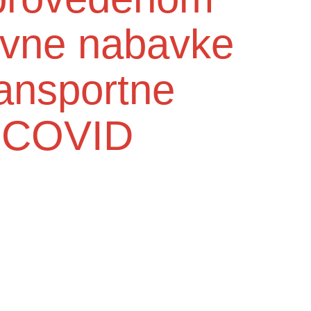
avne nabavke
transportne
a COVID