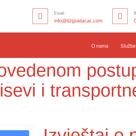
Email:
B
info@dzgradacac.com
O nama
Službe
provedenom postu
isevi i transport
Izvještaj 