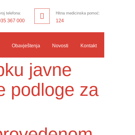
roj telefona:
Hitna medicinska pomoć:
035 367 000
124
Obavještenja
Novosti
Kontakt
pku javne
ne podloge za
o provedenom