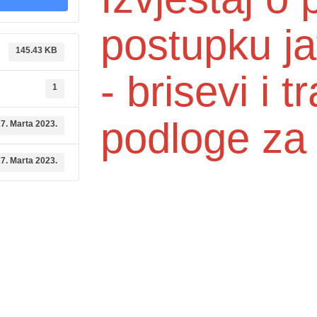
postupku j
145.43 KB
- brisevi i 
1
podloge z
7. Marta 2023.
7. Marta 2023.