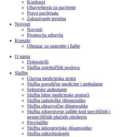
Konkursi
Obavještenja za pacijente
Prava pacijenata
Zakazivanje termina
Novosti
Novosti
Promocija zdravlja
Kontakt
Obrazac za sugestije i žalbe
O nama
Dobrodošli
Služba zajedničkih poslova
Službe
Glavna medicinska sestra
Služba porodične medicine i ambulante
Sektorske ambulante
Služba hitne medicinske pomoći
Služba radiološke dijagnostike
Služba ultrazvučne dijagnostike
Služba zdravstvene zaštite kod specifičnih i
nespecifičnih plućnih oboljenja
Previjalište
Služba laboratorijske dijagnostike
Služba mikrobiologije