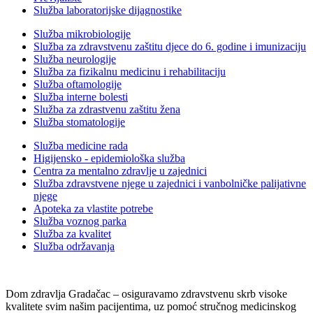
Služba laboratorijske dijagnostike
Služba mikrobiologije
Služba za zdravstvenu zaštitu djece do 6. godine i imunizaciju
Služba neurologije
Služba za fizikalnu medicinu i rehabilitaciju
Služba oftamologije
Služba interne bolesti
Služba za zdrastvenu zaštitu žena
Služba stomatologije
Služba medicine rada
Higijensko - epidemiološka služba
Centra za mentalno zdravlje u zajednici
Služba zdravstvene njege u zajednici i vanbolničke palijativne
njege
Apoteka za vlastite potrebe
Služba voznog parka
Služba za kvalitet
Služba održavanja
Dom zdravlja Gradačac – osiguravamo zdravstvenu skrb visoke
kvalitete svim našim pacijentima, uz pomoć stručnog medicinskog