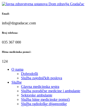
Skip
to
content
Email:
info@dzgradacac.com
Broj telefona:
035 367 000
Hitna medicinska pomoć:
124
O nama
Dobrodošli
Služba zajedničkih poslova
Službe
Glavna medicinska sestra
Služba porodične medicine i ambulante
Sektorske ambulante
Služba hitne medicinske pomoći
Služba radiološke dijagnostike