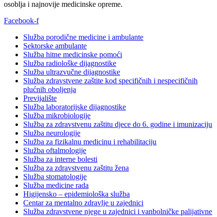
osoblja i najnovije medicinske opreme.
Facebook-f
Služba porodične medicine i ambulante
Sektorske ambulante
Služba hitne medicinske pomoći
Služba radiološke dijagnostike
Služba ultrazvučne dijagnostike
Služba zdravstvene zaštite kod specifičnih i nespecifičnih
plućnih oboljenja
Previjalište
Služba laboratorijske dijagnostike
Služba mikrobiologije
Služba za zdravstvenu zaštitu djece do 6. godine i imunizaciju
Služba neurologije
Služba za fizikalnu medicinu i rehabilitaciju
Služba oftalmologije
Služba za interne bolesti
Služba za zdravstvenu zaštitu žena
Služba stomatologije
Služba medicine rada
Higijensko – epidemiološka služba
Centar za mentalno zdravlje u zajednici
Služba zdravstvene njege u zajednici i vanbolničke palijativne