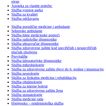
njege
Apoteka za vlastite potrebe
Služba voznog parka
Služba za kvalitet
Služba održavanja
Služba porodične medicine i ambulante
Sektorske ambulante
Služba hitne medicinske pomoći
Služba radiološke dijagnostike
Služba ultrazvučne dijagnostike
Služba zdravstvene zaštite kod specifičnih i nespecifičnih
plućnih oboljenja
Previjalište
Služba laboratorijske dijagnostike
Služba mikrobiologije
Služba za zdravstvenu zaštitu djece do 6. godine i imunizaciju
Služba neurologije
Služba za fizikalnu medicinu i rehabilitaciju
Služba oftalmologije
Služba za interne bolesti
Služba za zdravstvenu zaštitu žena
Služba stomatologije
Služba medicine rada
Higijensko – epidemiološka služba