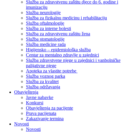
Služba za zdravstvenu zaštitu djece do 6. godine i
imunizaciju
Služba neurologije
Služba za fizikalnu medicinu i rehabilitaciju
Služba oftalmologije
Služba za interne bolesti
Služba za zdravstvenu zaštitu žena
Služba stomatologije
Služba medicine rada
Higijensko – epidemiološka služba
Centar za mentalno zdravlje u zajednici
Služba zdravstvene njege u zajednici i vanbolničke
palijativne njege
Apoteka za vlastite potrebe
Služba voznog parka
Služba za kvalitet
Služba održavanja
Obavještenja
Javne nabavke
Konkursi
Obavještenja za pacijente
Prava pacijenata
Zakazivanje termina
Novosti
Novosti