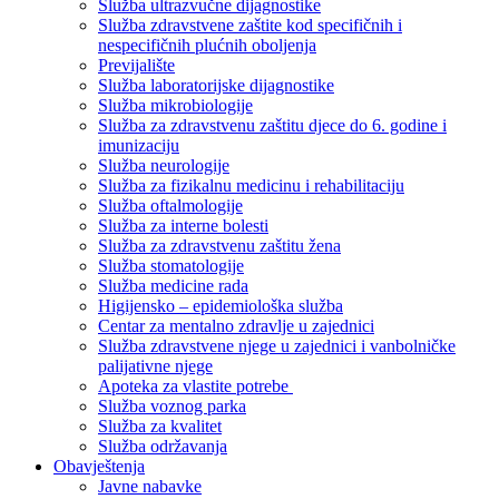
Služba ultrazvučne dijagnostike
Služba zdravstvene zaštite kod specifičnih i
nespecifičnih plućnih oboljenja
Previjalište
Služba laboratorijske dijagnostike
Služba mikrobiologije
Služba za zdravstvenu zaštitu djece do 6. godine i
imunizaciju
Služba neurologije
Služba za fizikalnu medicinu i rehabilitaciju
Služba oftalmologije
Služba za interne bolesti
Služba za zdravstvenu zaštitu žena
Služba stomatologije
Služba medicine rada
Higijensko – epidemiološka služba
Centar za mentalno zdravlje u zajednici
Služba zdravstvene njege u zajednici i vanbolničke
palijativne njege
Apoteka za vlastite potrebe
Služba voznog parka
Služba za kvalitet
Služba održavanja
Obavještenja
Javne nabavke