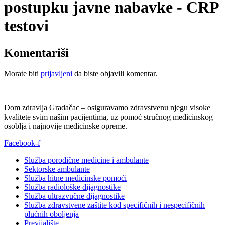
postupku javne nabavke - CRP
testovi
Komentariši
Morate biti
prijavljeni
da biste objavili komentar.
Dom zdravlja Gradačac – osiguravamo zdravstvenu njegu visoke
kvalitete svim našim pacijentima, uz pomoć stručnog medicinskog
osoblja i najnovije medicinske opreme.
Facebook-f
Služba porodične medicine i ambulante
Sektorske ambulante
Služba hitne medicinske pomoći
Služba radiološke dijagnostike
Služba ultrazvučne dijagnostike
Služba zdravstvene zaštite kod specifičnih i nespecifičnih
plućnih oboljenja
Previjalište