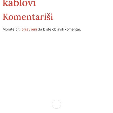
kablovi
Komentariši
Morate biti
prijavljeni
da biste objavili komentar.
Dom zdravlja Gradačac – osiguravamo zdravstvenu skrb
visoke kvalitete svim našim pacijentima, uz pomoć
stručnog medicinskog osoblja i najnovije medicinske
opreme.