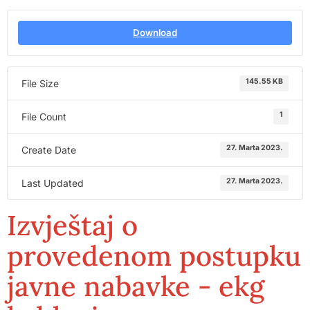
Download
145.55 KB
File Size
1
File Count
27. Marta 2023.
Create Date
27. Marta 2023.
Last Updated
Izvještaj o
provedenom postupku
javne nabavke - ekg