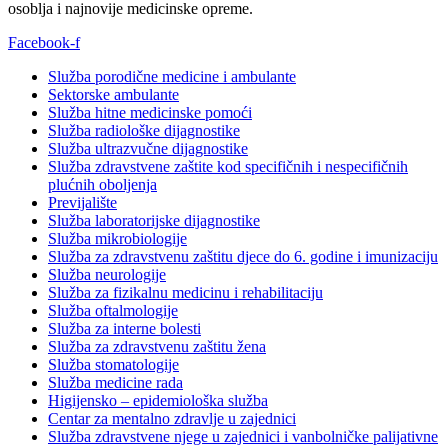
osoblja i najnovije medicinske opreme.
Facebook-f
Služba porodične medicine i ambulante
Sektorske ambulante
Služba hitne medicinske pomoći
Služba radiološke dijagnostike
Služba ultrazvučne dijagnostike
Služba zdravstvene zaštite kod specifičnih i nespecifičnih
plućnih oboljenja
Previjalište
Služba laboratorijske dijagnostike
Služba mikrobiologije
Služba za zdravstvenu zaštitu djece do 6. godine i imunizaciju
Služba neurologije
Služba za fizikalnu medicinu i rehabilitaciju
Služba oftalmologije
Služba za interne bolesti
Služba za zdravstvenu zaštitu žena
Služba stomatologije
Služba medicine rada
Higijensko – epidemiološka služba
Centar za mentalno zdravlje u zajednici
Služba zdravstvene njege u zajednici i vanbolničke palijativne