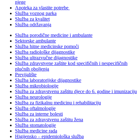
njege
Apoteka za vlastite potrebe
Služba voznog parka
Služba za kvalitet
Služba održavanja
Služba porodične medicine i ambulante
Sektorske ambulante
Služba hitne medicinske pomoći
Služba radiološke dijagnostike
Služba ultrazvučne dijagnostike
Služba zdravstvene zaštite kod specifičnih i nespecifičnih
plućnih oboljenja
Previjalište
Služba laboratorijske dijagnostike
Služba mikrobiologije
Služba za zdravstvenu zaštitu djece do 6. godine i imunizaciju
Služba neurologije
Služba za fizikalnu medicinu i rehabilitaciju
Služba oftalmologije
Služba za interne bolesti
Služba za zdravstvenu zaštitu žena
Služba stomatologije
Služba medicine rada
Higijensko – epidemiološka služba