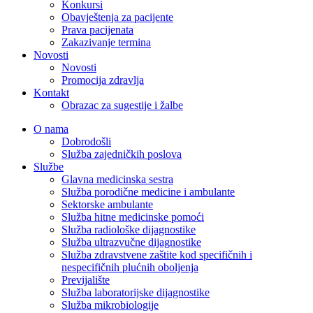
Konkursi
Obavještenja za pacijente
Prava pacijenata
Zakazivanje termina
Novosti
Novosti
Promocija zdravlja
Kontakt
Obrazac za sugestije i žalbe
O nama
Dobrodošli
Služba zajedničkih poslova
Službe
Glavna medicinska sestra
Služba porodične medicine i ambulante
Sektorske ambulante
Služba hitne medicinske pomoći
Služba radiološke dijagnostike
Služba ultrazvučne dijagnostike
Služba zdravstvene zaštite kod specifičnih i
nespecifičnih plućnih oboljenja
Previjalište
Služba laboratorijske dijagnostike
Služba mikrobiologije