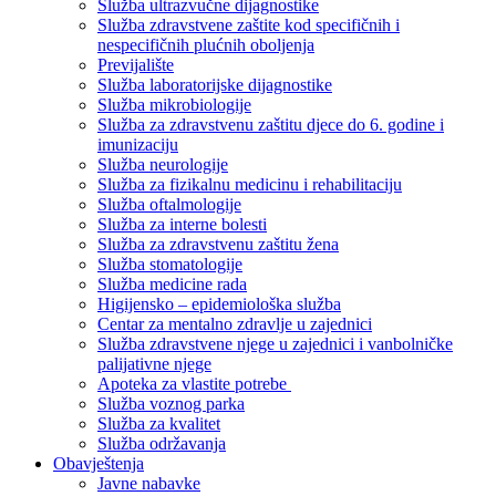
Služba ultrazvučne dijagnostike
Služba zdravstvene zaštite kod specifičnih i
nespecifičnih plućnih oboljenja
Previjalište
Služba laboratorijske dijagnostike
Služba mikrobiologije
Služba za zdravstvenu zaštitu djece do 6. godine i
imunizaciju
Služba neurologije
Služba za fizikalnu medicinu i rehabilitaciju
Služba oftalmologije
Služba za interne bolesti
Služba za zdravstvenu zaštitu žena
Služba stomatologije
Služba medicine rada
Higijensko – epidemiološka služba
Centar za mentalno zdravlje u zajednici
Služba zdravstvene njege u zajednici i vanbolničke
palijativne njege
Apoteka za vlastite potrebe
Služba voznog parka
Služba za kvalitet
Služba održavanja
Obavještenja
Javne nabavke