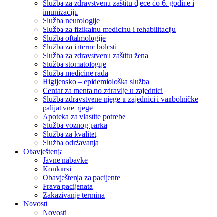
Služba za zdravstvenu zaštitu djece do 6. godine i
imunizaciju
Služba neurologije
Služba za fizikalnu medicinu i rehabilitaciju
Služba oftalmologije
Služba za interne bolesti
Služba za zdravstvenu zaštitu žena
Služba stomatologije
Služba medicine rada
Higijensko – epidemiološka služba
Centar za mentalno zdravlje u zajednici
Služba zdravstvene njege u zajednici i vanbolničke
palijativne njege
Apoteka za vlastite potrebe
Služba voznog parka
Služba za kvalitet
Služba održavanja
Obavještenja
Javne nabavke
Konkursi
Obavještenja za pacijente
Prava pacijenata
Zakazivanje termina
Novosti
Novosti