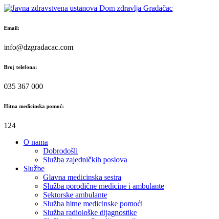
Skip
to
content
Email:
info@dzgradacac.com
Broj telefona:
035 367 000
Hitna medicinska pomoć:
124
O nama
Dobrodošli
Služba zajedničkih poslova
Službe
Glavna medicinska sestra
Služba porodične medicine i ambulante
Sektorske ambulante
Služba hitne medicinske pomoći
Služba radiološke dijagnostike