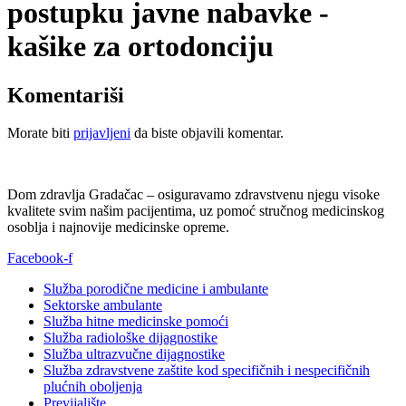
postupku javne nabavke -
kašike za ortodonciju
Komentariši
Morate biti
prijavljeni
da biste objavili komentar.
Dom zdravlja Gradačac – osiguravamo zdravstvenu njegu visoke
kvalitete svim našim pacijentima, uz pomoć stručnog medicinskog
osoblja i najnovije medicinske opreme.
Facebook-f
Služba porodične medicine i ambulante
Sektorske ambulante
Služba hitne medicinske pomoći
Služba radiološke dijagnostike
Služba ultrazvučne dijagnostike
Služba zdravstvene zaštite kod specifičnih i nespecifičnih
plućnih oboljenja
Previjalište