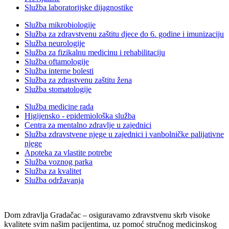
Služba laboratorijske dijagnostike
Služba mikrobiologije
Služba za zdravstvenu zaštitu djece do 6. godine i imunizaciju
Služba neurologije
Služba za fizikalnu medicinu i rehabilitaciju
Služba oftamologije
Služba interne bolesti
Služba za zdrastvenu zaštitu žena
Služba stomatologije
Služba medicine rada
Higijensko - epidemiološka služba
Centra za mentalno zdravlje u zajednici
Služba zdravstvene njege u zajednici i vanbolničke palijativne
njege
Apoteka za vlastite potrebe
Služba voznog parka
Služba za kvalitet
Služba održavanja
Dom zdravlja Gradačac – osiguravamo zdravstvenu skrb visoke
kvalitete svim našim pacijentima, uz pomoć stručnog medicinskog