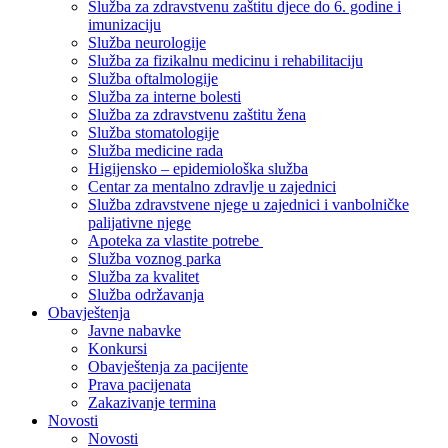
Služba za zdravstvenu zaštitu djece do 6. godine i
imunizaciju
Služba neurologije
Služba za fizikalnu medicinu i rehabilitaciju
Služba oftalmologije
Služba za interne bolesti
Služba za zdravstvenu zaštitu žena
Služba stomatologije
Služba medicine rada
Higijensko – epidemiološka služba
Centar za mentalno zdravlje u zajednici
Služba zdravstvene njege u zajednici i vanbolničke
palijativne njege
Apoteka za vlastite potrebe
Služba voznog parka
Služba za kvalitet
Služba održavanja
Obavještenja
Javne nabavke
Konkursi
Obavještenja za pacijente
Prava pacijenata
Zakazivanje termina
Novosti
Novosti