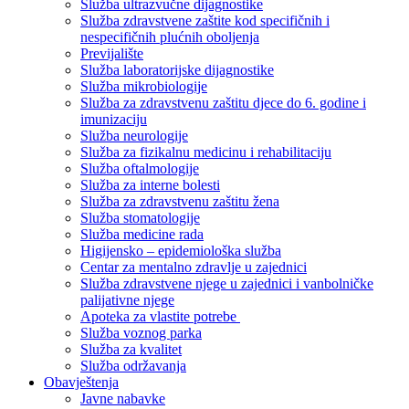
Služba ultrazvučne dijagnostike
Služba zdravstvene zaštite kod specifičnih i
nespecifičnih plućnih oboljenja
Previjalište
Služba laboratorijske dijagnostike
Služba mikrobiologije
Služba za zdravstvenu zaštitu djece do 6. godine i
imunizaciju
Služba neurologije
Služba za fizikalnu medicinu i rehabilitaciju
Služba oftalmologije
Služba za interne bolesti
Služba za zdravstvenu zaštitu žena
Služba stomatologije
Služba medicine rada
Higijensko – epidemiološka služba
Centar za mentalno zdravlje u zajednici
Služba zdravstvene njege u zajednici i vanbolničke
palijativne njege
Apoteka za vlastite potrebe
Služba voznog parka
Služba za kvalitet
Služba održavanja
Obavještenja
Javne nabavke