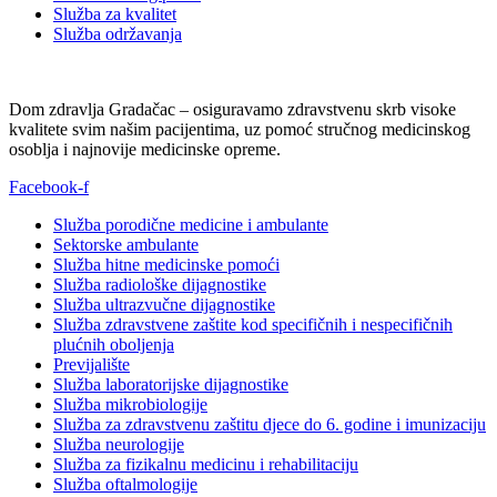
Služba za kvalitet
Služba održavanja
Dom zdravlja Gradačac – osiguravamo zdravstvenu skrb visoke
kvalitete svim našim pacijentima, uz pomoć stručnog medicinskog
osoblja i najnovije medicinske opreme.
Facebook-f
Služba porodične medicine i ambulante
Sektorske ambulante
Služba hitne medicinske pomoći
Služba radiološke dijagnostike
Služba ultrazvučne dijagnostike
Služba zdravstvene zaštite kod specifičnih i nespecifičnih
plućnih oboljenja
Previjalište
Služba laboratorijske dijagnostike
Služba mikrobiologije
Služba za zdravstvenu zaštitu djece do 6. godine i imunizaciju
Služba neurologije
Služba za fizikalnu medicinu i rehabilitaciju
Služba oftalmologije