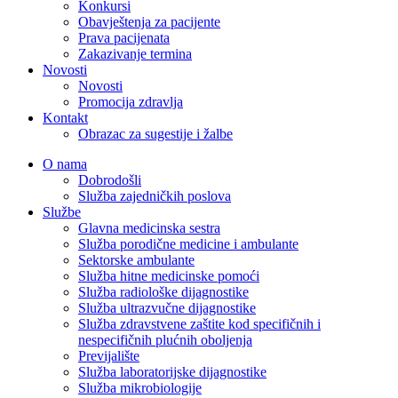
Konkursi
Obavještenja za pacijente
Prava pacijenata
Zakazivanje termina
Novosti
Novosti
Promocija zdravlja
Kontakt
Obrazac za sugestije i žalbe
O nama
Dobrodošli
Služba zajedničkih poslova
Službe
Glavna medicinska sestra
Služba porodične medicine i ambulante
Sektorske ambulante
Služba hitne medicinske pomoći
Služba radiološke dijagnostike
Služba ultrazvučne dijagnostike
Služba zdravstvene zaštite kod specifičnih i
nespecifičnih plućnih oboljenja
Previjalište
Služba laboratorijske dijagnostike
Služba mikrobiologije