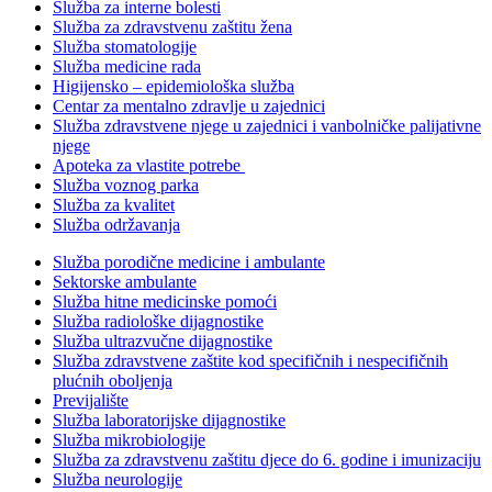
Služba za interne bolesti
Služba za zdravstvenu zaštitu žena
Služba stomatologije
Služba medicine rada
Higijensko – epidemiološka služba
Centar za mentalno zdravlje u zajednici
Služba zdravstvene njege u zajednici i vanbolničke palijativne
njege
Apoteka za vlastite potrebe
Služba voznog parka
Služba za kvalitet
Služba održavanja
Služba porodične medicine i ambulante
Sektorske ambulante
Služba hitne medicinske pomoći
Služba radiološke dijagnostike
Služba ultrazvučne dijagnostike
Služba zdravstvene zaštite kod specifičnih i nespecifičnih
plućnih oboljenja
Previjalište
Služba laboratorijske dijagnostike
Služba mikrobiologije
Služba za zdravstvenu zaštitu djece do 6. godine i imunizaciju
Služba neurologije