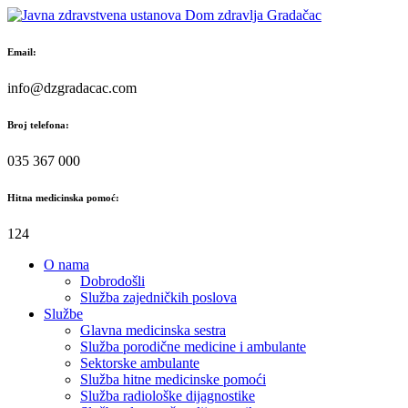
Skip
to
content
Email:
info@dzgradacac.com
Broj telefona:
035 367 000
Hitna medicinska pomoć:
124
O nama
Dobrodošli
Služba zajedničkih poslova
Službe
Glavna medicinska sestra
Služba porodične medicine i ambulante
Sektorske ambulante
Služba hitne medicinske pomoći
Služba radiološke dijagnostike