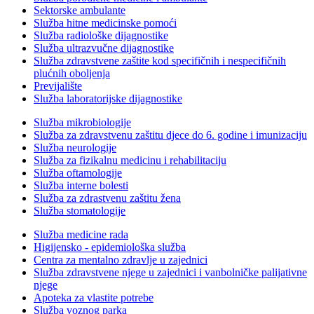
Sektorske ambulante
Služba hitne medicinske pomoći
Služba radiološke dijagnostike
Služba ultrazvučne dijagnostike
Služba zdravstvene zaštite kod specifičnih i nespecifičnih
plućnih oboljenja
Previjalište
Služba laboratorijske dijagnostike
Služba mikrobiologije
Služba za zdravstvenu zaštitu djece do 6. godine i imunizaciju
Služba neurologije
Služba za fizikalnu medicinu i rehabilitaciju
Služba oftamologije
Služba interne bolesti
Služba za zdrastvenu zaštitu žena
Služba stomatologije
Služba medicine rada
Higijensko - epidemiološka služba
Centra za mentalno zdravlje u zajednici
Služba zdravstvene njege u zajednici i vanbolničke palijativne
njege
Apoteka za vlastite potrebe
Služba voznog parka