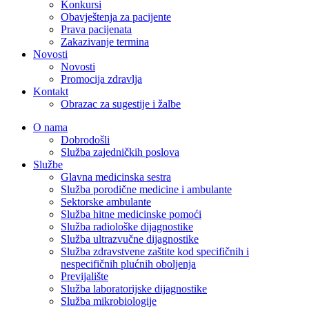
Konkursi
Obavještenja za pacijente
Prava pacijenata
Zakazivanje termina
Novosti
Novosti
Promocija zdravlja
Kontakt
Obrazac za sugestije i žalbe
O nama
Dobrodošli
Služba zajedničkih poslova
Službe
Glavna medicinska sestra
Služba porodične medicine i ambulante
Sektorske ambulante
Služba hitne medicinske pomoći
Služba radiološke dijagnostike
Služba ultrazvučne dijagnostike
Služba zdravstvene zaštite kod specifičnih i
nespecifičnih plućnih oboljenja
Previjalište
Služba laboratorijske dijagnostike
Služba mikrobiologije