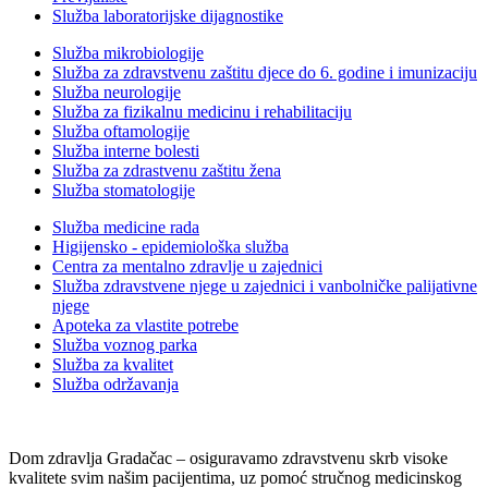
Služba laboratorijske dijagnostike
Služba mikrobiologije
Služba za zdravstvenu zaštitu djece do 6. godine i imunizaciju
Služba neurologije
Služba za fizikalnu medicinu i rehabilitaciju
Služba oftamologije
Služba interne bolesti
Služba za zdrastvenu zaštitu žena
Služba stomatologije
Služba medicine rada
Higijensko - epidemiološka služba
Centra za mentalno zdravlje u zajednici
Služba zdravstvene njege u zajednici i vanbolničke palijativne
njege
Apoteka za vlastite potrebe
Služba voznog parka
Služba za kvalitet
Služba održavanja
Dom zdravlja Gradačac – osiguravamo zdravstvenu skrb visoke
kvalitete svim našim pacijentima, uz pomoć stručnog medicinskog