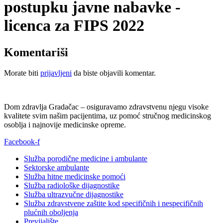
postupku javne nabavke -
licenca za FIPS 2022
Komentariši
Morate biti
prijavljeni
da biste objavili komentar.
Dom zdravlja Gradačac – osiguravamo zdravstvenu njegu visoke
kvalitete svim našim pacijentima, uz pomoć stručnog medicinskog
osoblja i najnovije medicinske opreme.
Facebook-f
Služba porodične medicine i ambulante
Sektorske ambulante
Služba hitne medicinske pomoći
Služba radiološke dijagnostike
Služba ultrazvučne dijagnostike
Služba zdravstvene zaštite kod specifičnih i nespecifičnih
plućnih oboljenja
Previjalište