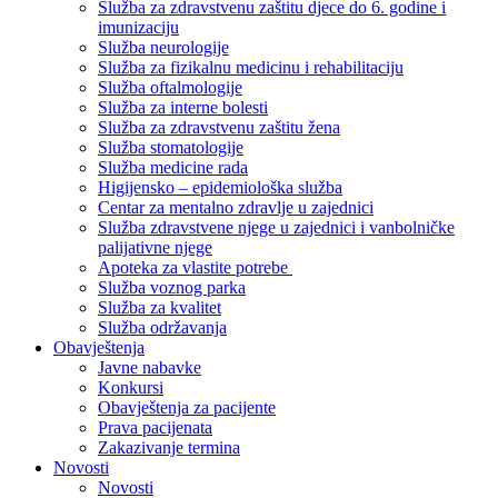
Služba za zdravstvenu zaštitu djece do 6. godine i
imunizaciju
Služba neurologije
Služba za fizikalnu medicinu i rehabilitaciju
Služba oftalmologije
Služba za interne bolesti
Služba za zdravstvenu zaštitu žena
Služba stomatologije
Služba medicine rada
Higijensko – epidemiološka služba
Centar za mentalno zdravlje u zajednici
Služba zdravstvene njege u zajednici i vanbolničke
palijativne njege
Apoteka za vlastite potrebe
Služba voznog parka
Služba za kvalitet
Služba održavanja
Obavještenja
Javne nabavke
Konkursi
Obavještenja za pacijente
Prava pacijenata
Zakazivanje termina
Novosti
Novosti