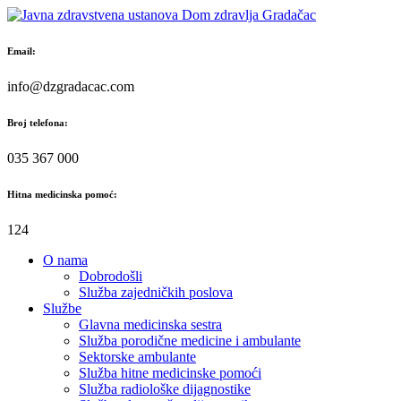
Skip
to
content
Email:
info@dzgradacac.com
Broj telefona:
035 367 000
Hitna medicinska pomoć:
124
O nama
Dobrodošli
Služba zajedničkih poslova
Službe
Glavna medicinska sestra
Služba porodične medicine i ambulante
Sektorske ambulante
Služba hitne medicinske pomoći
Služba radiološke dijagnostike