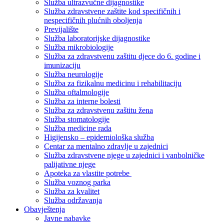
Služba ultrazvučne dijagnostike
Služba zdravstvene zaštite kod specifičnih i
nespecifičnih plućnih oboljenja
Previjalište
Služba laboratorijske dijagnostike
Služba mikrobiologije
Služba za zdravstvenu zaštitu djece do 6. godine i
imunizaciju
Služba neurologije
Služba za fizikalnu medicinu i rehabilitaciju
Služba oftalmologije
Služba za interne bolesti
Služba za zdravstvenu zaštitu žena
Služba stomatologije
Služba medicine rada
Higijensko – epidemiološka služba
Centar za mentalno zdravlje u zajednici
Služba zdravstvene njege u zajednici i vanbolničke
palijativne njege
Apoteka za vlastite potrebe
Služba voznog parka
Služba za kvalitet
Služba održavanja
Obavještenja
Javne nabavke