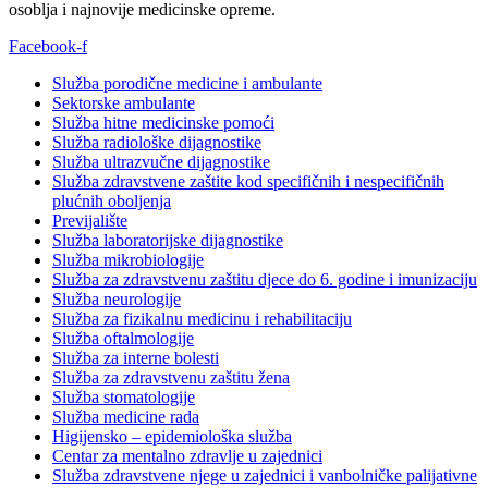
osoblja i najnovije medicinske opreme.
Facebook-f
Služba porodične medicine i ambulante
Sektorske ambulante
Služba hitne medicinske pomoći
Služba radiološke dijagnostike
Služba ultrazvučne dijagnostike
Služba zdravstvene zaštite kod specifičnih i nespecifičnih
plućnih oboljenja
Previjalište
Služba laboratorijske dijagnostike
Služba mikrobiologije
Služba za zdravstvenu zaštitu djece do 6. godine i imunizaciju
Služba neurologije
Služba za fizikalnu medicinu i rehabilitaciju
Služba oftalmologije
Služba za interne bolesti
Služba za zdravstvenu zaštitu žena
Služba stomatologije
Služba medicine rada
Higijensko – epidemiološka služba
Centar za mentalno zdravlje u zajednici
Služba zdravstvene njege u zajednici i vanbolničke palijativne