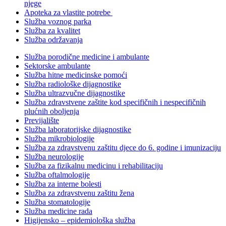
njege
Apoteka za vlastite potrebe
Služba voznog parka
Služba za kvalitet
Služba održavanja
Služba porodične medicine i ambulante
Sektorske ambulante
Služba hitne medicinske pomoći
Služba radiološke dijagnostike
Služba ultrazvučne dijagnostike
Služba zdravstvene zaštite kod specifičnih i nespecifičnih
plućnih oboljenja
Previjalište
Služba laboratorijske dijagnostike
Služba mikrobiologije
Služba za zdravstvenu zaštitu djece do 6. godine i imunizaciju
Služba neurologije
Služba za fizikalnu medicinu i rehabilitaciju
Služba oftalmologije
Služba za interne bolesti
Služba za zdravstvenu zaštitu žena
Služba stomatologije
Služba medicine rada
Higijensko – epidemiološka služba