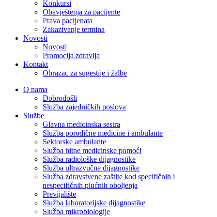
Konkursi
Obavještenja za pacijente
Prava pacijenata
Zakazivanje termina
Novosti
Novosti
Promocija zdravlja
Kontakt
Obrazac za sugestije i žalbe
O nama
Dobrodošli
Služba zajedničkih poslova
Službe
Glavna medicinska sestra
Služba porodične medicine i ambulante
Sektorske ambulante
Služba hitne medicinske pomoći
Služba radiološke dijagnostike
Služba ultrazvučne dijagnostike
Služba zdravstvene zaštite kod specifičnih i
nespecifičnih plućnih oboljenja
Previjalište
Služba laboratorijske dijagnostike
Služba mikrobiologije