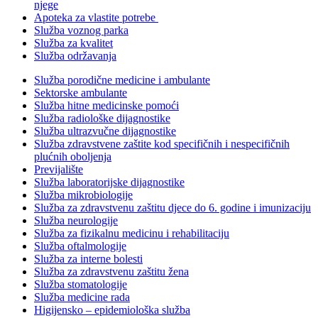
njege
Apoteka za vlastite potrebe
Služba voznog parka
Služba za kvalitet
Služba održavanja
Služba porodične medicine i ambulante
Sektorske ambulante
Služba hitne medicinske pomoći
Služba radiološke dijagnostike
Služba ultrazvučne dijagnostike
Služba zdravstvene zaštite kod specifičnih i nespecifičnih
plućnih oboljenja
Previjalište
Služba laboratorijske dijagnostike
Služba mikrobiologije
Služba za zdravstvenu zaštitu djece do 6. godine i imunizaciju
Služba neurologije
Služba za fizikalnu medicinu i rehabilitaciju
Služba oftalmologije
Služba za interne bolesti
Služba za zdravstvenu zaštitu žena
Služba stomatologije
Služba medicine rada
Higijensko – epidemiološka služba