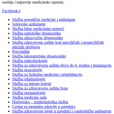
osoblja i najnovije medicinske opreme.
Facebook-f
Služba porodične medicine i ambulante
Sektorske ambulante
Služba hitne medicinske pomoći
Služba radiološke dijagnostike
Služba ultrazvučne dijagnostike
Služba zdravstvene zaštite kod specifičnih i nespecifičnih
plućnih oboljenja
Previjalište
Služba laboratorijske dijagnostike
Služba mikrobiologije
Služba za zdravstvenu zaštitu djece do 6. godine i imunizaciju
Služba neurologije
Služba za fizikalnu medicinu i rehabilitaciju
Služba oftalmologije
Služba za interne bolesti
Služba za zdravstvenu zaštitu žena
Služba stomatologije
Služba medicine rada
Higijensko – epidemiološka služba
Centar za mentalno zdravlje u zajednici
Služba zdravstvene njege u zajednici i vanbolničke palijativne