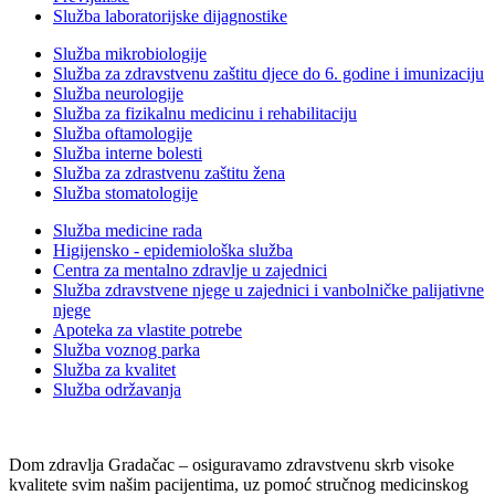
Služba laboratorijske dijagnostike
Služba mikrobiologije
Služba za zdravstvenu zaštitu djece do 6. godine i imunizaciju
Služba neurologije
Služba za fizikalnu medicinu i rehabilitaciju
Služba oftamologije
Služba interne bolesti
Služba za zdrastvenu zaštitu žena
Služba stomatologije
Služba medicine rada
Higijensko - epidemiološka služba
Centra za mentalno zdravlje u zajednici
Služba zdravstvene njege u zajednici i vanbolničke palijativne
njege
Apoteka za vlastite potrebe
Služba voznog parka
Služba za kvalitet
Služba održavanja
Dom zdravlja Gradačac – osiguravamo zdravstvenu skrb visoke
kvalitete svim našim pacijentima, uz pomoć stručnog medicinskog