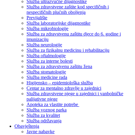
Služba ultrazvučne dijagnostike
Služba zdravstvene zaštite kod specifičnih i
nespecifičnih plućnih oboljenja
Previjalište
Služba laboratorijske dijagnostike
Služba mikrobiologije
Služba za zdravstvenu zaštitu djece do 6. godine i
imunizaciju
Služba neurologije
Služba za fizikalnu medicinu i rehabilitaciju
Služba oftalmologije
Služba za interne bolesti
Služba za zdravstvenu zaštitu žena
Služba stomatologije
Služba medicine rada
Higijensko – epidemiološka služba
Centar za mentalno zdravlje u zajednici
Služba zdravstvene njege u zajednici i vanbolničke
palijativne njege
Apoteka za vlastite potrebe
Služba voznog parka
Služba za kvalitet
Služba održavanja
Obavještenja
Javne nabavke