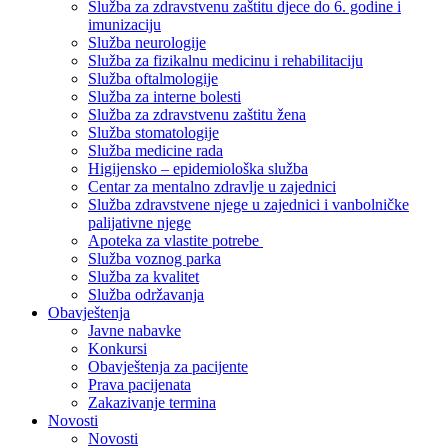
Služba za zdravstvenu zaštitu djece do 6. godine i
imunizaciju
Služba neurologije
Služba za fizikalnu medicinu i rehabilitaciju
Služba oftalmologije
Služba za interne bolesti
Služba za zdravstvenu zaštitu žena
Služba stomatologije
Služba medicine rada
Higijensko – epidemiološka služba
Centar za mentalno zdravlje u zajednici
Služba zdravstvene njege u zajednici i vanbolničke
palijativne njege
Apoteka za vlastite potrebe
Služba voznog parka
Služba za kvalitet
Služba održavanja
Obavještenja
Javne nabavke
Konkursi
Obavještenja za pacijente
Prava pacijenata
Zakazivanje termina
Novosti
Novosti