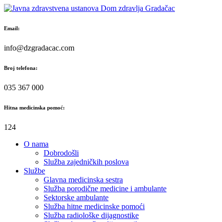
Skip
to
content
Email:
info@dzgradacac.com
Broj telefona:
035 367 000
Hitna medicinska pomoć:
124
O nama
Dobrodošli
Služba zajedničkih poslova
Službe
Glavna medicinska sestra
Služba porodične medicine i ambulante
Sektorske ambulante
Služba hitne medicinske pomoći
Služba radiološke dijagnostike