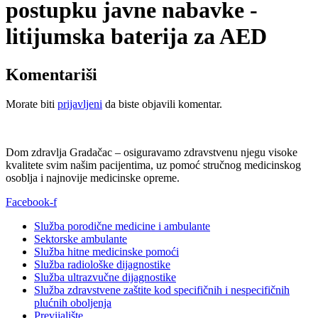
postupku javne nabavke -
litijumska baterija za AED
Komentariši
Morate biti
prijavljeni
da biste objavili komentar.
Dom zdravlja Gradačac – osiguravamo zdravstvenu njegu visoke
kvalitete svim našim pacijentima, uz pomoć stručnog medicinskog
osoblja i najnovije medicinske opreme.
Facebook-f
Služba porodične medicine i ambulante
Sektorske ambulante
Služba hitne medicinske pomoći
Služba radiološke dijagnostike
Služba ultrazvučne dijagnostike
Služba zdravstvene zaštite kod specifičnih i nespecifičnih
plućnih oboljenja
Previjalište