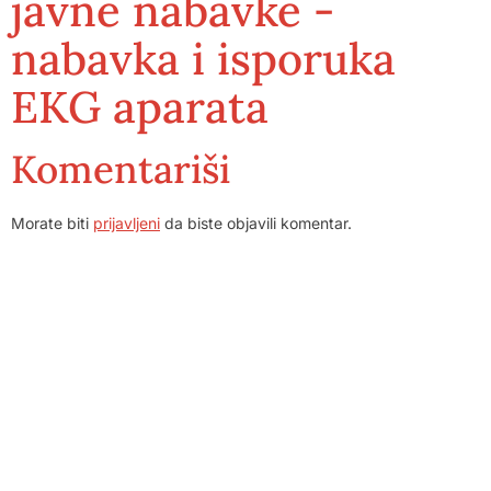
javne nabavke -
nabavka i isporuka
EKG aparata
Komentariši
Morate biti
prijavljeni
da biste objavili komentar.
Dom zdravlja Gradačac – osiguravamo zdravstvenu skrb
visoke kvalitete svim našim pacijentima, uz pomoć
stručnog medicinskog osoblja i najnovije medicinske
opreme.