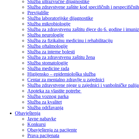
Služba ultrazvučne dijagnostike
Služba zdravstvene zaštite kod specifičnih i nespecifični
Previjalište
Služba laboratorijske dijagnostike
Služba mikrobiologije
Služba za zdravstvenu zaštitu djece do 6. godine i imuniz
Služba neurologije
Služba za fizikalnu medicinu i rehabilitaciju
Služba oftalmologije
Služba za interne bolesti
Služba za zdravstvenu zaštitu žena
Služba stomatologije
Služba medicine rada
Higijensko – epidemiološka služba
Centar za mentalno zdravlje u zajednici
Služba zdravstvene njege u zajednici i vanbolničke palija
Apoteka za vlastite potrebe
Služba voznog parka
Služba za kvalitet
Služba održavanja
Obavještenja
Javne nabavke
Konkursi
Obavještenja za pacijente
Prava pacijenata