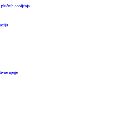
h plućnih oboljenja
aciju
tivne njege