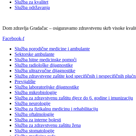
Služba za kvalitet
Služba održavanja
Dom zdravlja Gradačac – osiguravamo zdravstvenu skrb visoke kvalit
Facebook-f
Služba porodične medicine i ambulante
Sektorske ambulante
Služba hitne medicinske pomoći
Služba radiološke dijagnostike
Služba ultrazvučne dijagnostike
Služba zdravstvene zaštite kod specifičnih i nespecifičnih plućn
Previjalište
Služba laboratorijske dijagnostike
Služba mikrobiologije
Služba za zdravstvenu zaštitu djece do 6. godine i imunizaciju
Služba neurologije
Služba za fizikalnu medicinu i rehabilitaciju
Služba oftalmologije
Služba za interne bolesti
Služba za zdravstvenu zaštitu žena
Služba stomatologije