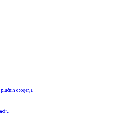
h plućnih oboljenja
aciju