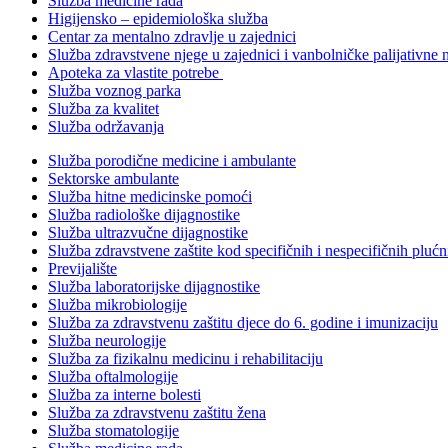
Služba medicine rada
Higijensko – epidemiološka služba
Centar za mentalno zdravlje u zajednici
Služba zdravstvene njege u zajednici i vanbolničke palijativne 
Apoteka za vlastite potrebe
Služba voznog parka
Služba za kvalitet
Služba održavanja
Služba porodične medicine i ambulante
Sektorske ambulante
Služba hitne medicinske pomoći
Služba radiološke dijagnostike
Služba ultrazvučne dijagnostike
Služba zdravstvene zaštite kod specifičnih i nespecifičnih plućn
Previjalište
Služba laboratorijske dijagnostike
Služba mikrobiologije
Služba za zdravstvenu zaštitu djece do 6. godine i imunizaciju
Služba neurologije
Služba za fizikalnu medicinu i rehabilitaciju
Služba oftalmologije
Služba za interne bolesti
Služba za zdravstvenu zaštitu žena
Služba stomatologije