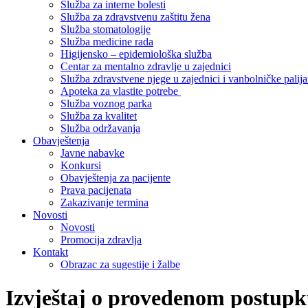
Služba za interne bolesti
Služba za zdravstvenu zaštitu žena
Služba stomatologije
Služba medicine rada
Higijensko – epidemiološka služba
Centar za mentalno zdravlje u zajednici
Služba zdravstvene njege u zajednici i vanbolničke palija
Apoteka za vlastite potrebe
Služba voznog parka
Služba za kvalitet
Služba održavanja
Obavještenja
Javne nabavke
Konkursi
Obavještenja za pacijente
Prava pacijenata
Zakazivanje termina
Novosti
Novosti
Promocija zdravlja
Kontakt
Obrazac za sugestije i žalbe
Izvještaj o provedenom postupk