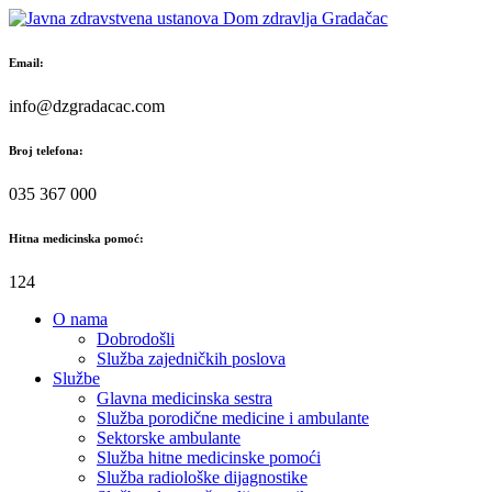
Skip
to
content
Email:
info@dzgradacac.com
Broj telefona:
035 367 000
Hitna medicinska pomoć:
124
O nama
Dobrodošli
Služba zajedničkih poslova
Službe
Glavna medicinska sestra
Služba porodične medicine i ambulante
Sektorske ambulante
Služba hitne medicinske pomoći
Služba radiološke dijagnostike