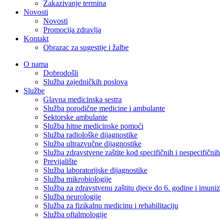
Zakazivanje termina
Novosti
Novosti
Promocija zdravlja
Kontakt
Obrazac za sugestije i žalbe
O nama
Dobrodošli
Služba zajedničkih poslova
Službe
Glavna medicinska sestra
Služba porodične medicine i ambulante
Sektorske ambulante
Služba hitne medicinske pomoći
Služba radiološke dijagnostike
Služba ultrazvučne dijagnostike
Služba zdravstvene zaštite kod specifičnih i nespecifični
Previjalište
Služba laboratorijske dijagnostike
Služba mikrobiologije
Služba za zdravstvenu zaštitu djece do 6. godine i imuniz
Služba neurologije
Služba za fizikalnu medicinu i rehabilitaciju
Služba oftalmologije