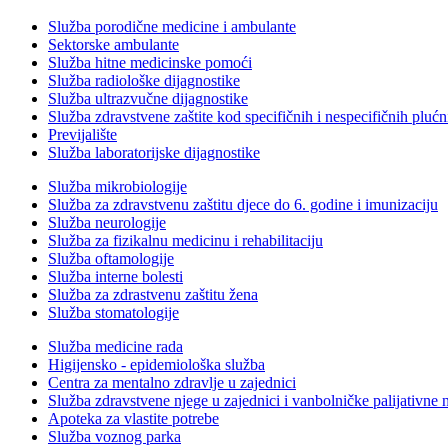
Služba porodične medicine i ambulante
Sektorske ambulante
Služba hitne medicinske pomoći
Služba radiološke dijagnostike
Služba ultrazvučne dijagnostike
Služba zdravstvene zaštite kod specifičnih i nespecifičnih plućn
Previjalište
Služba laboratorijske dijagnostike
Služba mikrobiologije
Služba za zdravstvenu zaštitu djece do 6. godine i imunizaciju
Služba neurologije
Služba za fizikalnu medicinu i rehabilitaciju
Služba oftamologije
Služba interne bolesti
Služba za zdrastvenu zaštitu žena
Služba stomatologije
Služba medicine rada
Higijensko - epidemiološka služba
Centra za mentalno zdravlje u zajednici
Služba zdravstvene njege u zajednici i vanbolničke palijativne 
Apoteka za vlastite potrebe
Služba voznog parka