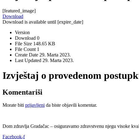
[featured_image]
Download
Download is available until [expire_date]
Version
Download
0
File Size
148.65 KB
File Count
1
Create Date
29. Marta 2023.
Last Updated
29. Marta 2023.
Izvještaj o provedenom postupk
Komentariši
Morate biti
prijavljeni
da biste objavili komentar.
Dom zdravlja Gradačac – osiguravamo zdravstvenu njegu visoke kvali
Facebook-f