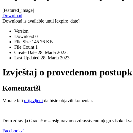
[featured_image]
Download
Download is available until [expire_date]
Version
Download
0
File Size
145.76 KB
File Count
1
Create Date
28. Marta 2023.
Last Updated
28. Marta 2023.
Izvještaj o provedenom postupk
Komentariši
Morate biti
prijavljeni
da biste objavili komentar.
Dom zdravlja Gradačac – osiguravamo zdravstvenu njegu visoke kvali
Facebook-f