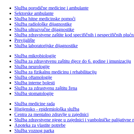
Služba porodične medicine i ambulante
Sektorske ambulante
Služba hitne medicinske pomoći
Služba radiološke dijagnostike
Služba ultrazvučne dijagnostike
Služba zdravstvene zaštite kod specifičnih i nespecifičnih plućn
Previjalište
Služba laboratorijske dijagnostike
Služba mikrobiologije
Služba za zdravstvenu zaštitu djece do 6. godine i imunizaciju
Služba neurologije
Služba za fizikalnu medicinu i rehabilitaciju
Služba oftamologije
Služba interne bolesti
Služba za zdrastvenu zaštitu žena
Služba stomatologije
Služba medicine rada
Higijensko - epidemiološka služba
Centra za mentalno zdravlje u zajednici
Služba zdravstvene njege u zajednici i vanbolničke palijativne 
Apoteka za vlastite potrebe
Služba voznog parka