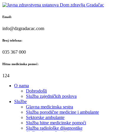
Skip
to
content
Email:
info@dzgradacac.com
Broj telefona:
035 367 000
Hitna medicinska pomoć:
124
O nama
Dobrodošli
Služba zajedničkih poslova
Službe
Glavna medicinska sestra
Služba porodične medicine i ambulante
Sektorske ambulante
Služba hitne medicinske pomoći
Služba radiološke dijagnostike