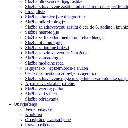
Služba ultrazvučne dijagnostike
Služba zdravstvene zaštite kod specifičnih i nespecifični
Previjalište
Služba laboratorijske dijagnostike
Služba mikrobiologije
Služba za zdravstvenu zaštitu djece do 6. godine i imuniz
Služba neurologije
Služba za fizikalnu medicinu i rehabilitaciju
Služba oftalmologije
Služba za interne bolesti
Služba za zdravstvenu zaštitu žena
Služba stomatologije
Služba medicine rada
Higijensko – epidemiološka služba
Centar za mentalno zdravlje u zajednici
Služba zdravstvene njege u zajednici i vanbolničke palija
Apoteka za vlastite potrebe
Služba voznog parka
Služba za kvalitet
Služba održavanja
Obavještenja
Javne nabavke
Konkursi
Obavještenja za pacijente
Prava pacijenata