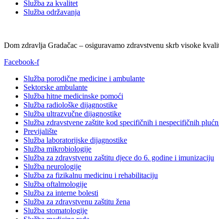
Služba za kvalitet
Služba održavanja
Dom zdravlja Gradačac – osiguravamo zdravstvenu skrb visoke kvalit
Facebook-f
Služba porodične medicine i ambulante
Sektorske ambulante
Služba hitne medicinske pomoći
Služba radiološke dijagnostike
Služba ultrazvučne dijagnostike
Služba zdravstvene zaštite kod specifičnih i nespecifičnih plućn
Previjalište
Služba laboratorijske dijagnostike
Služba mikrobiologije
Služba za zdravstvenu zaštitu djece do 6. godine i imunizaciju
Služba neurologije
Služba za fizikalnu medicinu i rehabilitaciju
Služba oftalmologije
Služba za interne bolesti
Služba za zdravstvenu zaštitu žena
Služba stomatologije