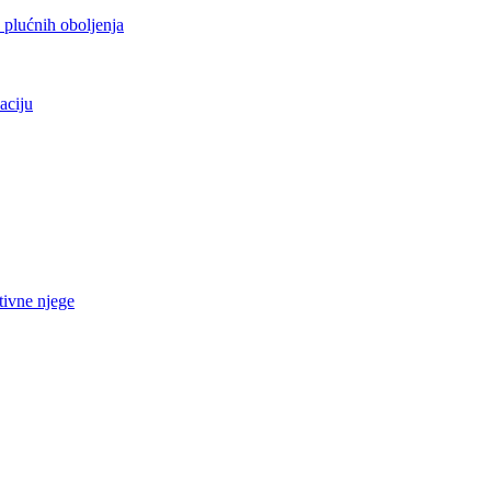
h plućnih oboljenja
aciju
tivne njege