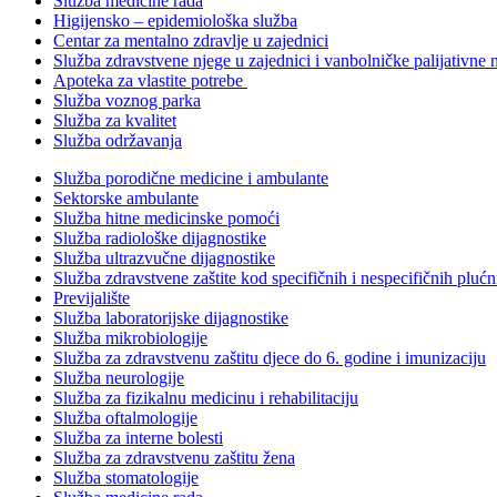
Služba medicine rada
Higijensko – epidemiološka služba
Centar za mentalno zdravlje u zajednici
Služba zdravstvene njege u zajednici i vanbolničke palijativne 
Apoteka za vlastite potrebe
Služba voznog parka
Služba za kvalitet
Služba održavanja
Služba porodične medicine i ambulante
Sektorske ambulante
Služba hitne medicinske pomoći
Služba radiološke dijagnostike
Služba ultrazvučne dijagnostike
Služba zdravstvene zaštite kod specifičnih i nespecifičnih plućn
Previjalište
Služba laboratorijske dijagnostike
Služba mikrobiologije
Služba za zdravstvenu zaštitu djece do 6. godine i imunizaciju
Služba neurologije
Služba za fizikalnu medicinu i rehabilitaciju
Služba oftalmologije
Služba za interne bolesti
Služba za zdravstvenu zaštitu žena
Služba stomatologije