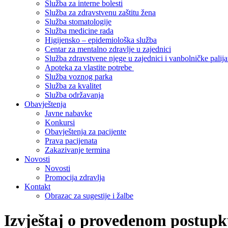
Služba za interne bolesti
Služba za zdravstvenu zaštitu žena
Služba stomatologije
Služba medicine rada
Higijensko – epidemiološka služba
Centar za mentalno zdravlje u zajednici
Služba zdravstvene njege u zajednici i vanbolničke palija
Apoteka za vlastite potrebe
Služba voznog parka
Služba za kvalitet
Služba održavanja
Obavještenja
Javne nabavke
Konkursi
Obavještenja za pacijente
Prava pacijenata
Zakazivanje termina
Novosti
Novosti
Promocija zdravlja
Kontakt
Obrazac za sugestije i žalbe
Izvještaj o provedenom postupk