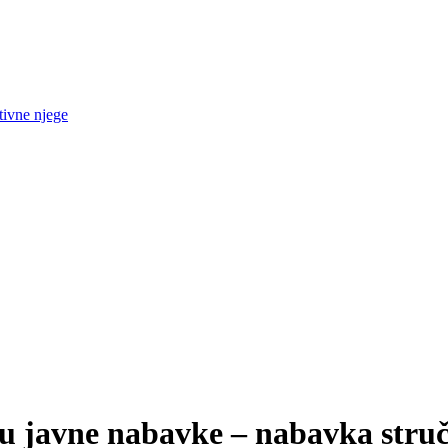
tivne njege
u javne nabavke – nabavka stručn