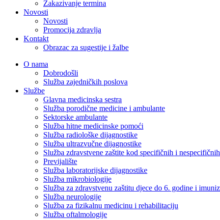
Zakazivanje termina
Novosti
Novosti
Promocija zdravlja
Kontakt
Obrazac za sugestije i žalbe
O nama
Dobrodošli
Služba zajedničkih poslova
Službe
Glavna medicinska sestra
Služba porodične medicine i ambulante
Sektorske ambulante
Služba hitne medicinske pomoći
Služba radiološke dijagnostike
Služba ultrazvučne dijagnostike
Služba zdravstvene zaštite kod specifičnih i nespecifični
Previjalište
Služba laboratorijske dijagnostike
Služba mikrobiologije
Služba za zdravstvenu zaštitu djece do 6. godine i imuniz
Služba neurologije
Služba za fizikalnu medicinu i rehabilitaciju
Služba oftalmologije