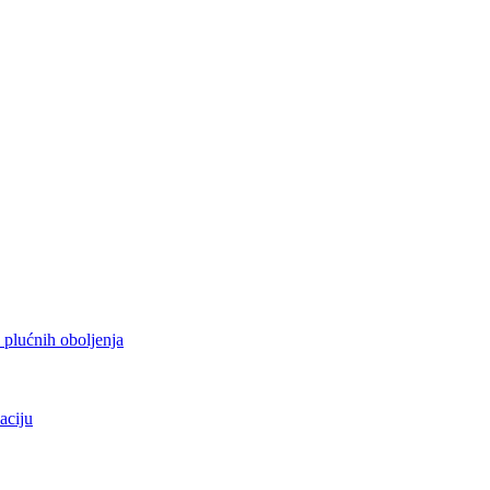
h plućnih oboljenja
aciju