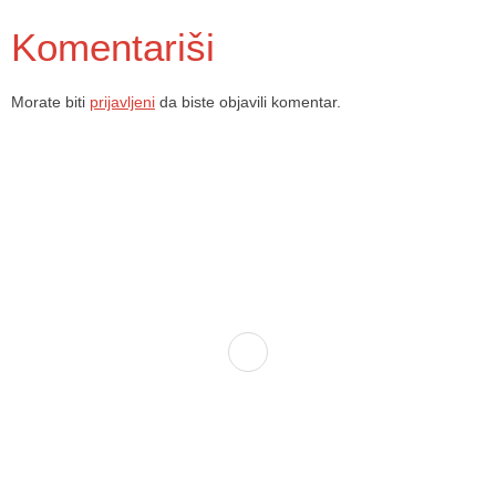
Komentariši
Morate biti
prijavljeni
da biste objavili komentar.
Dom zdravlja Gradačac – osiguravamo zdravstvenu skrb visoke
kvalitete svim našim pacijentima, uz pomoć stručnog medicinskog
osoblja i najnovije medicinske opreme.
Služba porodične medicine i ambulante
Sektorske ambulante
Služba hitne medicinske pomoći