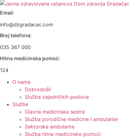
Skip
to
Email:
content
info@dzgradacac.com
Broj telefona:
035 367 000
Hitna medicinska pomoć:
124
O nama
Dobrodošli
Služba zajedničkih poslova
Službe
Glavna medicinska sestra
Služba porodične medicine i ambulante
Sektorske ambulante
Služba hitne medicinske pomoći