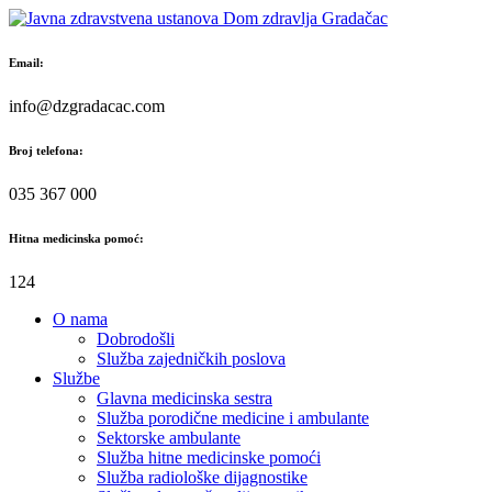
Skip
to
content
Email:
info@dzgradacac.com
Broj telefona:
035 367 000
Hitna medicinska pomoć:
124
O nama
Dobrodošli
Služba zajedničkih poslova
Službe
Glavna medicinska sestra
Služba porodične medicine i ambulante
Sektorske ambulante
Služba hitne medicinske pomoći
Služba radiološke dijagnostike