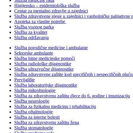
Služba medicine rada
Higijensko – epidemiološka služba
Centar za mentalno zdravlje u zajednici
Služba zdravstvene njege u zajednici i vanbolničke palijativne 
Apoteka za vlastite potrebe
Služba voznog parka
Služba za kvalitet
Služba održavanja
Služba porodične medicine i ambulante
Sektorske ambulante
Služba hitne medicinske pomoći
Služba radiološke dijagnostike
Služba ultrazvučne dijagnostike
Služba zdravstvene zaštite kod specifičnih i nespecifičnih plućn
Previjalište
Služba laboratorijske dijagnostike
Služba mikrobiologije
Služba za zdravstvenu zaštitu djece do 6. godine i imunizaciju
Služba neurologije
Služba za fizikalnu medicinu i rehabilitaciju
Služba oftalmologije
Služba za interne bolesti
Služba za zdravstvenu zaštitu žena
Služba stomatologije