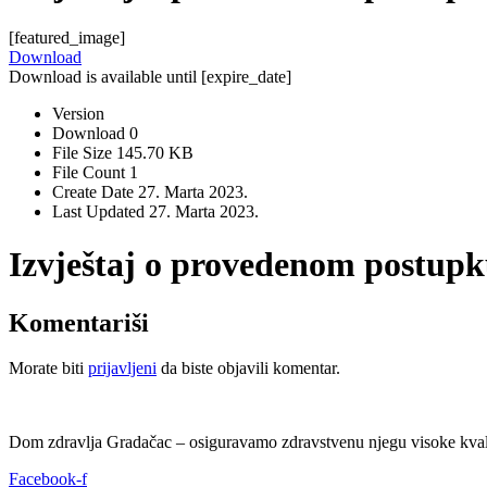
[featured_image]
Download
Download is available until [expire_date]
Version
Download
0
File Size
145.70 KB
File Count
1
Create Date
27. Marta 2023.
Last Updated
27. Marta 2023.
Izvještaj o provedenom postupk
Komentariši
Morate biti
prijavljeni
da biste objavili komentar.
Dom zdravlja Gradačac – osiguravamo zdravstvenu njegu visoke kvali
Facebook-f