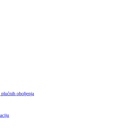
h plućnih oboljenja
aciju