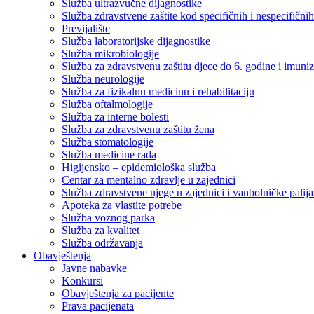
Služba ultrazvučne dijagnostike
Služba zdravstvene zaštite kod specifičnih i nespecifični
Previjalište
Služba laboratorijske dijagnostike
Služba mikrobiologije
Služba za zdravstvenu zaštitu djece do 6. godine i imuniz
Služba neurologije
Služba za fizikalnu medicinu i rehabilitaciju
Služba oftalmologije
Služba za interne bolesti
Služba za zdravstvenu zaštitu žena
Služba stomatologije
Služba medicine rada
Higijensko – epidemiološka služba
Centar za mentalno zdravlje u zajednici
Služba zdravstvene njege u zajednici i vanbolničke palija
Apoteka za vlastite potrebe
Služba voznog parka
Služba za kvalitet
Služba održavanja
Obavještenja
Javne nabavke
Konkursi
Obavještenja za pacijente
Prava pacijenata