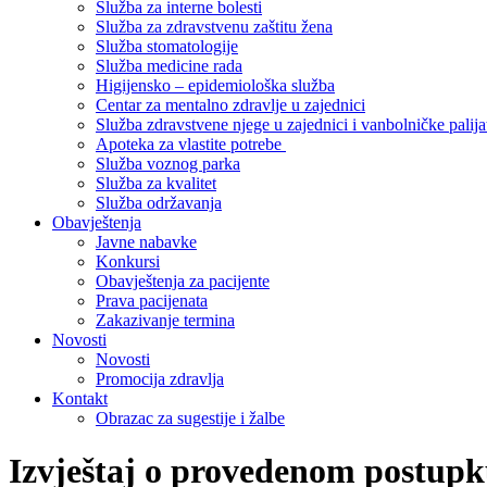
Služba za interne bolesti
Služba za zdravstvenu zaštitu žena
Služba stomatologije
Služba medicine rada
Higijensko – epidemiološka služba
Centar za mentalno zdravlje u zajednici
Služba zdravstvene njege u zajednici i vanbolničke palija
Apoteka za vlastite potrebe
Služba voznog parka
Služba za kvalitet
Služba održavanja
Obavještenja
Javne nabavke
Konkursi
Obavještenja za pacijente
Prava pacijenata
Zakazivanje termina
Novosti
Novosti
Promocija zdravlja
Kontakt
Obrazac za sugestije i žalbe
Izvještaj o provedenom postupk