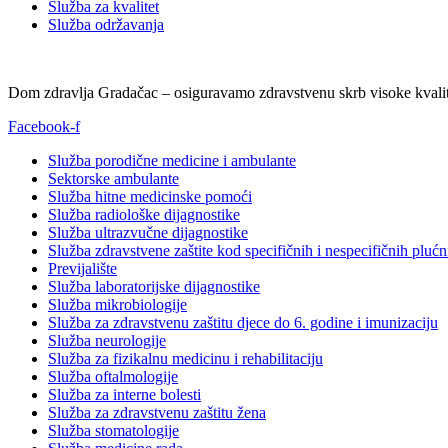
Služba za kvalitet
Služba održavanja
Dom zdravlja Gradačac – osiguravamo zdravstvenu skrb visoke kvalit
Facebook-f
Služba porodične medicine i ambulante
Sektorske ambulante
Služba hitne medicinske pomoći
Služba radiološke dijagnostike
Služba ultrazvučne dijagnostike
Služba zdravstvene zaštite kod specifičnih i nespecifičnih plućn
Previjalište
Služba laboratorijske dijagnostike
Služba mikrobiologije
Služba za zdravstvenu zaštitu djece do 6. godine i imunizaciju
Služba neurologije
Služba za fizikalnu medicinu i rehabilitaciju
Služba oftalmologije
Služba za interne bolesti
Služba za zdravstvenu zaštitu žena
Služba stomatologije