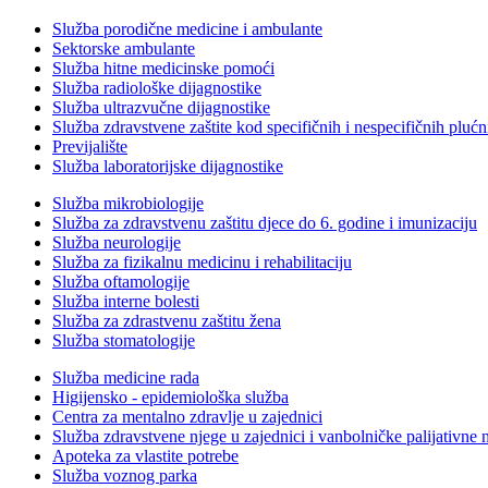
Služba porodične medicine i ambulante
Sektorske ambulante
Služba hitne medicinske pomoći
Služba radiološke dijagnostike
Služba ultrazvučne dijagnostike
Služba zdravstvene zaštite kod specifičnih i nespecifičnih plućn
Previjalište
Služba laboratorijske dijagnostike
Služba mikrobiologije
Služba za zdravstvenu zaštitu djece do 6. godine i imunizaciju
Služba neurologije
Služba za fizikalnu medicinu i rehabilitaciju
Služba oftamologije
Služba interne bolesti
Služba za zdrastvenu zaštitu žena
Služba stomatologije
Služba medicine rada
Higijensko - epidemiološka služba
Centra za mentalno zdravlje u zajednici
Služba zdravstvene njege u zajednici i vanbolničke palijativne 
Apoteka za vlastite potrebe
Služba voznog parka