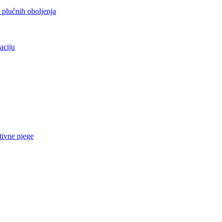
h plućnih oboljenja
aciju
tivne njege