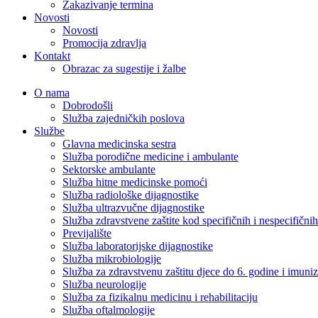
Zakazivanje termina
Novosti
Novosti
Promocija zdravlja
Kontakt
Obrazac za sugestije i žalbe
O nama
Dobrodošli
Služba zajedničkih poslova
Službe
Glavna medicinska sestra
Služba porodične medicine i ambulante
Sektorske ambulante
Služba hitne medicinske pomoći
Služba radiološke dijagnostike
Služba ultrazvučne dijagnostike
Služba zdravstvene zaštite kod specifičnih i nespecifični
Previjalište
Služba laboratorijske dijagnostike
Služba mikrobiologije
Služba za zdravstvenu zaštitu djece do 6. godine i imuniz
Služba neurologije
Služba za fizikalnu medicinu i rehabilitaciju
Služba oftalmologije